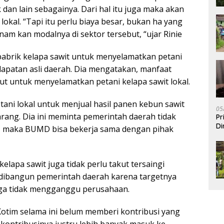
 dan lain sebagainya. Dari hal itu juga maka akan
okal. “Tapi itu perlu biaya besar, bukan ha yang
m kan modalnya di sektor tersebut, “ujar Rinie
brik kelapa sawit untuk menyelamatkan petani
apatan asli daerah. Dia mengatakan, manfaat
t untuk menyelamatkan petani kelapa sawit lokal.
tani lokal untuk menjual hasil panen kebun sawit
05
karang. Dia ini meminta pemerintah daerah tidak
Pr
Di
i, maka BUMD bisa bekerja sama dengan pihak
lapa sawit juga tidak perlu takut tersaingi
 dibangun pemerintah daerah karena targetnya
ngga tidak mengganggu perusahaan.
Kotim selama ini belum memberi kontribusi yang