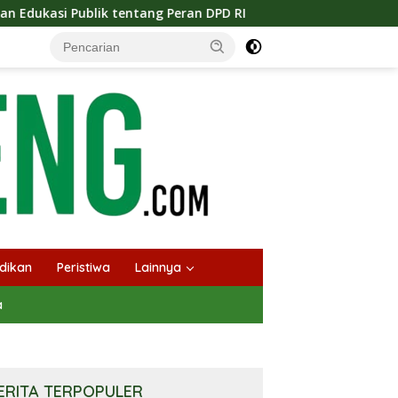
tang Peran DPD RI
Masuknya Musim Kemarau PT Pada Id
dikan
Peristiwa
Lainnya
a
ERITA TERPOPULER