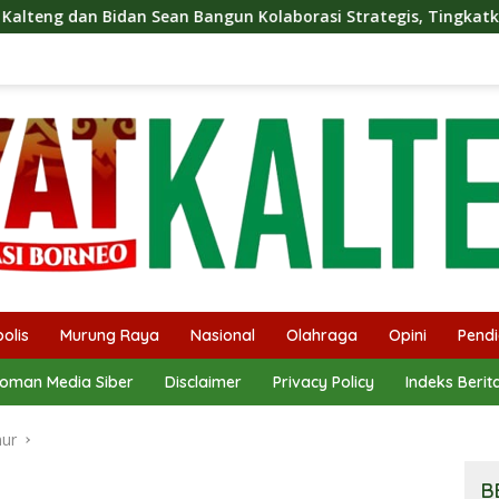
an Bangun Kolaborasi Strategis, Tingkatkan Edukasi Publik ten
olis
Murung Raya
Nasional
Olahraga
Opini
Pendi
oman Media Siber
Disclaimer
Privacy Policy
Indeks Berit
mur
B