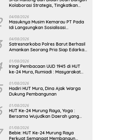
Kolaborasi Strategis, Tingkatkan
Edukasi Publik tentang Peran DPD RI
2
04/08/2026
Masuknya Musim Kemarau PT Pada
Idi Langsungkan Sosialisasi
Himbauan Karhutla
3
04/08/2026
Satresnarkoba Polres Barut Berhasil
Amankan Seorang Pria Siap Edarkan
Narkotika Jenis Sabu Seberat 5,05
Gram
4
01/08/2026
Iringi Pembacaan UUD 1945 di HUT
ke-24 Mura, Rumiadi : Masyarakat
Punya Andil Wujudkan Pembangunan
yang Lebih Besar
5
01/08/2026
Hadiri HUT Mura, Dina Ajak Warga
Dukung Pembangunan
6
01/08/2026
HUT Ke-24 Murung Raya, Yoga :
Bersama Wujudkan Daerah yang
Berdaya Saing
7
01/08/2026
Bebie: HUT Ke-24 Murung Raya
Perkuat Semangat Membangun