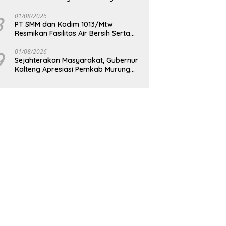
Berkelanjutan
8
01/08/2026
PT SMM dan Kodim 1013/Mtw
Resmikan Fasilitas Air Bersih Serta
Bagikan Paket Sembako Kepada
Masyarakat
9
01/08/2026
Sejahterakan Masyarakat, Gubernur
Kalteng Apresiasi Pemkab Murung
Raya