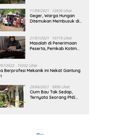
Jalan Muara Tuhup
11/09/2021
12830 Lihat
Geger, Warga Hungan
Ditemukan Membusuk di
Rumah
21/07/2021
10719 Lihat
Masalah di Penerimaan
Peserta, Pemkab Kotim
Harus Cari Solusi
/07/2022
10302 Lihat
ia Berprofesi Mekanik Ini Nekat Gantung
ri
29/06/2021
9990 Lihat
Cium Bau Tak Sedap,
Ternyata Seorang PNS
Aktif di Mura Tewas di
Rumah Kopel