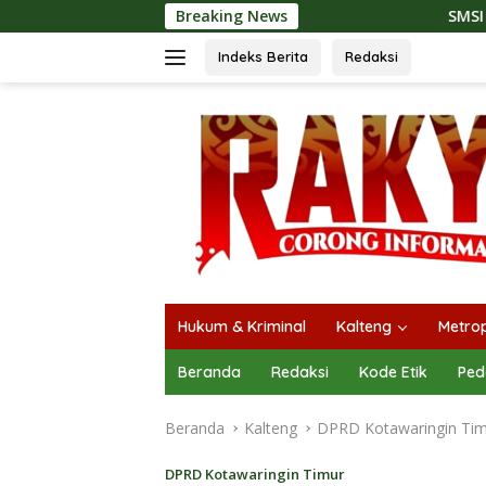
Langsung
Breaking News
SMSI Kalteng dan Bidan Se
ke
konten
Indeks Berita
Redaksi
Hukum & Kriminal
Kalteng
Metrop
Beranda
Redaksi
Kode Etik
Ped
Beranda
Kalteng
DPRD Kotawaringin Ti
DPRD Kotawaringin Timur