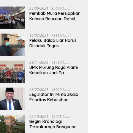
29/09/2021
85696 Lihat
Pemkab Mura Persiapkan
Konsep Rencana Detail
Tata Ruang Perkotaan
Puruk Cahu
15/07/2021
73166 Lihat
Pelaku Balap Liar Harus
Ditindak Tegas
23/11/2023
43436 Lihat
UMK Murung Raya Alami
Kenaikan Jadi Rp
3.562.377
27/07/2021
43059 Lihat
Legislator Ini Minta Skala
Prioritas Kebutuhan
Oksigen untuk Medis
02/10/2021
16628 Lihat
Begini Kronologi
Terbakarnya Bangunan
Walet Yang Berada di