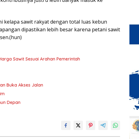
 kontribusinya justru lebih banyak masuk ke
ni kelapa sawit rakyat dengan total luas kebun
 lapangan dipastikan lebih besar karena petani sawit
rsen.(hun)
n Harga Sawit Sesuai Arahan Pemerintah
an Buka Akses Jalan
tim
ahun Depan