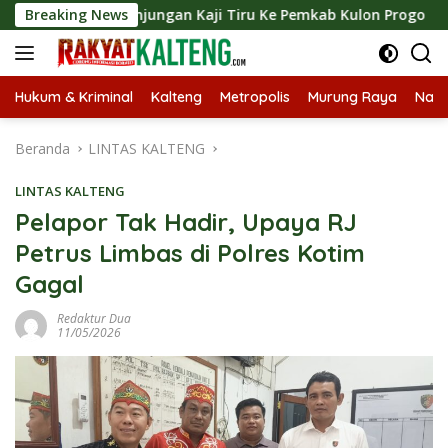
Langsung
an Kunjungan Kaji Tiru Ke Pemkab Kulon Progo
Breaking News
Langsu
ke
konten
Hukum & Kriminal
Kalteng
Metropolis
Murung Raya
Nasi
Beranda
LINTAS KALTENG
LINTAS KALTENG
Pelapor Tak Hadir, Upaya RJ
Petrus Limbas di Polres Kotim
Gagal
Redaktur Dua
11/05/2026