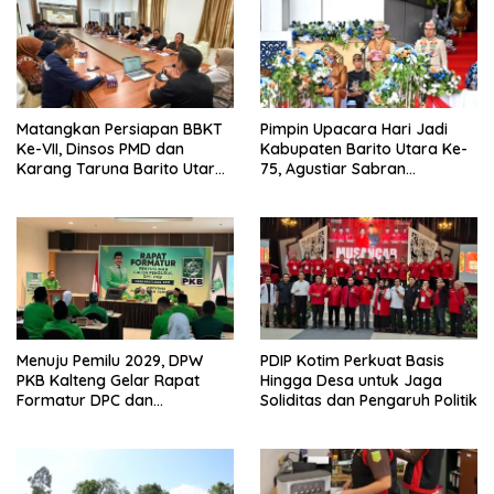
Matangkan Persiapan BBKT
Pimpin Upacara Hari Jadi
Ke-VII, Dinsos PMD dan
Kabupaten Barito Utara Ke-
Karang Taruna Barito Utara
75, Agustiar Sabran
Langsungkan Rapat
Sampaikan Potensi Strategis
Koordinasi
Pemda Terdekat IKN
Menuju Pemilu 2029, DPW
PDIP Kotim Perkuat Basis
PKB Kalteng Gelar Rapat
Hingga Desa untuk Jaga
Formatur DPC dan
Soliditas dan Pengaruh Politik
Targetkan Pecah Telur DPR RI