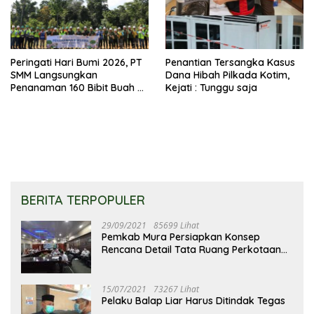
Peringati Hari Bumi 2026, PT
Penantian Tersangka Kasus
SMM Langsungkan
Dana Hibah Pilkada Kotim,
Penanaman 160 Bibit Buah Di
Kejati : Tunggu saja
SMK Maharati
BERITA TERPOPULER
29/09/2021
85699 Lihat
Pemkab Mura Persiapkan Konsep
Rencana Detail Tata Ruang Perkotaan
Puruk Cahu
15/07/2021
73267 Lihat
Pelaku Balap Liar Harus Ditindak Tegas