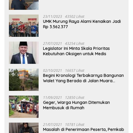
23/11/2023
43502 Lihat
UMK Murung Raya Alami Kenaikan Jadi
Rp 3.562.377
27/07/2021
43254 Lihat
Legislator Ini Minta Skala Prioritas
Kebutuhan Oksigen untuk Medis
02/10/2021
16657 Lihat
Begini Kronologi Terbakarnya Bangunan
Walet Yang Berada di Jalan Muara
Tuhup
11/09/2021
12850 Lihat
Geger, Warga Hungan Ditemukan
Membusuk di Rumah
21/07/2021
10781 Lihat
Masalah di Penerimaan Peserta, Pemkab