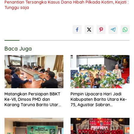
Penantian Tersangka Kasus Dana Hibah Pilkada Kotim, Kejati :
Tunggu saja
Baca Juga
Matangkan Persiapan BBKT
Pimpin Upacara Hari Jadi
Ke-VII, Dinsos PMD dan
Kabupaten Barito Utara Ke-
Karang Taruna Barito Utara
75, Agustiar Sabran
Langsungkan Rapat
Sampaikan Potensi Strategis
Koordinasi
Pemda Terdekat IKN