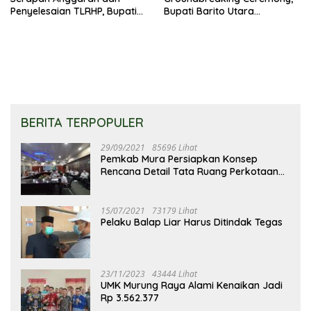
Penyelesaian TLRHP, Bupati
Bupati Barito Utara
Barito Utara Tegaskan OPD
Sampaikan Wujudkan
Percepat Pelaksanaan
Penataan Kawasan
Program
Perkotaan
BERITA TERPOPULER
29/09/2021
85696 Lihat
Pemkab Mura Persiapkan Konsep
Rencana Detail Tata Ruang Perkotaan
Puruk Cahu
15/07/2021
73179 Lihat
Pelaku Balap Liar Harus Ditindak Tegas
23/11/2023
43444 Lihat
UMK Murung Raya Alami Kenaikan Jadi
Rp 3.562.377