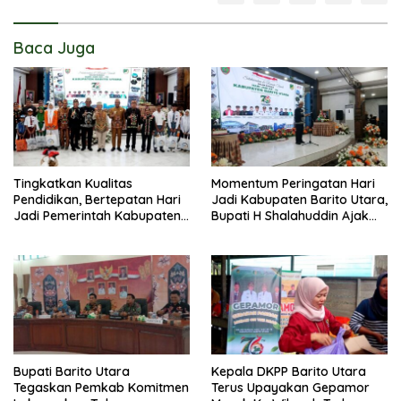
Baca Juga
Tingkatkan Kualitas
Momentum Peringatan Hari
Pendidikan, Bertepatan Hari
Jadi Kabupaten Barito Utara,
Jadi Pemerintah Kabupaten
Bupati H Shalahuddin Ajak
Barito Utara Resmi
Masyarakat Perkuat
Lounching SIP Pintar
Persatuan Membangun
Daerah
Bupati Barito Utara
Kepala DKPP Barito Utara
Tegaskan Pemkab Komitmen
Terus Upayakan Gepamor