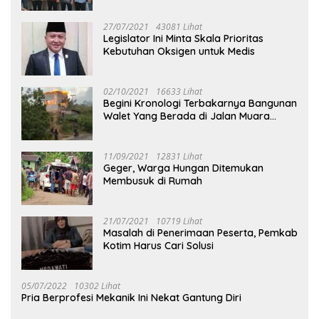
27/07/2021
43081 Lihat
Legislator Ini Minta Skala Prioritas
Kebutuhan Oksigen untuk Medis
02/10/2021
16633 Lihat
Begini Kronologi Terbakarnya Bangunan
Walet Yang Berada di Jalan Muara
Tuhup
11/09/2021
12831 Lihat
Geger, Warga Hungan Ditemukan
Membusuk di Rumah
21/07/2021
10719 Lihat
Masalah di Penerimaan Peserta, Pemkab
Kotim Harus Cari Solusi
05/07/2022
10302 Lihat
Pria Berprofesi Mekanik Ini Nekat Gantung Diri