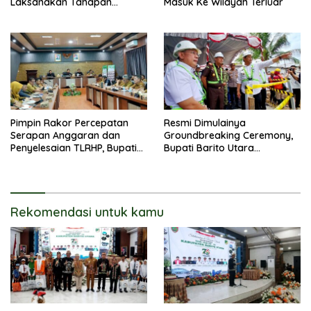
Laksanakan Tahapan
Masuk Ke Wilayah Terluar
Pengadaan Tanah Secara
Terbuka
Pimpin Rakor Percepatan
Resmi Dimulainya
Serapan Anggaran dan
Groundbreaking Ceremony,
Penyelesaian TLRHP, Bupati
Bupati Barito Utara
Barito Utara Tegaskan OPD
Sampaikan Wujudkan
Percepat Pelaksanaan
Penataan Kawasan
Program
Perkotaan
Rekomendasi untuk kamu