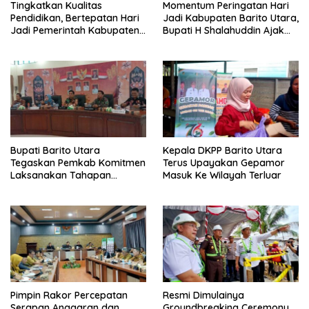
Tingkatkan Kualitas
Momentum Peringatan Hari
Pendidikan, Bertepatan Hari
Jadi Kabupaten Barito Utara,
Jadi Pemerintah Kabupaten
Bupati H Shalahuddin Ajak
Barito Utara Resmi
Masyarakat Perkuat
Lounching SIP Pintar
Persatuan Membangun
Daerah
Bupati Barito Utara
Kepala DKPP Barito Utara
Tegaskan Pemkab Komitmen
Terus Upayakan Gepamor
Laksanakan Tahapan
Masuk Ke Wilayah Terluar
Pengadaan Tanah Secara
Terbuka
Pimpin Rakor Percepatan
Resmi Dimulainya
Serapan Anggaran dan
Groundbreaking Ceremony,