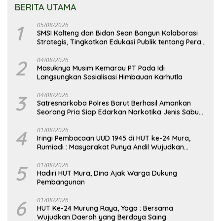
BERITA UTAMA
1
05/08/2026
SMSI Kalteng dan Bidan Sean Bangun Kolaborasi
Strategis, Tingkatkan Edukasi Publik tentang Peran
DPD RI
2
04/08/2026
Masuknya Musim Kemarau PT Pada Idi
Langsungkan Sosialisasi Himbauan Karhutla
3
04/08/2026
Satresnarkoba Polres Barut Berhasil Amankan
Seorang Pria Siap Edarkan Narkotika Jenis Sabu
Seberat 5,05 Gram
4
01/08/2026
Iringi Pembacaan UUD 1945 di HUT ke-24 Mura,
Rumiadi : Masyarakat Punya Andil Wujudkan
Pembangunan yang Lebih Besar
5
01/08/2026
Hadiri HUT Mura, Dina Ajak Warga Dukung
Pembangunan
6
01/08/2026
HUT Ke-24 Murung Raya, Yoga : Bersama
Wujudkan Daerah yang Berdaya Saing