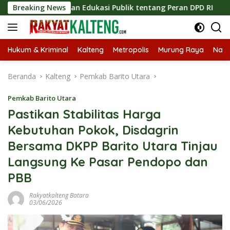
Langsung
katkan Edukasi Publik tentang Peran DPD RI
Breaking News
Masuknya 
ke
konten
Hukum & Kriminal
Kalteng
Metropolis
Murung Raya
Nasi
Beranda
Kalteng
Pemkab Barito Utara
Pemkab Barito Utara
Pastikan Stabilitas Harga
Kebutuhan Pokok, Disdagrin
Bersama DKPP Barito Utara Tinjau
Langsung Ke Pasar Pendopo dan
PBB
Rakyatkalteng Batara
03/06/2026