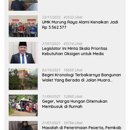
23/11/2023
43532 Lihat
UMK Murung Raya Alami Kenaikan Jadi
Rp 3.562.377
27/07/2021
43314 Lihat
Legislator Ini Minta Skala Prioritas
Kebutuhan Oksigen untuk Medis
02/10/2021
16668 Lihat
Begini Kronologi Terbakarnya Bangunan
Walet Yang Berada di Jalan Muara
Tuhup
11/09/2021
12860 Lihat
Geger, Warga Hungan Ditemukan
Membusuk di Rumah
21/07/2021
10794 Lihat
Masalah di Penerimaan Peserta, Pemkab