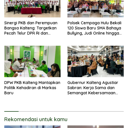
Sinergi PKB dan Perempuan
Polsek Cempaga Hulu Bekali
Bangsa Kalteng: Targetkan
120 Siswa Baru SMA Bahaya
Pecah Telur DPR RI dan
Bullying, Judi Online hingga
Kuasai Legislatif 2029
Narkoba
DPW PKB Kalteng Mantapkan
Gubernur Kalteng Agustiar
Politik Kehadiran di Markas
Sabran: Kerja Sama dan
Baru
Semangat Kebersamaan
Merupakan Keberhasilan
Pembangunan
Rekomendasi untuk kamu