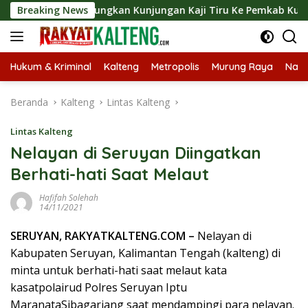
Langsung
rut Langsungkan Kunjungan Kaji Tiru Ke Pemkab Kulon Progo
Breaking News
ke
konten
Hukum & Kriminal
Kalteng
Metropolis
Murung Raya
Nasi
Beranda
Kalteng
Lintas Kalteng
Lintas Kalteng
Nelayan di Seruyan Diingatkan
Berhati-hati Saat Melaut
Hafifah Solehah
14/11/2021
SERUYAN, RAKYATKALTENG.COM –
Nelayan di
Kabupaten Seruyan, Kalimantan Tengah (kalteng) di
minta untuk berhati-hati saat melaut kata
kasatpolairud Polres Seruyan Iptu
MaranataSibagariang saat mendampingi para nelayan.