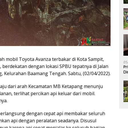
h mobil Toyota Avanza terbakar di Kota Sampit,
05
 berdekatan dengan lokasi SPBU tepatnya di Jalan
Pr
Di
, Kelurahan Baamang Tengah. Sabtu, (02/04/2022).
elaju dari arah Kecamatan MB Ketapang menunju
nan, terlihat percikan api keluar dari mobil.
nya.
 berlangsung dengan cepat api membakar seluruh
an api dengan peralatan seadanya. Disusul
un karena api cepat menjalar ke seluruh bagian