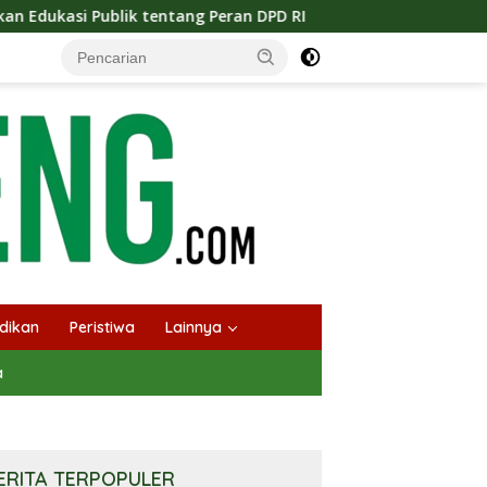
ang Peran DPD RI
Masuknya Musim Kemarau PT Pada Idi 
dikan
Peristiwa
Lainnya
a
ERITA TERPOPULER