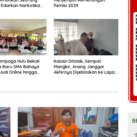
p Edarkan Narkotika
Pemilu 2029
bu Seberat 5,05 Gram
empaga Hulu Bekali
Kasasi Ditolak, Sempat
a Baru SMA Bahaya
Mangkir, Anang Janggai
 Judi Online hingga
Akhirnya Dijebloskan ke Lapas
Sampit
B
1