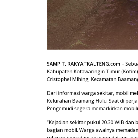
SAMPIT, RAKYATKALTENG.com –
Sebua
Kabupaten Kotawaringin Timur (Kotim),
Cristophel Mihing, Kecamatan Baamang
Dari informasi warga sekitar, mobil m
Kelurahan Baamang Hulu. Saat di perjala
Pengemudi segera memarkirkan mobil
“Kejadian sekitar pukul 20.30 WIB dan
bagian mobil. Warga awalnya memadamk
relawan pemadam api yang datang, nam