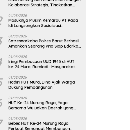
Kolaborasi Strategis, Tingkatkan
Edukasi Publik tentang Peran DPD RI
2
04/08/2026
Masuknya Musim Kemarau PT Pada
Idi Langsungkan Sosialisasi
Himbauan Karhutla
3
04/08/2026
Satresnarkoba Polres Barut Berhasil
Amankan Seorang Pria Siap Edarkan
Narkotika Jenis Sabu Seberat 5,05
Gram
4
01/08/2026
Iringi Pembacaan UUD 1945 di HUT
ke-24 Mura, Rumiadi : Masyarakat
Punya Andil Wujudkan Pembangunan
yang Lebih Besar
5
01/08/2026
Hadiri HUT Mura, Dina Ajak Warga
Dukung Pembangunan
6
01/08/2026
HUT Ke-24 Murung Raya, Yoga :
Bersama Wujudkan Daerah yang
Berdaya Saing
7
01/08/2026
Bebie: HUT Ke-24 Murung Raya
Perkuat Semangat Membangun