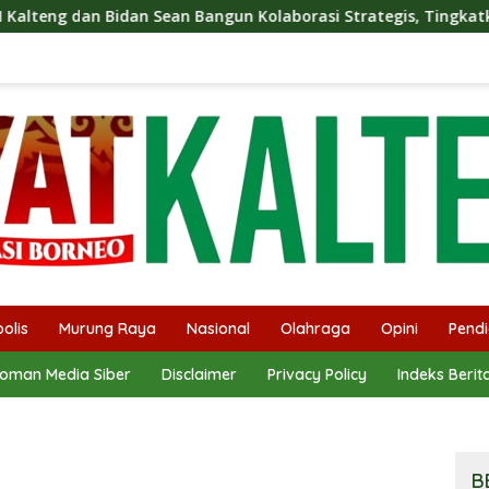
 Bangun Kolaborasi Strategis, Tingkatkan Edukasi Publik tent
olis
Murung Raya
Nasional
Olahraga
Opini
Pendi
oman Media Siber
Disclaimer
Privacy Policy
Indeks Berit
B