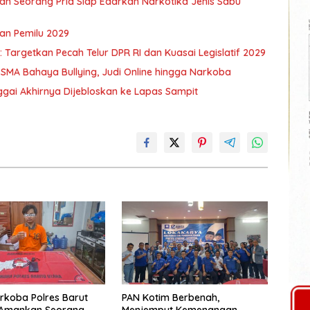
an Seorang Pria Siap Edarkan Narkotika Jenis Sabu
an Pemilu 2029
Targetkan Pecah Telur DPR RI dan Kuasai Legislatif 2029
 SMA Bahaya Bullying, Judi Online hingga Narkoba
ggai Akhirnya Dijebloskan ke Lapas Sampit
rkoba Polres Barut
PAN Kotim Berbenah,
l Amankan Seorang
Menjemput Kemenangan