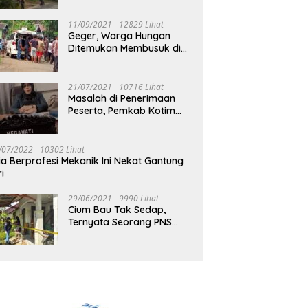
Jalan Muara Tuhup
11/09/2021
12829 Lihat
Geger, Warga Hungan
Ditemukan Membusuk di
Rumah
21/07/2021
10716 Lihat
Masalah di Penerimaan
Peserta, Pemkab Kotim
Harus Cari Solusi
/07/2022
10302 Lihat
ia Berprofesi Mekanik Ini Nekat Gantung
ri
29/06/2021
9990 Lihat
Cium Bau Tak Sedap,
Ternyata Seorang PNS
Aktif di Mura Tewas di
Rumah Kopel