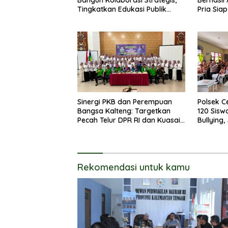
Tingkatkan Edukasi Publik
Pria Sia
tentang Peran DPD RI
Jenis Sa
Sinergi PKB dan Perempuan
Polsek C
Bangsa Kalteng: Targetkan
120 Sisw
Pecah Telur DPR RI dan Kuasai
Bullying,
Legislatif 2029
Narkoba
Rekomendasi untuk kamu