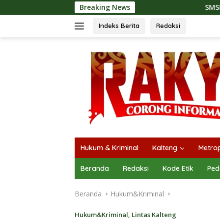
Langsung
Breaking News
SMSI Kalteng dan Bidan Sean
ke
konten
Indeks Berita
Redaksi
Hukum & Kriminal
Kalteng
Metrop
Beranda
Redaksi
Kode Etik
Ped
Beranda
Hukum&Kriminal
Hukum&Kriminal
,
Lintas Kalteng