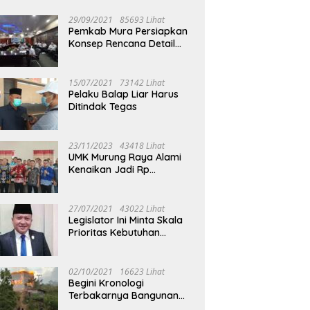
29/09/2021
85693 Lihat
Pemkab Mura Persiapkan
Konsep Rencana Detail
Tata Ruang Perkotaan
Puruk Cahu
15/07/2021
73142 Lihat
Pelaku Balap Liar Harus
Ditindak Tegas
23/11/2023
43418 Lihat
UMK Murung Raya Alami
Kenaikan Jadi Rp
3.562.377
27/07/2021
43022 Lihat
Legislator Ini Minta Skala
Prioritas Kebutuhan
Oksigen untuk Medis
02/10/2021
16623 Lihat
Begini Kronologi
Terbakarnya Bangunan
Walet Yang Berada di