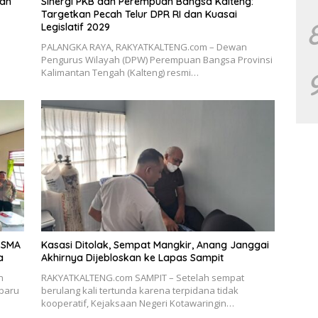
gan
Sinergi PKB dan Perempuan Bangsa Kalteng:
Targetkan Pecah Telur DPR RI dan Kuasai
Legislatif 2029
PALANGKA RAYA, RAKYATKALTENG.com – Dewan
Pengurus Wilayah (DPW) Perempuan Bangsa Provinsi
Kalimantan Tengah (Kalteng) resmi…
u SMA
Kasasi Ditolak, Sempat Mangkir, Anang Janggai
a
Akhirnya Dijebloskan ke Lapas Sampit
n
RAKYATKALTENG.com SAMPIT – Setelah sempat
 baru
berulang kali tertunda karena terpidana tidak
kooperatif, Kejaksaan Negeri Kotawaringin…