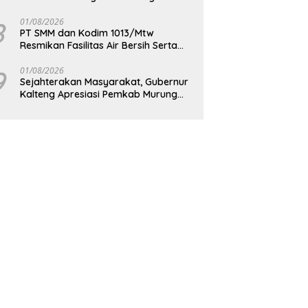
Berkelanjutan
8
01/08/2026
PT SMM dan Kodim 1013/Mtw
Resmikan Fasilitas Air Bersih Serta
Bagikan Paket Sembako Kepada
Masyarakat
9
01/08/2026
Sejahterakan Masyarakat, Gubernur
Kalteng Apresiasi Pemkab Murung
Raya