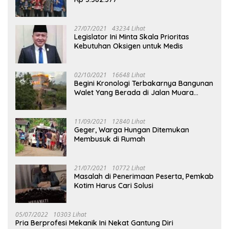
27/07/2021
43234 Lihat
Legislator Ini Minta Skala Prioritas
Kebutuhan Oksigen untuk Medis
02/10/2021
16648 Lihat
Begini Kronologi Terbakarnya Bangunan
Walet Yang Berada di Jalan Muara
Tuhup
11/09/2021
12840 Lihat
Geger, Warga Hungan Ditemukan
Membusuk di Rumah
21/07/2021
10772 Lihat
Masalah di Penerimaan Peserta, Pemkab
Kotim Harus Cari Solusi
05/07/2022
10303 Lihat
Pria Berprofesi Mekanik Ini Nekat Gantung Diri