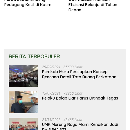
Pedagang Kecil di Kotim
Efisiensi Belanja di Tahun
Depan
BERITA TERPOPULER
29/09/2021
85699 Lihat
Pemkab Mura Persiapkan Konsep
Rencana Detail Tata Ruang Perkotaan
Puruk Cahu
15/07/2021
73250 Lihat
Pelaku Balap Liar Harus Ditindak Tegas
23/11/2023
43485 Lihat
UMK Murung Raya Alami Kenaikan Jadi
Rp 3.562.377