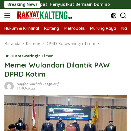
Langsung
 2026, Bupati Heriyus Ikut Bermain Domino
Breaking News
Tekan Stun
ke
konten
Hukum & Kriminal
Kalteng
Metropolis
Murung Raya
Nasi
Beranda
Kalteng
DPRD Kotawaringin Timur
DPRD Kotawaringin Timur
Memei Wulandari Dilantik PAW
DPRD Kotim
Hafifah Solehah
-
Legislatif
11/03/2022