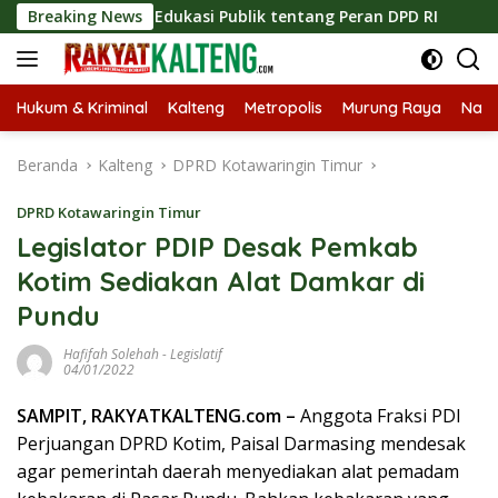
Langsung
katkan Edukasi Publik tentang Peran DPD RI
Breaking News
Masuknya M
ke
konten
Hukum & Kriminal
Kalteng
Metropolis
Murung Raya
Nasi
Beranda
Kalteng
DPRD Kotawaringin Timur
DPRD Kotawaringin Timur
Legislator PDIP Desak Pemkab
Kotim Sediakan Alat Damkar di
Pundu
Hafifah Solehah
-
Legislatif
04/01/2022
SAMPIT, RAKYATKALTENG.com –
Anggota Fraksi PDI
Perjuangan DPRD Kotim, Paisal Darmasing mendesak
agar pemerintah daerah menyediakan alat pemadam