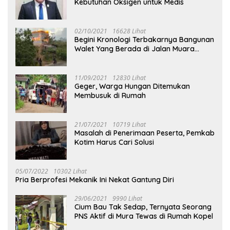
Kebutuhan Oksigen untuk Medis
02/10/2021
16628 Lihat
Begini Kronologi Terbakarnya Bangunan
Walet Yang Berada di Jalan Muara
Tuhup
11/09/2021
12830 Lihat
Geger, Warga Hungan Ditemukan
Membusuk di Rumah
21/07/2021
10719 Lihat
Masalah di Penerimaan Peserta, Pemkab
Kotim Harus Cari Solusi
05/07/2022
10302 Lihat
Pria Berprofesi Mekanik Ini Nekat Gantung Diri
29/06/2021
9990 Lihat
Cium Bau Tak Sedap, Ternyata Seorang
PNS Aktif di Mura Tewas di Rumah Kopel