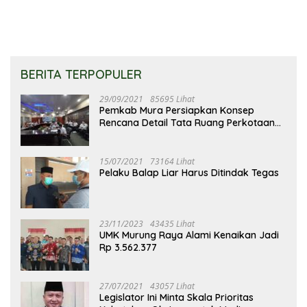
BERITA TERPOPULER
29/09/2021
85695 Lihat
Pemkab Mura Persiapkan Konsep
Rencana Detail Tata Ruang Perkotaan
Puruk Cahu
15/07/2021
73164 Lihat
Pelaku Balap Liar Harus Ditindak Tegas
23/11/2023
43435 Lihat
UMK Murung Raya Alami Kenaikan Jadi
Rp 3.562.377
27/07/2021
43057 Lihat
Legislator Ini Minta Skala Prioritas