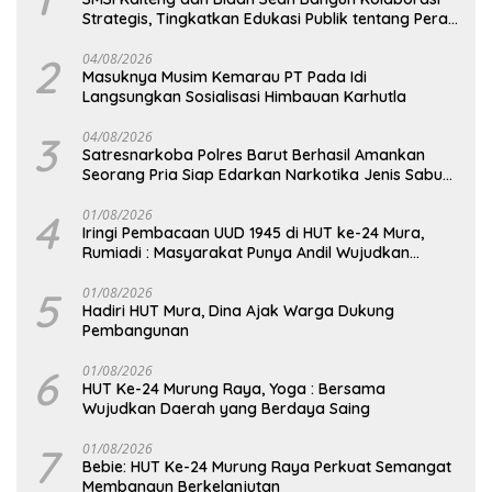
Strategis, Tingkatkan Edukasi Publik tentang Peran
DPD RI
2
04/08/2026
Masuknya Musim Kemarau PT Pada Idi
Langsungkan Sosialisasi Himbauan Karhutla
3
04/08/2026
Satresnarkoba Polres Barut Berhasil Amankan
Seorang Pria Siap Edarkan Narkotika Jenis Sabu
Seberat 5,05 Gram
4
01/08/2026
Iringi Pembacaan UUD 1945 di HUT ke-24 Mura,
Rumiadi : Masyarakat Punya Andil Wujudkan
Pembangunan yang Lebih Besar
5
01/08/2026
Hadiri HUT Mura, Dina Ajak Warga Dukung
Pembangunan
6
01/08/2026
HUT Ke-24 Murung Raya, Yoga : Bersama
Wujudkan Daerah yang Berdaya Saing
7
01/08/2026
Bebie: HUT Ke-24 Murung Raya Perkuat Semangat
Membangun Berkelanjutan