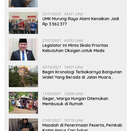
23/11/2023
43431 Lihat
UMK Murung Raya Alami Kenaikan Jadi
Rp 3.562.377
27/07/2021
43053 Lihat
Legislator Ini Minta Skala Prioritas
Kebutuhan Oksigen untuk Medis
02/10/2021
16627 Lihat
Begini Kronologi Terbakarnya Bangunan
Walet Yang Berada di Jalan Muara
Tuhup
11/09/2021
12830 Lihat
Geger, Warga Hungan Ditemukan
Membusuk di Rumah
21/07/2021
10719 Lihat
Masalah di Penerimaan Peserta, Pemkab
Kotim Harus Cari Solusi