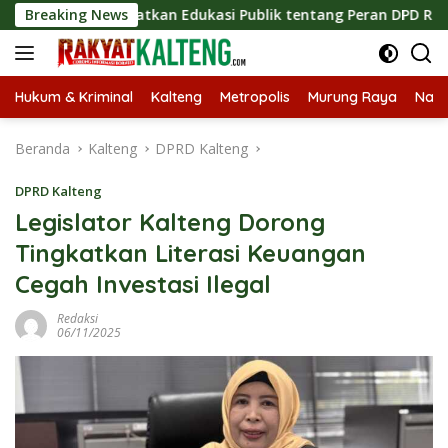
Langsung
 Tingkatkan Edukasi Publik tentang Peran DPD RI
Breaking News
Masuk
ke
konten
Hukum & Kriminal
Kalteng
Metropolis
Murung Raya
Nasi
Beranda
Kalteng
DPRD Kalteng
DPRD Kalteng
Legislator Kalteng Dorong
Tingkatkan Literasi Keuangan
Cegah Investasi Ilegal
Redaksi
06/11/2025