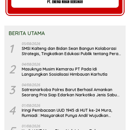
BERITA UTAMA
1
05/08/2026
SMSI Kalteng dan Bidan Sean Bangun Kolaborasi
Strategis, Tingkatkan Edukasi Publik tentang Peran
DPD RI
2
04/08/2026
Masuknya Musim Kemarau PT Pada Idi
Langsungkan Sosialisasi Himbauan Karhutla
3
04/08/2026
Satresnarkoba Polres Barut Berhasil Amankan
Seorang Pria Siap Edarkan Narkotika Jenis Sabu
Seberat 5,05 Gram
4
01/08/2026
Iringi Pembacaan UUD 1945 di HUT ke-24 Mura,
Rumiadi : Masyarakat Punya Andil Wujudkan
Pembangunan yang Lebih Besar
01/08/2026