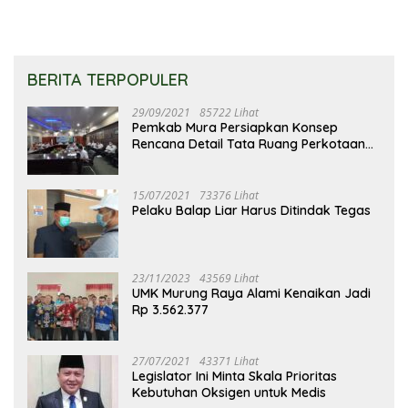
BERITA TERPOPULER
29/09/2021
85722 Lihat
Pemkab Mura Persiapkan Konsep
Rencana Detail Tata Ruang Perkotaan
Puruk Cahu
15/07/2021
73376 Lihat
Pelaku Balap Liar Harus Ditindak Tegas
23/11/2023
43569 Lihat
UMK Murung Raya Alami Kenaikan Jadi
Rp 3.562.377
27/07/2021
43371 Lihat
Legislator Ini Minta Skala Prioritas
Kebutuhan Oksigen untuk Medis