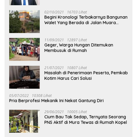
02/10/2021
16703 Lihat
Begini Kronologi Terbakarnya Bangunan
Walet Yang Berada di Jalan Muara
Tuhup
11/09/2021
12897 Lihat
Geger, Warga Hungan Ditemukan
Membusuk di Rumah
21/07/2021
10807 Lihat
Masalah di Penerimaan Peserta, Pemkab
Kotim Harus Cari Solusi
05/07/2022
10308 Lihat
Pria Berprofesi Mekanik Ini Nekat Gantung Diri
29/06/2021
10005 Lihat
Cium Bau Tak Sedap, Ternyata Seorang
PNS Aktif di Mura Tewas di Rumah Kopel