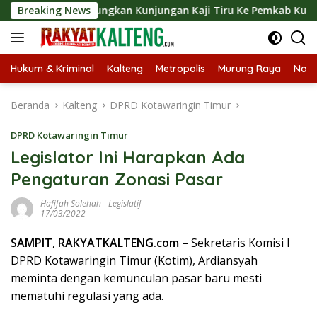
Langsung
ut Langsungkan Kunjungan Kaji Tiru Ke Pemkab Kulon Progo
Breaking News
ke
konten
Hukum & Kriminal
Kalteng
Metropolis
Murung Raya
Nasi
Beranda
Kalteng
DPRD Kotawaringin Timur
DPRD Kotawaringin Timur
Legislator Ini Harapkan Ada
Pengaturan Zonasi Pasar
Hafifah Solehah
-
Legislatif
17/03/2022
SAMPIT, RAKYATKALTENG.com –
Sekretaris Komisi I
DPRD Kotawaringin Timur (Kotim), Ardiansyah
meminta dengan kemunculan pasar baru mesti
mematuhi regulasi yang ada.