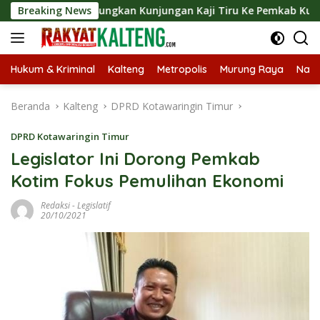
Langsung
t Langsungkan Kunjungan Kaji Tiru Ke Pemkab Kulon Progo
Breaking News
ke
konten
Hukum & Kriminal
Kalteng
Metropolis
Murung Raya
Nasi
Beranda
Kalteng
DPRD Kotawaringin Timur
DPRD Kotawaringin Timur
Legislator Ini Dorong Pemkab
Kotim Fokus Pemulihan Ekonomi
Redaksi
-
Legislatif
20/10/2021