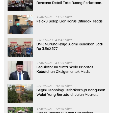
Rencana Detail Tata Ruang Perkotaan
Puruk Cahu
15/07/2021
73322 Lihat
Pelaku Balap Liar Harus Ditindak Tegas
23/11/2023
43542 Lihat
UMK Murung Raya Alami Kenaikan Jadi
Rp 3.562.377
27/07/2021
43325 Lihat
Legislator Ini Minta Skala Prioritas
Kebutuhan Oksigen untuk Medis
02/10/2021
16670 Lihat
Begini Kronologi Terbakarnya Bangunan
Walet Yang Berada di Jalan Muara
Tuhup
11/09/2021
12870 Lihat
Geger, Warga Hungan Ditemukan