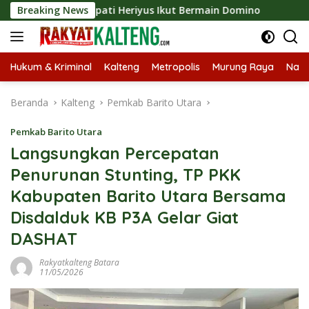
Langsung
 2026, Bupati Heriyus Ikut Bermain Domino
Breaking News
Tekan Stun
ke
konten
Hukum & Kriminal
Kalteng
Metropolis
Murung Raya
Nasi
Beranda
Kalteng
Pemkab Barito Utara
Pemkab Barito Utara
Langsungkan Percepatan
Penurunan Stunting, TP PKK
Kabupaten Barito Utara Bersama
Disdalduk KB P3A Gelar Giat
DASHAT
Rakyatkalteng Batara
11/05/2026