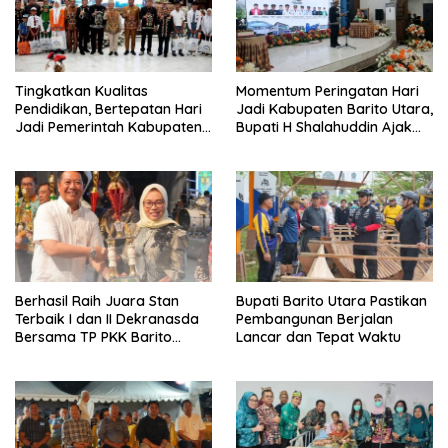
Tingkatkan Kualitas
Momentum Peringatan Hari
Pendidikan, Bertepatan Hari
Jadi Kabupaten Barito Utara,
Jadi Pemerintah Kabupaten
Bupati H Shalahuddin Ajak
Barito Utara Resmi
Masyarakat Perkuat
Lounching SIP Pintar
Persatuan Membangun
Daerah
Berhasil Raih Juara Stan
Bupati Barito Utara Pastikan
Terbaik I dan II Dekranasda
Pembangunan Berjalan
Bersama TP PKK Barito
Lancar dan Tepat Waktu
Utara Terus Tingkatkan
Pembinaan UMKM