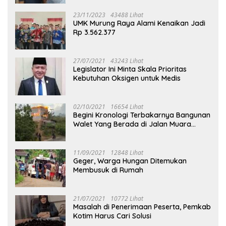
23/11/2023
43488 Lihat
UMK Murung Raya Alami Kenaikan Jadi
Rp 3.562.377
27/07/2021
43243 Lihat
Legislator Ini Minta Skala Prioritas
Kebutuhan Oksigen untuk Medis
02/10/2021
16654 Lihat
Begini Kronologi Terbakarnya Bangunan
Walet Yang Berada di Jalan Muara
Tuhup
11/09/2021
12848 Lihat
Geger, Warga Hungan Ditemukan
Membusuk di Rumah
21/07/2021
10772 Lihat
Masalah di Penerimaan Peserta, Pemkab
Kotim Harus Cari Solusi