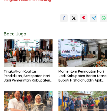
Baca Juga
Tingkatkan Kualitas
Momentum Peringatan Hari
Pendidikan, Bertepatan Hari
Jadi Kabupaten Barito Utara,
Jadi Pemerintah Kabupaten
Bupati H Shalahuddin Ajak
Barito Utara Resmi
Masyarakat Perkuat
Lounching SIP Pintar
Persatuan Membangun
Daerah