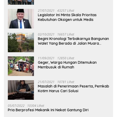
27/07/2021
43257 Lihat
Legislator Ini Minta Skala Prioritas
Kebutuhan Oksigen untuk Medis
02/10/2021
16657 Lihat
Begini Kronologi Terbakarnya Bangunan
Walet Yang Berada di Jalan Muara
Tuhup
11/09/2021
12850 Lihat
Geger, Warga Hungan Ditemukan
Membusuk di Rumah
21/07/2021
10781 Lihat
Masalah di Penerimaan Peserta, Pemkab
Kotim Harus Cari Solusi
05/07/2022
10304 Lihat
Pria Berprofesi Mekanik Ini Nekat Gantung Diri