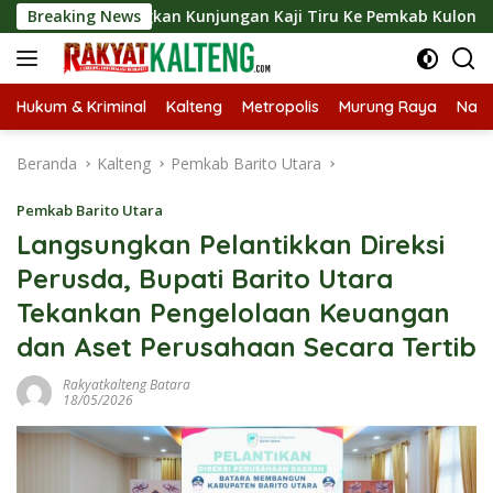
Langsung
ngsungkan Kunjungan Kaji Tiru Ke Pemkab Kulon Progo
Breaking News
ke
konten
Hukum & Kriminal
Kalteng
Metropolis
Murung Raya
Nasi
Beranda
Kalteng
Pemkab Barito Utara
Pemkab Barito Utara
Langsungkan Pelantikkan Direksi
Perusda, Bupati Barito Utara
Tekankan Pengelolaan Keuangan
dan Aset Perusahaan Secara Tertib
Rakyatkalteng Batara
18/05/2026