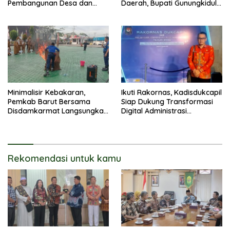
Pembangunan Desa dan
Daerah, Bupati Gunungkidul
Kelurahan Serta Kesiapan
Paparkan Hal Utama Dalam
Hadapi Potensi Karhutla
Dukung Ketahanan Pangan
Lokal dan Pelestarian
Lingkungan
Minimalisir Kebakaran,
Ikuti Rakornas, Kadisdukcapil
Pemkab Barut Bersama
Siap Dukung Transformasi
Disdamkarmat Langsungkan
Digital Administrasi
Edukasi Penggunaan
Penduduk
Keselamatan Gas LPG
Rekomendasi untuk kamu