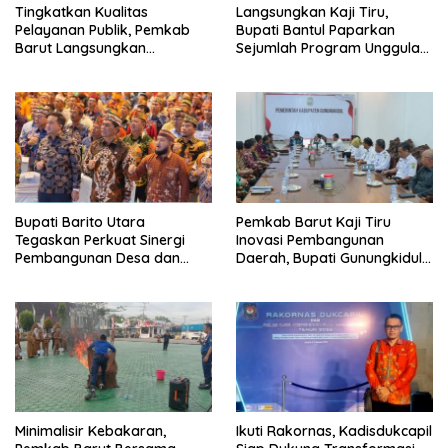
Tingkatkan Kualitas
Langsungkan Kaji Tiru,
Pelayanan Publik, Pemkab
Bupati Bantul Paparkan
Barut Langsungkan
Sejumlah Program Unggulan
Kunjungan Kaji Tiru Ke
Kepada Pemkab Barut
Pemkab Kulon Progo
Bupati Barito Utara
Pemkab Barut Kaji Tiru
Tegaskan Perkuat Sinergi
Inovasi Pembangunan
Pembangunan Desa dan
Daerah, Bupati Gunungkidul
Kelurahan Serta Kesiapan
Paparkan Hal Utama Dalam
Hadapi Potensi Karhutla
Dukung Ketahanan Pangan
Lokal dan Pelestarian
Lingkungan
Minimalisir Kebakaran,
Ikuti Rakornas, Kadisdukcapil