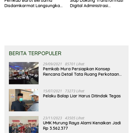
Pemkab Barut Bersama
Siap Dukung Transformasi
Disdamkarmat Langsungkan
Digital Administrasi
Edukasi Penggunaan
Penduduk
Keselamatan Gas LPG
BERITA TERPOPULER
29/09/2021
85701 Lihat
Pemkab Mura Persiapkan Konsep
Rencana Detail Tata Ruang Perkotaan
Puruk Cahu
15/07/2021
73273 Lihat
Pelaku Balap Liar Harus Ditindak Tegas
23/11/2023
43505 Lihat
UMK Murung Raya Alami Kenaikan Jadi
Rp 3.562.377