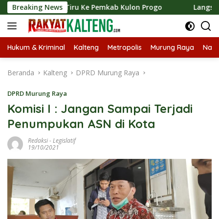
Langsung
n Kaji Tiru Ke Pemkab Kulon Progo
Breaking News
Langsungkan Kaji T
ke
konten
Hukum & Kriminal
Kalteng
Metropolis
Murung Raya
Nasi
Beranda
Kalteng
DPRD Murung Raya
DPRD Murung Raya
Komisi I : Jangan Sampai Terjadi
Penumpukan ASN di Kota
Redaksi
-
Legislatif
19/10/2021