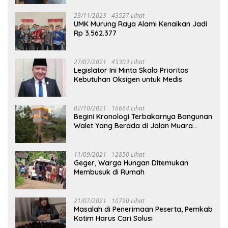
23/11/2023
43527 Lihat
UMK Murung Raya Alami Kenaikan Jadi
Rp 3.562.377
27/07/2021
43303 Lihat
Legislator Ini Minta Skala Prioritas
Kebutuhan Oksigen untuk Medis
02/10/2021
16664 Lihat
Begini Kronologi Terbakarnya Bangunan
Walet Yang Berada di Jalan Muara
Tuhup
11/09/2021
12850 Lihat
Geger, Warga Hungan Ditemukan
Membusuk di Rumah
21/07/2021
10790 Lihat
Masalah di Penerimaan Peserta, Pemkab
Kotim Harus Cari Solusi