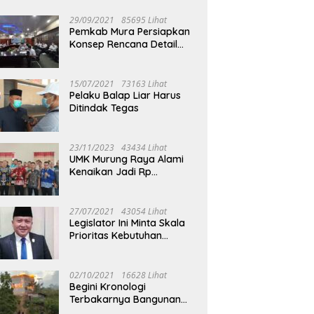
29/09/2021
85695 Lihat
Pemkab Mura Persiapkan
Konsep Rencana Detail
Tata Ruang Perkotaan
Puruk Cahu
15/07/2021
73163 Lihat
Pelaku Balap Liar Harus
Ditindak Tegas
23/11/2023
43434 Lihat
UMK Murung Raya Alami
Kenaikan Jadi Rp
3.562.377
27/07/2021
43054 Lihat
Legislator Ini Minta Skala
Prioritas Kebutuhan
Oksigen untuk Medis
02/10/2021
16628 Lihat
Begini Kronologi
Terbakarnya Bangunan
Walet Yang Berada di