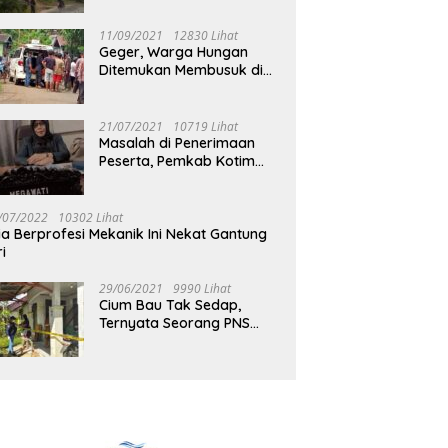
Jalan Muara Tuhup
11/09/2021
12830 Lihat
Geger, Warga Hungan
Ditemukan Membusuk di
Rumah
21/07/2021
10719 Lihat
Masalah di Penerimaan
Peserta, Pemkab Kotim
Harus Cari Solusi
/07/2022
10302 Lihat
ia Berprofesi Mekanik Ini Nekat Gantung
ri
29/06/2021
9990 Lihat
Cium Bau Tak Sedap,
Ternyata Seorang PNS
Aktif di Mura Tewas di
Rumah Kopel