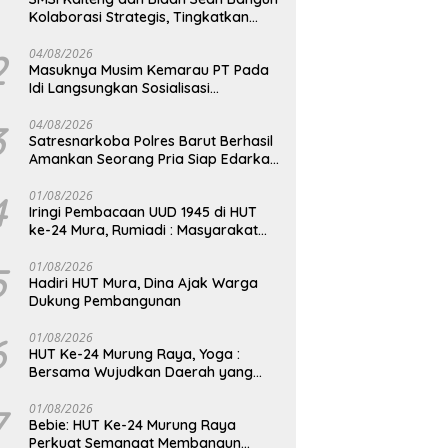
Kolaborasi Strategis, Tingkatkan
Edukasi Publik tentang Peran DPD RI
2
04/08/2026
Masuknya Musim Kemarau PT Pada
Idi Langsungkan Sosialisasi
Himbauan Karhutla
3
04/08/2026
Satresnarkoba Polres Barut Berhasil
Amankan Seorang Pria Siap Edarkan
Narkotika Jenis Sabu Seberat 5,05
Gram
4
01/08/2026
Iringi Pembacaan UUD 1945 di HUT
ke-24 Mura, Rumiadi : Masyarakat
Punya Andil Wujudkan Pembangunan
yang Lebih Besar
5
01/08/2026
Hadiri HUT Mura, Dina Ajak Warga
Dukung Pembangunan
6
01/08/2026
HUT Ke-24 Murung Raya, Yoga :
Bersama Wujudkan Daerah yang
Berdaya Saing
7
01/08/2026
Bebie: HUT Ke-24 Murung Raya
Perkuat Semangat Membangun