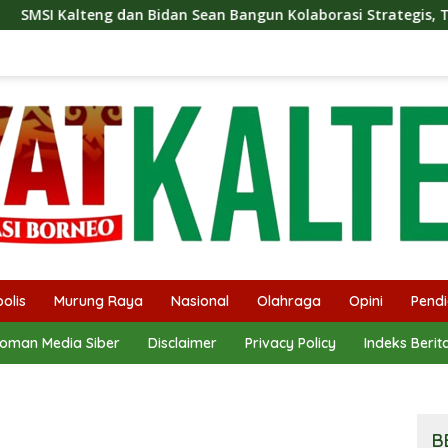
Bidan Sean Bangun Kolaborasi Strategis, Tingkatkan Edukasi Pu
olis
Murung Raya
Nasional
Olahraga
Opini
Pendi
oman Media Siber
Disclaimer
Privacy Policy
Indeks Berit
B