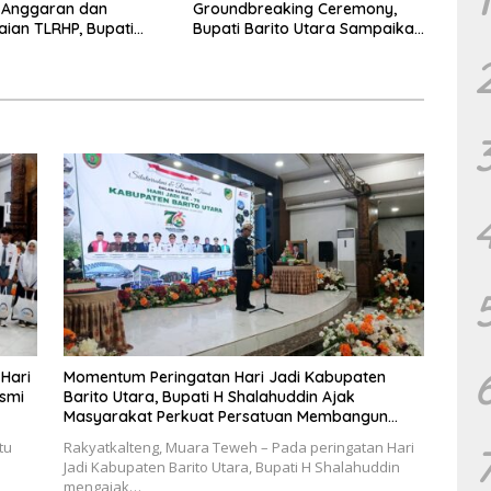
 Anggaran dan
Groundbreaking Ceremony,
aian TLRHP, Bupati
Bupati Barito Utara Sampaikan
tara Tegaskan OPD
Wujudkan Penataan Kawasan
 Pelaksanaan
Perkotaan
 Hari
Momentum Peringatan Hari Jadi Kabupaten
esmi
Barito Utara, Bupati H Shalahuddin Ajak
Masyarakat Perkuat Persatuan Membangun
Daerah
tu
Rakyatkalteng, Muara Teweh – Pada peringatan Hari
Jadi Kabupaten Barito Utara, Bupati H Shalahuddin
mengajak…