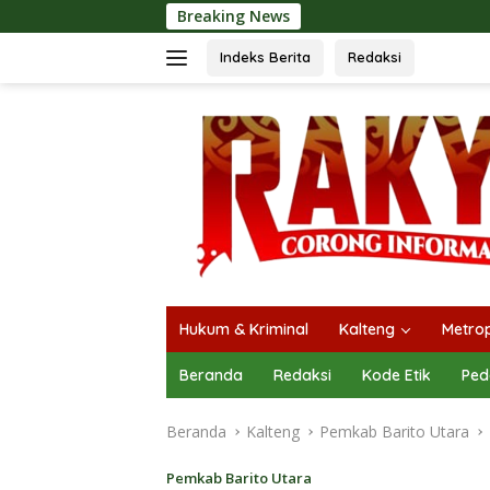
Langsung
Breaking News
SMSI Kalteng dan 
ke
konten
Indeks Berita
Redaksi
Hukum & Kriminal
Kalteng
Metrop
Beranda
Redaksi
Kode Etik
Ped
Beranda
Kalteng
Pemkab Barito Utara
Pemkab Barito Utara