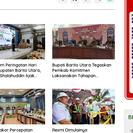
m Peringatan Hari
Bupati Barito Utara Tegaskan
upaten Barito Utara,
Pemkab Komitmen
 Shalahuddin Ajak
Laksanakan Tahapan
at Perkuat Persatuan
Pengadaan Tanah Secara
un Daerah
Terbuka
B
1
akor Percepatan
Resmi Dimulainya