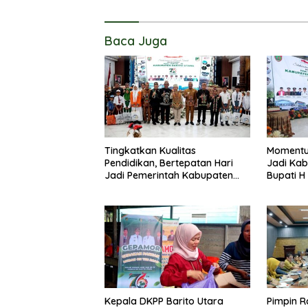
Baca Juga
Tingkatkan Kualitas
Momentu
Pendidikan, Bertepatan Hari
Jadi Kab
Jadi Pemerintah Kabupaten
Bupati H
Barito Utara Resmi Lounching
Masyarak
SIP Pintar
Membang
Kepala DKPP Barito Utara
Pimpin R