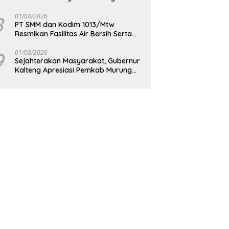
Berkelanjutan
8
01/08/2026
PT SMM dan Kodim 1013/Mtw
Resmikan Fasilitas Air Bersih Serta
Bagikan Paket Sembako Kepada
Masyarakat
9
01/08/2026
Sejahterakan Masyarakat, Gubernur
Kalteng Apresiasi Pemkab Murung
Raya