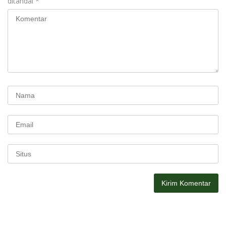
ditandai
*