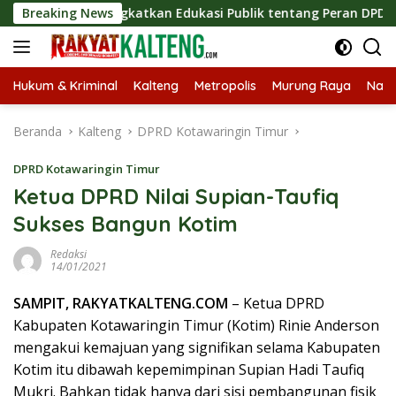
Langsung
is, Tingkatkan Edukasi Publik tentang Peran DPD RI
Breaking News
Ma
ke
konten
Hukum & Kriminal
Kalteng
Metropolis
Murung Raya
Nasi
Beranda
Kalteng
DPRD Kotawaringin Timur
DPRD Kotawaringin Timur
Ketua DPRD Nilai Supian-Taufiq
Sukses Bangun Kotim
Redaksi
14/01/2021
SAMPIT, RAKYATKALTENG.COM
– Ketua DPRD
Kabupaten Kotawaringin Timur (Kotim) Rinie Anderson
mengakui kemajuan yang signifikan selama Kabupaten
Kotim itu dibawah kepemimpinan Supian Hadi Taufiq
Mukri. Bahkan tidak hanya dari sisi pembangunan fisik