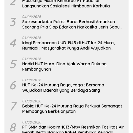
2
Masuknya Musim Kemarau PT Pada Idi
Langsungkan Sosialisasi Himbauan Karhutla
3
04/08/2026
Satresnarkoba Polres Barut Berhasil Amankan
Seorang Pria Siap Edarkan Narkotika Jenis Sabu
Seberat 5,05 Gram
4
01/08/2026
Iringi Pembacaan UUD 1945 di HUT ke-24 Mura,
Rumiadi : Masyarakat Punya Andil Wujudkan
Pembangunan yang Lebih Besar
5
01/08/2026
Hadiri HUT Mura, Dina Ajak Warga Dukung
Pembangunan
6
01/08/2026
HUT Ke-24 Murung Raya, Yoga : Bersama
Wujudkan Daerah yang Berdaya Saing
7
01/08/2026
Bebie: HUT Ke-24 Murung Raya Perkuat Semangat
Membangun Berkelanjutan
8
01/08/2026
PT SMM dan Kodim 1013/Mtw Resmikan Fasilitas Air
Bersih Serta Bagikan Paket Sembako Kepada