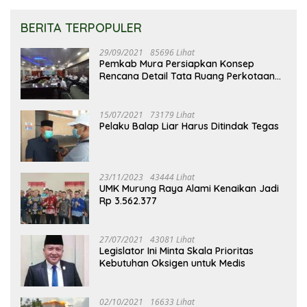
BERITA TERPOPULER
29/09/2021
85696 Lihat
Pemkab Mura Persiapkan Konsep
Rencana Detail Tata Ruang Perkotaan
Puruk Cahu
15/07/2021
73179 Lihat
Pelaku Balap Liar Harus Ditindak Tegas
23/11/2023
43444 Lihat
UMK Murung Raya Alami Kenaikan Jadi
Rp 3.562.377
27/07/2021
43081 Lihat
Legislator Ini Minta Skala Prioritas
Kebutuhan Oksigen untuk Medis
02/10/2021
16633 Lihat