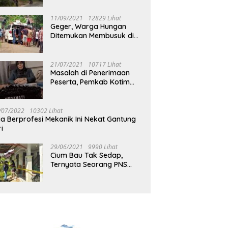
Jalan Muara Tuhup
11/09/2021
12829 Lihat
Geger, Warga Hungan
Ditemukan Membusuk di
Rumah
21/07/2021
10717 Lihat
Masalah di Penerimaan
Peserta, Pemkab Kotim
Harus Cari Solusi
/07/2022
10302 Lihat
ia Berprofesi Mekanik Ini Nekat Gantung
ri
29/06/2021
9990 Lihat
Cium Bau Tak Sedap,
Ternyata Seorang PNS
Aktif di Mura Tewas di
Rumah Kopel