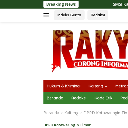
Langsung
Breaking News
SMSI Kalteng dan Bidan Sean Ban
ke
konten
Indeks Berita
Redaksi
Hukum & Kriminal
Kalteng
Metrop
Beranda
Redaksi
Kode Etik
Ped
Beranda
Kalteng
DPRD Kotawaringin Ti
DPRD Kotawaringin Timur