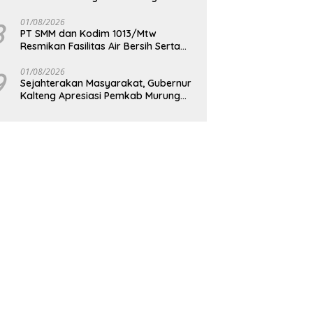
Berkelanjutan
8
01/08/2026
PT SMM dan Kodim 1013/Mtw
Resmikan Fasilitas Air Bersih Serta
Bagikan Paket Sembako Kepada
Masyarakat
9
01/08/2026
Sejahterakan Masyarakat, Gubernur
Kalteng Apresiasi Pemkab Murung
Raya