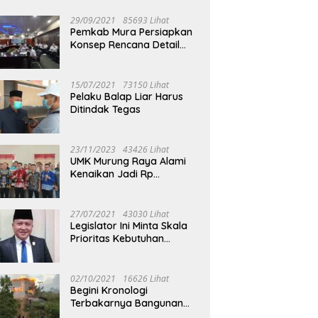
29/09/2021
85693 Lihat
Pemkab Mura Persiapkan
Konsep Rencana Detail
Tata Ruang Perkotaan
Puruk Cahu
15/07/2021
73150 Lihat
Pelaku Balap Liar Harus
Ditindak Tegas
23/11/2023
43426 Lihat
UMK Murung Raya Alami
Kenaikan Jadi Rp
3.562.377
27/07/2021
43030 Lihat
Legislator Ini Minta Skala
Prioritas Kebutuhan
Oksigen untuk Medis
02/10/2021
16626 Lihat
Begini Kronologi
Terbakarnya Bangunan
Walet Yang Berada di