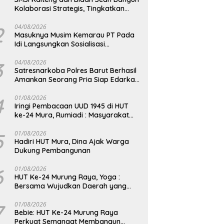
Kolaborasi Strategis, Tingkatkan
Edukasi Publik tentang Peran DPD RI
2
04/08/2026
Masuknya Musim Kemarau PT Pada
Idi Langsungkan Sosialisasi
Himbauan Karhutla
3
04/08/2026
Satresnarkoba Polres Barut Berhasil
Amankan Seorang Pria Siap Edarkan
Narkotika Jenis Sabu Seberat 5,05
Gram
4
01/08/2026
Iringi Pembacaan UUD 1945 di HUT
ke-24 Mura, Rumiadi : Masyarakat
Punya Andil Wujudkan Pembangunan
yang Lebih Besar
5
01/08/2026
Hadiri HUT Mura, Dina Ajak Warga
Dukung Pembangunan
6
01/08/2026
HUT Ke-24 Murung Raya, Yoga :
Bersama Wujudkan Daerah yang
Berdaya Saing
7
01/08/2026
Bebie: HUT Ke-24 Murung Raya
Perkuat Semangat Membangun