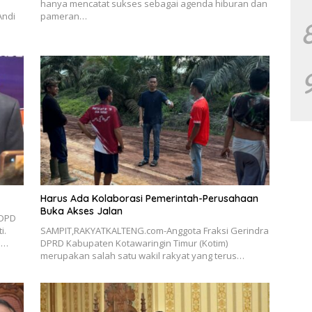
hanya mencatat sukses sebagai agenda hiburan dan
Andi
pameran…
Harus Ada Kolaborasi Pemerintah-Perusahaan
Buka Akses Jalan
 DPD
i.
SAMPIT,RAKYATKALTENG.com-Anggota Fraksi Gerindra
m…
DPRD Kabupaten Kotawaringin Timur (Kotim)
merupakan salah satu wakil rakyat yang terus…