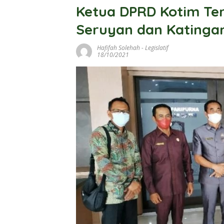
Ketua DPRD Kotim Te
Seruyan dan Katinga
Hafifah Solehah
-
Legislatif
18/10/2021