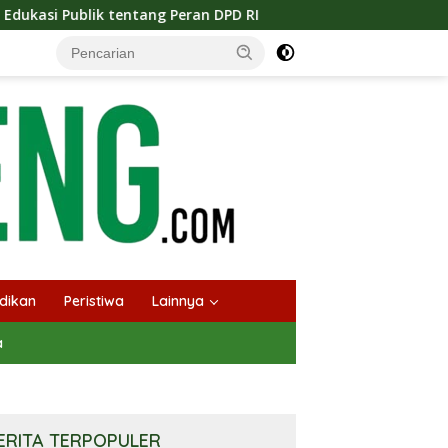
eran DPD RI
Masuknya Musim Kemarau PT Pada Idi Lang
dikan
Peristiwa
Lainnya
a
ERITA TERPOPULER