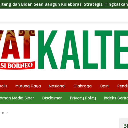
gun Kolaborasi Strategis, Tingkatkan Edukasi Publik tentang P
olis
Murung Raya
Nasional
Olahraga
Opini
Pendi
oman Media Siber
Disclaimer
Privacy Policy
Indeks Berit
mur
B