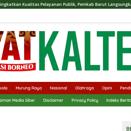
ayanan Publik, Pemkab Barut Langsungkan Kunjungan Kaji Tiru
olis
Murung Raya
Nasional
Olahraga
Opini
Pendi
oman Media Siber
Disclaimer
Privacy Policy
Indeks Berit
B