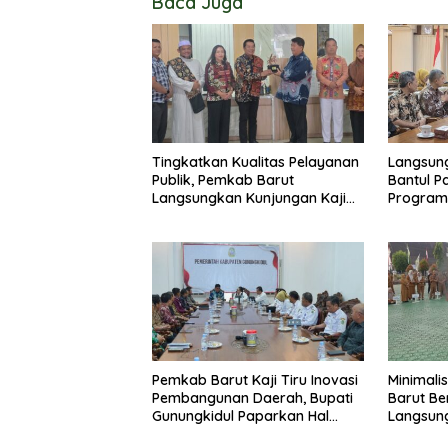
Baca Juga
Tingkatkan Kualitas Pelayanan
Langsung
Publik, Pemkab Barut
Bantul P
Langsungkan Kunjungan Kaji
Program
Tiru Ke Pemkab Kulon Progo
Pemkab 
Pemkab Barut Kaji Tiru Inovasi
Minimali
Pembangunan Daerah, Bupati
Barut B
Gunungkidul Paparkan Hal
Langsun
Utama Dalam Dukung
Penggun