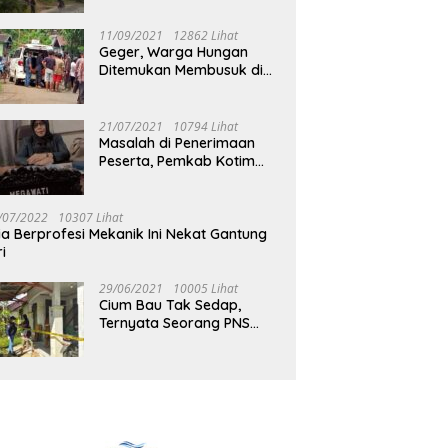
Jalan Muara Tuhup
11/09/2021
12862 Lihat
Geger, Warga Hungan
Ditemukan Membusuk di
Rumah
21/07/2021
10794 Lihat
Masalah di Penerimaan
Peserta, Pemkab Kotim
Harus Cari Solusi
/07/2022
10307 Lihat
ia Berprofesi Mekanik Ini Nekat Gantung
ri
29/06/2021
10005 Lihat
Cium Bau Tak Sedap,
Ternyata Seorang PNS
Aktif di Mura Tewas di
Rumah Kopel