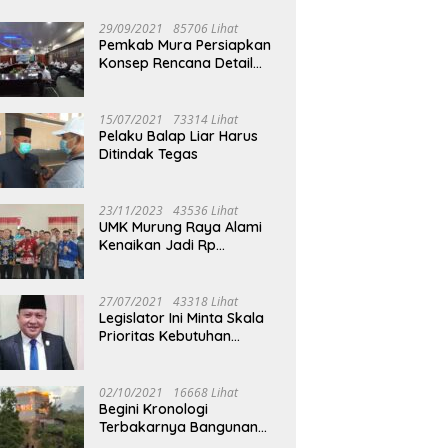
29/09/2021
85706 Lihat
Pemkab Mura Persiapkan
Konsep Rencana Detail
Tata Ruang Perkotaan
Puruk Cahu
15/07/2021
73314 Lihat
Pelaku Balap Liar Harus
Ditindak Tegas
23/11/2023
43536 Lihat
UMK Murung Raya Alami
Kenaikan Jadi Rp
3.562.377
27/07/2021
43318 Lihat
Legislator Ini Minta Skala
Prioritas Kebutuhan
Oksigen untuk Medis
02/10/2021
16668 Lihat
Begini Kronologi
Terbakarnya Bangunan
Walet Yang Berada di