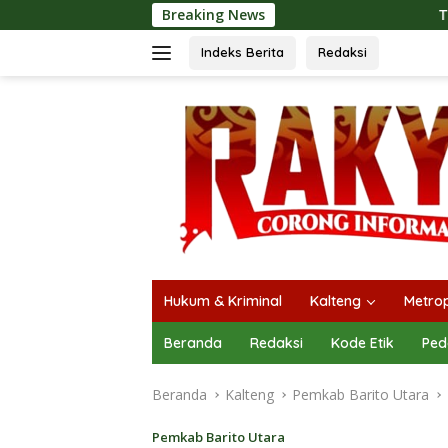
Langsung
Breaking News
Tingkatkan Kualitas Pel
ke
konten
Indeks Berita
Redaksi
Hukum & Kriminal
Kalteng
Metrop
Beranda
Redaksi
Kode Etik
Ped
Beranda
Kalteng
Pemkab Barito Utara
Pemkab Barito Utara