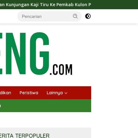
 Ke Pemkab Kulon Progo
Langsungkan Kaji Tiru, Bupat
dikan
Peristiwa
Lainnya
a
ERITA TERPOPULER