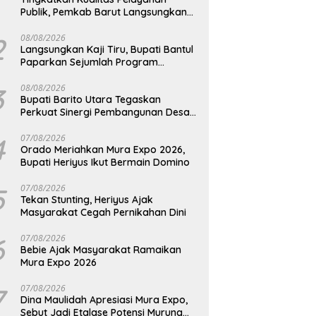
Publik, Pemkab Barut Langsungkan
Kunjungan Kaji Tiru Ke Pemkab Kulon
Progo
2
08/08/2026
Langsungkan Kaji Tiru, Bupati Bantul
Paparkan Sejumlah Program
Unggulan Kepada Pemkab Barut
3
08/08/2026
Bupati Barito Utara Tegaskan
Perkuat Sinergi Pembangunan Desa
dan Kelurahan Serta Kesiapan
Hadapi Potensi Karhutla
4
07/08/2026
Orado Meriahkan Mura Expo 2026,
Bupati Heriyus Ikut Bermain Domino
5
07/08/2026
Tekan Stunting, Heriyus Ajak
Masyarakat Cegah Pernikahan Dini
6
07/08/2026
Bebie Ajak Masyarakat Ramaikan
Mura Expo 2026
7
07/08/2026
Dina Maulidah Apresiasi Mura Expo,
Sebut Jadi Etalase Potensi Murung