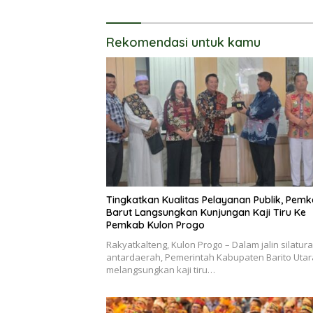
Ketahanan Pangan Lokal dan
LPG
Pelestarian Lingkungan
Rekomendasi untuk kamu
Tingkatkan Kualitas Pelayanan Publik, Pem
Barut Langsungkan Kunjungan Kaji Tiru Ke
Pemkab Kulon Progo
Rakyatkalteng, Kulon Progo – Dalam jalin silatur
antardaerah, Pemerintah Kabupaten Barito Utar
melangsungkan kaji tiru…