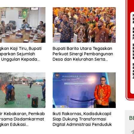
kan Kaji Tiru, Bupati
Bupati Barito Utara Tegaskan
aparkan Sejumlah
Perkuat Sinergi Pembangunan
 Unggulan Kepada
Desa dan Kelurahan Serta
Barut
Kesiapan Hadapi Potensi
Karhutla
sir Kebakaran, Pemkab
Ikuti Rakornas, Kadisdukcapil
B
ersama Disdamkarmat
Siap Dukung Transformasi
gkan Edukasi
Digital Administrasi Penduduk
1
aan Keselamatan Gas