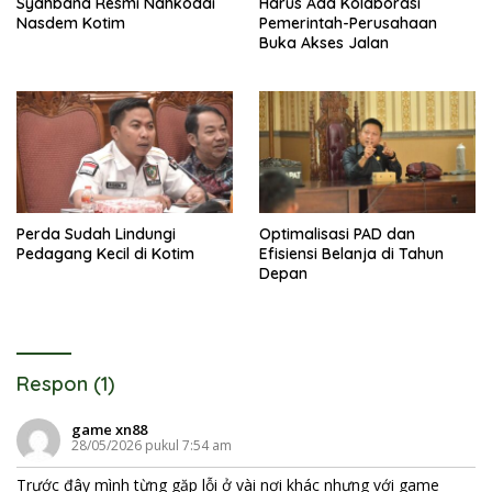
Syahbana Resmi Nahkodai
Harus Ada Kolaborasi
Nasdem Kotim
Pemerintah-Perusahaan
Buka Akses Jalan
Perda Sudah Lindungi
Optimalisasi PAD dan
Pedagang Kecil di Kotim
Efisiensi Belanja di Tahun
Depan
Respon (1)
game xn88
28/05/2026 pukul 7:54 am
Trước đây mình từng gặp lỗi ở vài nơi khác nhưng với
game