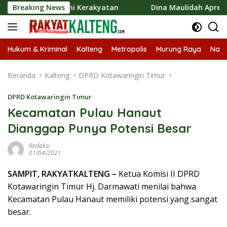
Langsung
Ekonomi Kerakyatan
Breaking News
Dina Maulidah Apresiasi Festival J
ke
konten
Hukum & Kriminal
Kalteng
Metropolis
Murung Raya
Nasi
Beranda
Kalteng
DPRD Kotawaringin Timur
DPRD Kotawaringin Timur
Kecamatan Pulau Hanaut
Dianggap Punya Potensi Besar
Redaksi
01/04/2021
SAMPIT, RAKYATKALTENG –
Ketua Komisi II DPRD
Kotawaringin Timur Hj. Darmawati menilai bahwa
Kecamatan Pulau Hanaut memiliki potensi yang sangat
besar.