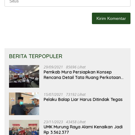
BERITA TERPOPULER
29/09/2021
85696 Lihat
Pemkab Mura Persiapkan Konsep
Rencana Detail Tata Ruang Perkotaan
Puruk Cahu
15/07/2021
73192 Lihat
Pelaku Balap Liar Harus Ditindak Tegas
23/11/2023
43458 Lihat
UMK Murung Raya Alami Kenaikan Jadi
Rp 3.562.377