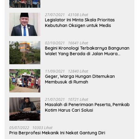
27/07/2021
43108 Lihat
Legislator Ini Minta Skala Prioritas
Kebutuhan Oksigen untuk Medis
02/10/2021
16641 Lihat
Begini Kronologi Terbakarnya Bangunan
Walet Yang Berada di Jalan Muara
Tuhup
11/09/2021
12840 Lihat
Geger, Warga Hungan Ditemukan
Membusuk di Rumah
21/07/2021
10721 Lihat
Masalah di Penerimaan Peserta, Pemkab
Kotim Harus Cari Solusi
05/07/2022
10303 Lihat
Pria Berprofesi Mekanik Ini Nekat Gantung Diri