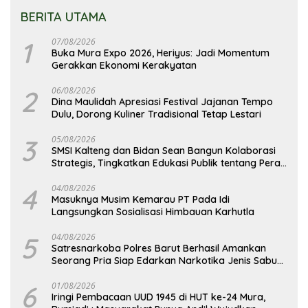
BERITA UTAMA
1
07/08/2026
Buka Mura Expo 2026, Heriyus: Jadi Momentum
Gerakkan Ekonomi Kerakyatan
2
06/08/2026
Dina Maulidah Apresiasi Festival Jajanan Tempo
Dulu, Dorong Kuliner Tradisional Tetap Lestari
3
05/08/2026
SMSI Kalteng dan Bidan Sean Bangun Kolaborasi
Strategis, Tingkatkan Edukasi Publik tentang Peran
DPD RI
4
04/08/2026
Masuknya Musim Kemarau PT Pada Idi
Langsungkan Sosialisasi Himbauan Karhutla
5
04/08/2026
Satresnarkoba Polres Barut Berhasil Amankan
Seorang Pria Siap Edarkan Narkotika Jenis Sabu
Seberat 5,05 Gram
6
01/08/2026
Iringi Pembacaan UUD 1945 di HUT ke-24 Mura,