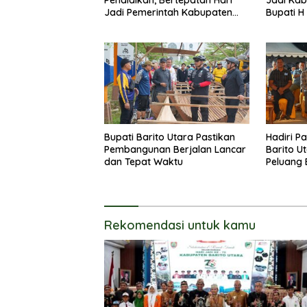
Jadi Pemerintah Kabupaten
Bupati H
Barito Utara Resmi Lounching
Masyarak
SIP Pintar
Membang
Bupati Barito Utara Pastikan
Hadiri P
Pembangunan Berjalan Lancar
Barito U
dan Tepat Waktu
Peluang 
Rekomendasi untuk kamu