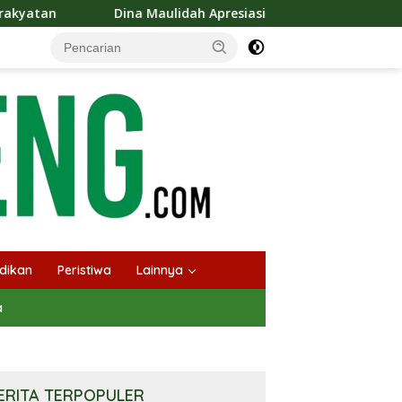
aulidah Apresiasi Festival Jajanan Tempo Dulu, Dorong Kuliner 
dikan
Peristiwa
Lainnya
a
ERITA TERPOPULER