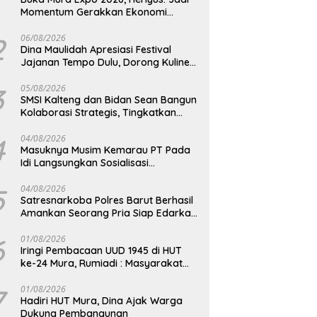
Momentum Gerakkan Ekonomi
Kerakyatan
2
06/08/2026
Dina Maulidah Apresiasi Festival
Jajanan Tempo Dulu, Dorong Kuliner
Tradisional Tetap Lestari
3
05/08/2026
SMSI Kalteng dan Bidan Sean Bangun
Kolaborasi Strategis, Tingkatkan
Edukasi Publik tentang Peran DPD RI
4
04/08/2026
Masuknya Musim Kemarau PT Pada
Idi Langsungkan Sosialisasi
Himbauan Karhutla
5
04/08/2026
Satresnarkoba Polres Barut Berhasil
Amankan Seorang Pria Siap Edarkan
Narkotika Jenis Sabu Seberat 5,05
Gram
6
01/08/2026
Iringi Pembacaan UUD 1945 di HUT
ke-24 Mura, Rumiadi : Masyarakat
Punya Andil Wujudkan Pembangunan
yang Lebih Besar
7
01/08/2026
Hadiri HUT Mura, Dina Ajak Warga
Dukung Pembangunan