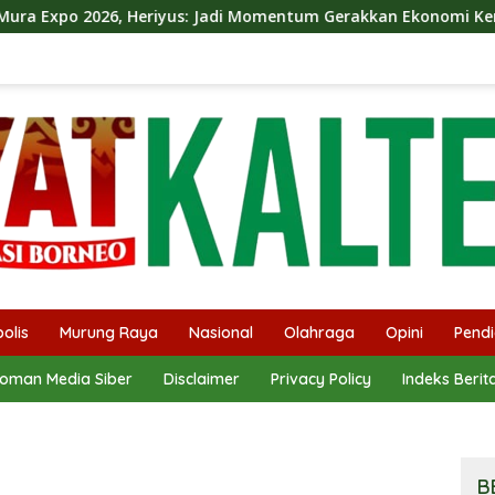
: Jadi Momentum Gerakkan Ekonomi Kerakyatan
Dina M
olis
Murung Raya
Nasional
Olahraga
Opini
Pendi
oman Media Siber
Disclaimer
Privacy Policy
Indeks Berit
B