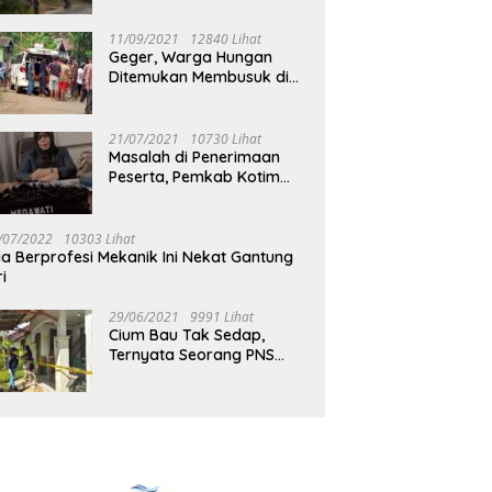
Jalan Muara Tuhup
11/09/2021
12840 Lihat
Geger, Warga Hungan
Ditemukan Membusuk di
Rumah
21/07/2021
10730 Lihat
Masalah di Penerimaan
Peserta, Pemkab Kotim
Harus Cari Solusi
/07/2022
10303 Lihat
ia Berprofesi Mekanik Ini Nekat Gantung
ri
29/06/2021
9991 Lihat
Cium Bau Tak Sedap,
Ternyata Seorang PNS
Aktif di Mura Tewas di
Rumah Kopel