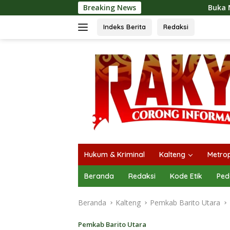
Langsung
Breaking News
Buka Mura Expo 2026, Heriyus
ke
konten
Indeks Berita
Redaksi
Hukum & Kriminal
Kalteng
Metrop
Beranda
Redaksi
Kode Etik
Ped
Beranda
Kalteng
Pemkab Barito Utara
Pemkab Barito Utara