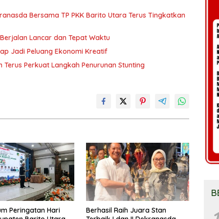
Dekranasda Bersama TP PKK Barito Utara Terus Tingkatkan
 Berjalan Lancar dan Tepat Waktu
rap Jadi Peluang Ekonomi Kreatif
n Terus Perkuat Langkah Penurunan Stunting
B
m Peringatan Hari
Berhasil Raih Juara Stan
1
upaten Barito Utara,
Terbaik I dan II Dekranasda