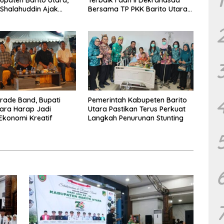
 Shalahuddin Ajak
Bersama TP PKK Barito Utara
at Perkuat Persatuan
Terus Tingkatkan Pembinaan
un Daerah
UMKM
arade Band, Bupati
Pemerintah Kabupeten Barito
tara Harap Jadi
Utara Pastikan Terus Perkuat
Ekonomi Kreatif
Langkah Penurunan Stunting