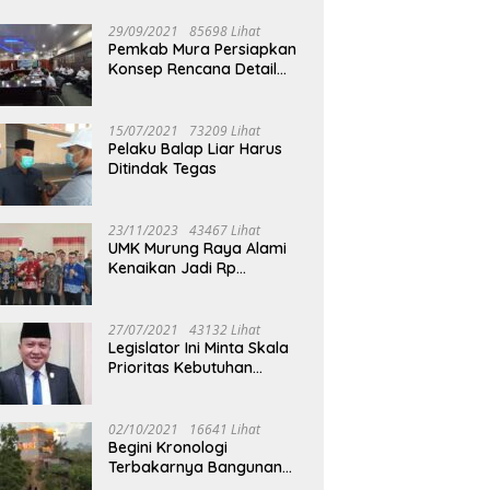
29/09/2021
85698 Lihat
Pemkab Mura Persiapkan
Konsep Rencana Detail
Tata Ruang Perkotaan
Puruk Cahu
15/07/2021
73209 Lihat
Pelaku Balap Liar Harus
Ditindak Tegas
23/11/2023
43467 Lihat
UMK Murung Raya Alami
Kenaikan Jadi Rp
3.562.377
27/07/2021
43132 Lihat
Legislator Ini Minta Skala
Prioritas Kebutuhan
Oksigen untuk Medis
02/10/2021
16641 Lihat
Begini Kronologi
Terbakarnya Bangunan
Walet Yang Berada di