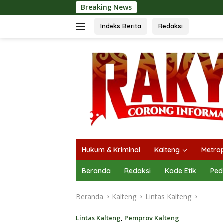
Langsung
Breaking News
Langsungka
ke
konten
Indeks Berita
Redaksi
Hukum & Kriminal
Kalteng
Metrop
Beranda
Redaksi
Kode Etik
Ped
Beranda
Kalteng
Lintas Kalteng
Lintas Kalteng
,
Pemprov Kalteng