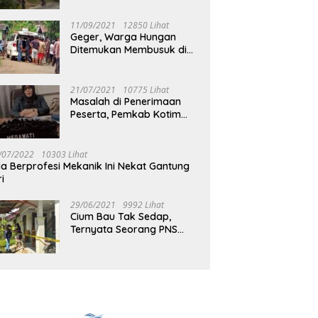
Jalan Muara Tuhup
11/09/2021
12850 Lihat
Geger, Warga Hungan
Ditemukan Membusuk di
Rumah
21/07/2021
10775 Lihat
Masalah di Penerimaan
Peserta, Pemkab Kotim
Harus Cari Solusi
/07/2022
10303 Lihat
ia Berprofesi Mekanik Ini Nekat Gantung
ri
29/06/2021
9992 Lihat
Cium Bau Tak Sedap,
Ternyata Seorang PNS
Aktif di Mura Tewas di
Rumah Kopel