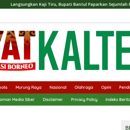
n Kaji Tiru, Bupati Bantul Paparkan Sejumlah Program Unggu
olis
Murung Raya
Nasional
Olahraga
Opini
Pendi
oman Media Siber
Disclaimer
Privacy Policy
Indeks Berit
B