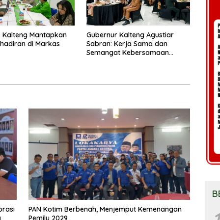
 Kalteng Mantapkan
Gubernur Kalteng Agustiar
Kehadiran di Markas
Sabran: Kerja Sama dan
Semangat Kebersamaan
Merupakan Keberhasilan
Pembangunan
B
orasi
PAN Kotim Berbenah, Menjemput Kemenangan
1
g
Pemilu 2029