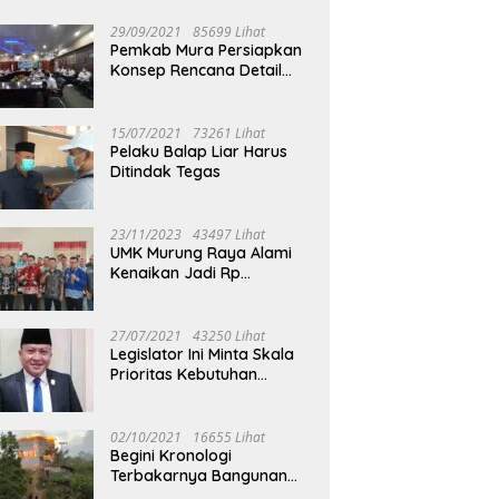
29/09/2021
85699 Lihat
Pemkab Mura Persiapkan
Konsep Rencana Detail
Tata Ruang Perkotaan
Puruk Cahu
15/07/2021
73261 Lihat
Pelaku Balap Liar Harus
Ditindak Tegas
23/11/2023
43497 Lihat
UMK Murung Raya Alami
Kenaikan Jadi Rp
3.562.377
27/07/2021
43250 Lihat
Legislator Ini Minta Skala
Prioritas Kebutuhan
Oksigen untuk Medis
02/10/2021
16655 Lihat
Begini Kronologi
Terbakarnya Bangunan
Walet Yang Berada di