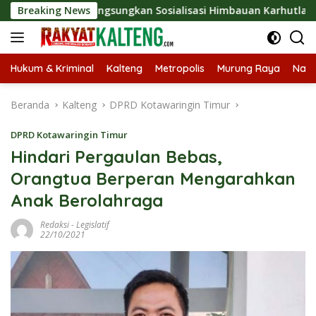
Langsung
i Langsungkan Sosialisasi Himbauan Karhutla
Breaking News
Satresn
ke
konten
Hukum & Kriminal
Kalteng
Metropolis
Murung Raya
Nasi
Beranda
Kalteng
DPRD Kotawaringin Timur
DPRD Kotawaringin Timur
Hindari Pergaulan Bebas,
Orangtua Berperan Mengarahkan
Anak Berolahraga
Redaksi
-
Legislatif
22/10/2021