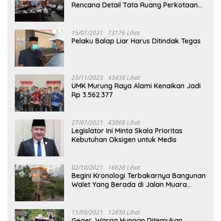
Rencana Detail Tata Ruang Perkotaan
Puruk Cahu
15/07/2021
73176 Lihat
Pelaku Balap Liar Harus Ditindak Tegas
23/11/2023
43439 Lihat
UMK Murung Raya Alami Kenaikan Jadi
Rp 3.562.377
27/07/2021
43068 Lihat
Legislator Ini Minta Skala Prioritas
Kebutuhan Oksigen untuk Medis
02/10/2021
16628 Lihat
Begini Kronologi Terbakarnya Bangunan
Walet Yang Berada di Jalan Muara
Tuhup
11/09/2021
12830 Lihat
Geger, Warga Hungan Ditemukan