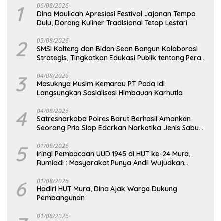
1
06/08/2026
Dina Maulidah Apresiasi Festival Jajanan Tempo
Dulu, Dorong Kuliner Tradisional Tetap Lestari
2
05/08/2026
SMSI Kalteng dan Bidan Sean Bangun Kolaborasi
Strategis, Tingkatkan Edukasi Publik tentang Peran
DPD RI
3
04/08/2026
Masuknya Musim Kemarau PT Pada Idi
Langsungkan Sosialisasi Himbauan Karhutla
4
04/08/2026
Satresnarkoba Polres Barut Berhasil Amankan
Seorang Pria Siap Edarkan Narkotika Jenis Sabu
Seberat 5,05 Gram
5
01/08/2026
Iringi Pembacaan UUD 1945 di HUT ke-24 Mura,
Rumiadi : Masyarakat Punya Andil Wujudkan
Pembangunan yang Lebih Besar
6
01/08/2026
Hadiri HUT Mura, Dina Ajak Warga Dukung
Pembangunan
01/08/2026