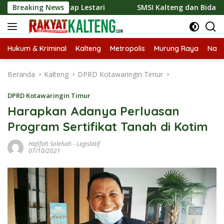
Langsung
 Tetap Lestari
Breaking News
SMSI Kalteng dan Bidan Sean Bangun Kol
ke
konten
Hukum & Kriminal
Kalteng
Metropolis
Murung Raya
Nasi
Beranda
Kalteng
DPRD Kotawaringin Timur
DPRD Kotawaringin Timur
Harapkan Adanya Perluasan
Program Sertifikat Tanah di Kotim
Hafifah Solehah
-
Legislatif
07/10/2021