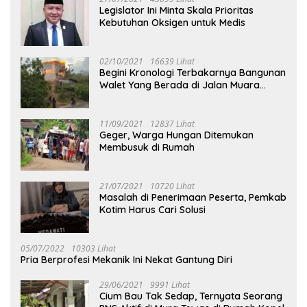
Legislator Ini Minta Skala Prioritas
Kebutuhan Oksigen untuk Medis
02/10/2021
16639 Lihat
Begini Kronologi Terbakarnya Bangunan
Walet Yang Berada di Jalan Muara
Tuhup
11/09/2021
12837 Lihat
Geger, Warga Hungan Ditemukan
Membusuk di Rumah
21/07/2021
10720 Lihat
Masalah di Penerimaan Peserta, Pemkab
Kotim Harus Cari Solusi
05/07/2022
10303 Lihat
Pria Berprofesi Mekanik Ini Nekat Gantung Diri
29/06/2021
9991 Lihat
Cium Bau Tak Sedap, Ternyata Seorang