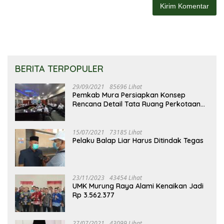
BERITA TERPOPULER
29/09/2021
85696 Lihat
Pemkab Mura Persiapkan Konsep
Rencana Detail Tata Ruang Perkotaan
Puruk Cahu
15/07/2021
73185 Lihat
Pelaku Balap Liar Harus Ditindak Tegas
23/11/2023
43454 Lihat
UMK Murung Raya Alami Kenaikan Jadi
Rp 3.562.377
27/07/2021
43099 Lihat