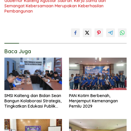
Gubernur Kalteng Agustiar Sabran: Kerja Sama dan
Semangat Kebersamaan Merupakan Keberhasilan
Pembangunan
Baca Juga
SMSI Kalteng dan Bidan Sean
PAN Kotim Berbenah,
Bangun Kolaborasi Strategis,
Menjemput Kemenangan
Tingkatkan Edukasi Publik
Pemilu 2029
tentang Peran DPD RI