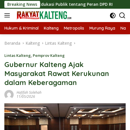
Langsung
atkan Edukasi Publik tentang Peran DPD RI
Breaking News
Masuknya Mu
ke
konten
Hukum & Kriminal
Kalteng
Metropolis
Murung Raya
Nasi
Beranda
Kalteng
Lintas Kalteng
Lintas Kalteng
,
Pemprov Kalteng
Gubernur Kalteng Ajak
Masyarakat Rawat Kerukunan
dalam Keberagaman
Hafifah Solehah
11/05/2026