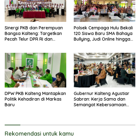
Sinergi PKB dan Perempuan
Polsek Cempaga Hulu Bekali
Bangsa Kalteng: Targetkan
120 Siswa Baru SMA Bahaya
Pecah Telur DPR RI dan
Bullying, Judi Online hingga
Kuasai Legislatif 2029
Narkoba
DPW PKB Kalteng Mantapkan
Gubernur Kalteng Agustiar
Politik Kehadiran di Markas
Sabran: Kerja Sama dan
Baru
Semangat Kebersamaan
Merupakan Keberhasilan
Pembangunan
Rekomendasi untuk kamu