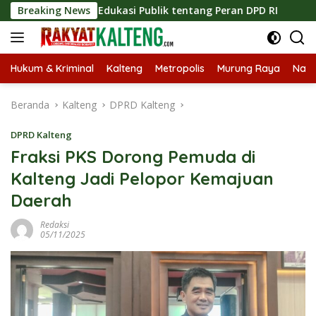
Langsung
atkan Edukasi Publik tentang Peran DPD RI
Breaking News
Masuknya M
ke
konten
Hukum & Kriminal
Kalteng
Metropolis
Murung Raya
Nasi
Beranda
Kalteng
DPRD Kalteng
DPRD Kalteng
Fraksi PKS Dorong Pemuda di
Kalteng Jadi Pelopor Kemajuan
Daerah
Redaksi
05/11/2025