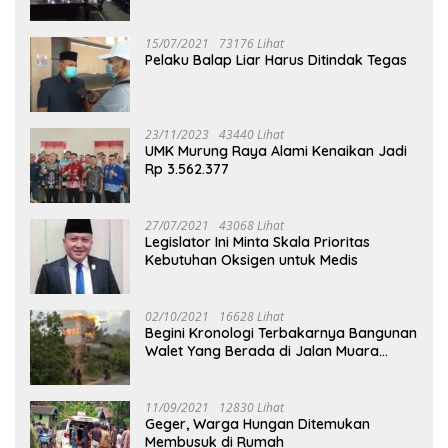
Puruk Cahu
15/07/2021
73176 Lihat
Pelaku Balap Liar Harus Ditindak Tegas
23/11/2023
43440 Lihat
UMK Murung Raya Alami Kenaikan Jadi
Rp 3.562.377
27/07/2021
43068 Lihat
Legislator Ini Minta Skala Prioritas
Kebutuhan Oksigen untuk Medis
02/10/2021
16628 Lihat
Begini Kronologi Terbakarnya Bangunan
Walet Yang Berada di Jalan Muara
Tuhup
11/09/2021
12830 Lihat
Geger, Warga Hungan Ditemukan
Membusuk di Rumah