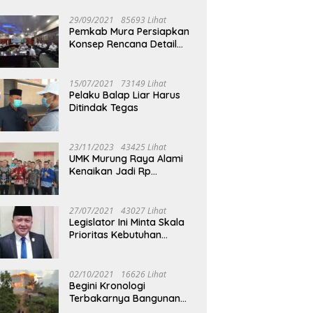
29/09/2021
85693 Lihat
Pemkab Mura Persiapkan
Konsep Rencana Detail
Tata Ruang Perkotaan
Puruk Cahu
15/07/2021
73149 Lihat
Pelaku Balap Liar Harus
Ditindak Tegas
23/11/2023
43425 Lihat
UMK Murung Raya Alami
Kenaikan Jadi Rp
3.562.377
27/07/2021
43027 Lihat
Legislator Ini Minta Skala
Prioritas Kebutuhan
Oksigen untuk Medis
02/10/2021
16626 Lihat
Begini Kronologi
Terbakarnya Bangunan
Walet Yang Berada di