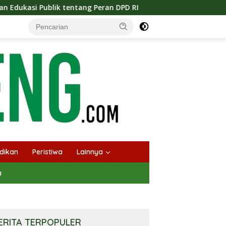
tang Peran DPD RI
Masuknya Musim Kemarau PT Pada Idi
dikan
Peristiwa
Lainnya
a
ERITA TERPOPULER