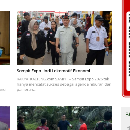
Sampit Expo Jadi Lokomotif Ekonomi
RAKYATKALTENG.com SAMPIT – Sampit Expo 2026 tak
hanya mencatat sukses sebagai agenda hiburan dan
Andi
pameran…
B
1