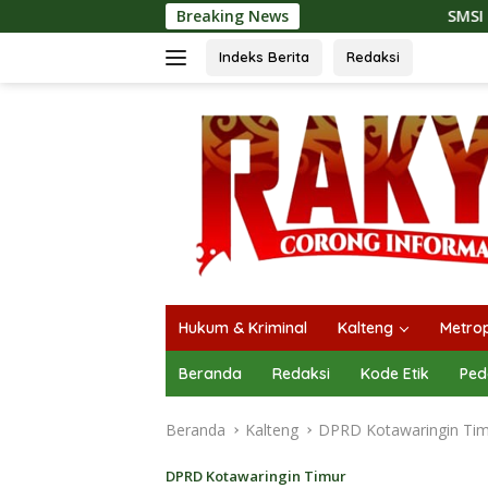
Langsung
Breaking News
SMSI Kalteng dan Bidan Sea
ke
konten
Indeks Berita
Redaksi
Hukum & Kriminal
Kalteng
Metrop
Beranda
Redaksi
Kode Etik
Ped
Beranda
Kalteng
DPRD Kotawaringin Ti
DPRD Kotawaringin Timur