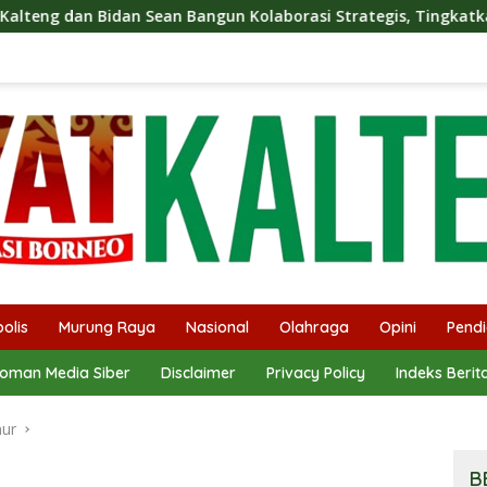
n Bangun Kolaborasi Strategis, Tingkatkan Edukasi Publik ten
olis
Murung Raya
Nasional
Olahraga
Opini
Pendi
oman Media Siber
Disclaimer
Privacy Policy
Indeks Berit
mur
B