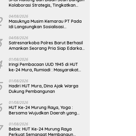
Kolaborasi Strategis, Tingkatkan
Edukasi Publik tentang Peran DPD RI
2
04/08/2026
Masuknya Musim Kemarau PT Pada
Idi Langsungkan Sosialisasi
Himbauan Karhutla
3
04/08/2026
Satresnarkoba Polres Barut Berhasil
Amankan Seorang Pria Siap Edarkan
Narkotika Jenis Sabu Seberat 5,05
Gram
4
01/08/2026
Iringi Pembacaan UUD 1945 di HUT
ke-24 Mura, Rumiadi : Masyarakat
Punya Andil Wujudkan Pembangunan
yang Lebih Besar
5
01/08/2026
Hadiri HUT Mura, Dina Ajak Warga
Dukung Pembangunan
6
01/08/2026
HUT Ke-24 Murung Raya, Yoga :
Bersama Wujudkan Daerah yang
Berdaya Saing
7
01/08/2026
Bebie: HUT Ke-24 Murung Raya
Perkuat Semangat Membangun