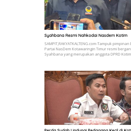
Syahbana Resmi Nahkodai Nasdem Kotim
SAMPIT,RAKYATKALTENG.com-Tampuk pimpinan
Partai NasDem Kotawaringin Timur resmi bergant
Syahbana yang merupakan anggota DPRD Koti
Perda Sudah Lindungi Pedagang Kecil di Ko