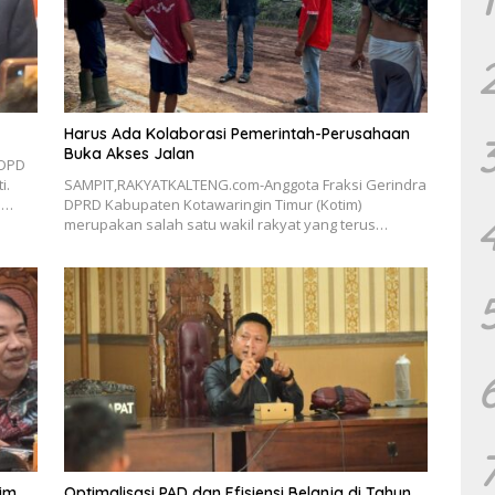
Harus Ada Kolaborasi Pemerintah-Perusahaan
Buka Akses Jalan
 DPD
i.
SAMPIT,RAKYATKALTENG.com-Anggota Fraksi Gerindra
m…
DPRD Kabupaten Kotawaringin Timur (Kotim)
merupakan salah satu wakil rakyat yang terus…
tim
Optimalisasi PAD dan Efisiensi Belanja di Tahun