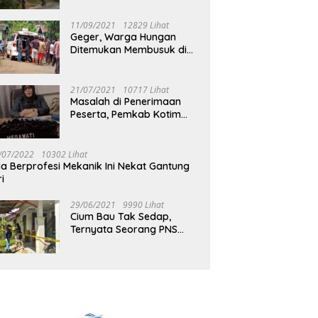
Jalan Muara Tuhup
11/09/2021
12829 Lihat
Geger, Warga Hungan
Ditemukan Membusuk di
Rumah
21/07/2021
10717 Lihat
Masalah di Penerimaan
Peserta, Pemkab Kotim
Harus Cari Solusi
/07/2022
10302 Lihat
ia Berprofesi Mekanik Ini Nekat Gantung
ri
29/06/2021
9990 Lihat
Cium Bau Tak Sedap,
Ternyata Seorang PNS
Aktif di Mura Tewas di
Rumah Kopel