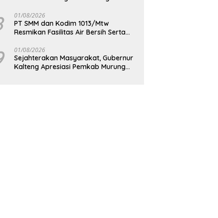
Berkelanjutan
8
01/08/2026
PT SMM dan Kodim 1013/Mtw
Resmikan Fasilitas Air Bersih Serta
Bagikan Paket Sembako Kepada
Masyarakat
9
01/08/2026
Sejahterakan Masyarakat, Gubernur
Kalteng Apresiasi Pemkab Murung
Raya