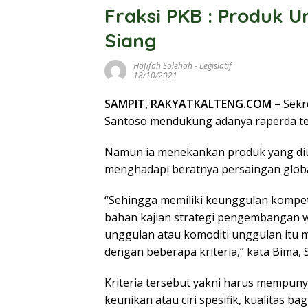
Fraksi PKB : Produk U
Siang
Hafifah Solehah
-
Legislatif
18/10/2021
SAMPIT, RAKYATKALTENG.COM –
Sekr
Santoso mendukung adanya raperda te
Namun ia menekankan produk yang diu
menghadapi beratnya persaingan globa
“Sehingga memiliki keunggulan kompet
bahan kajian strategi pengembangan w
unggulan atau komoditi unggulan itu 
dengan beberapa kriteria,” kata Bima, 
Kriteria tersebut yakni harus mempunya
keunikan atau ciri spesifik, kualitas b