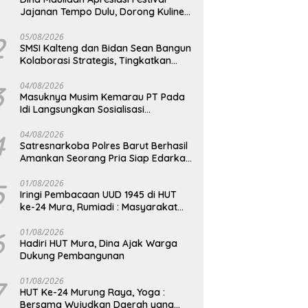
Jajanan Tempo Dulu, Dorong Kuliner
Tradisional Tetap Lestari
2
05/08/2026
SMSI Kalteng dan Bidan Sean Bangun
Kolaborasi Strategis, Tingkatkan
Edukasi Publik tentang Peran DPD RI
3
04/08/2026
Masuknya Musim Kemarau PT Pada
Idi Langsungkan Sosialisasi
Himbauan Karhutla
4
04/08/2026
Satresnarkoba Polres Barut Berhasil
Amankan Seorang Pria Siap Edarkan
Narkotika Jenis Sabu Seberat 5,05
Gram
5
01/08/2026
Iringi Pembacaan UUD 1945 di HUT
ke-24 Mura, Rumiadi : Masyarakat
Punya Andil Wujudkan Pembangunan
yang Lebih Besar
6
01/08/2026
Hadiri HUT Mura, Dina Ajak Warga
Dukung Pembangunan
7
01/08/2026
HUT Ke-24 Murung Raya, Yoga :
Bersama Wujudkan Daerah yang