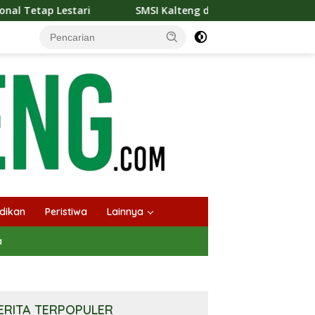
SI Kalteng dan Bidan Sean Bangun Kolaborasi Strategis, Tingk
dikan
Peristiwa
Lainnya
a
ERITA TERPOPULER