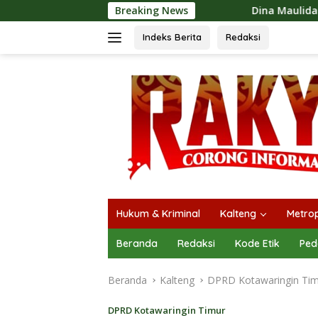
Langsung
Dina Maulidah Apresiasi Festival Jajanan T
Breaking News
ke
konten
Indeks Berita
Redaksi
Hukum & Kriminal
Kalteng
Metrop
Beranda
Redaksi
Kode Etik
Ped
Beranda
Kalteng
DPRD Kotawaringin Ti
DPRD Kotawaringin Timur