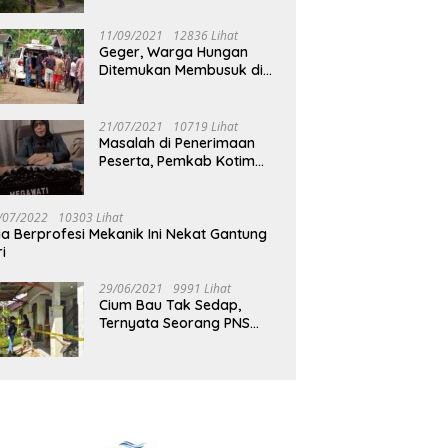
Jalan Muara Tuhup
11/09/2021
12836 Lihat
Geger, Warga Hungan
Ditemukan Membusuk di
Rumah
21/07/2021
10719 Lihat
Masalah di Penerimaan
Peserta, Pemkab Kotim
Harus Cari Solusi
/07/2022
10303 Lihat
ia Berprofesi Mekanik Ini Nekat Gantung
ri
29/06/2021
9991 Lihat
Cium Bau Tak Sedap,
Ternyata Seorang PNS
Aktif di Mura Tewas di
Rumah Kopel