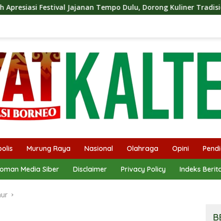
empo Dulu, Dorong Kuliner Tradisional Tetap Lestari
SM
olis
Murung Raya
Nasional
Olahraga
Opini
Pendi
oman Media Siber
Disclaimer
Privacy Policy
Indeks Berit
mur
B