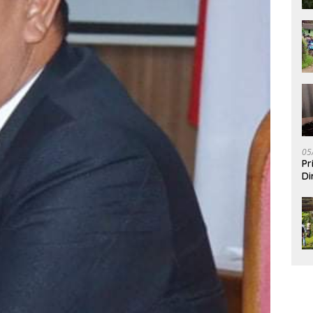
05
Pr
Di