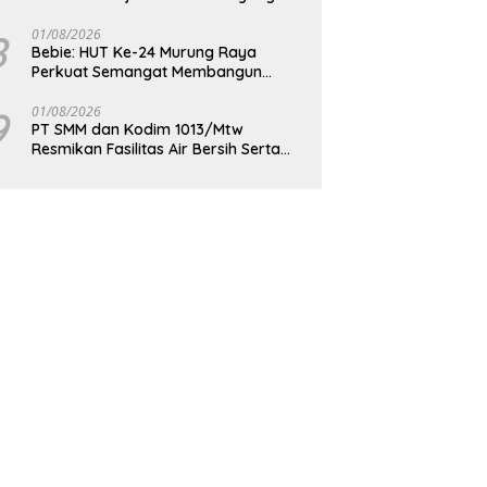
Berdaya Saing
8
01/08/2026
Bebie: HUT Ke-24 Murung Raya
Perkuat Semangat Membangun
Berkelanjutan
9
01/08/2026
PT SMM dan Kodim 1013/Mtw
Resmikan Fasilitas Air Bersih Serta
Bagikan Paket Sembako Kepada
Masyarakat