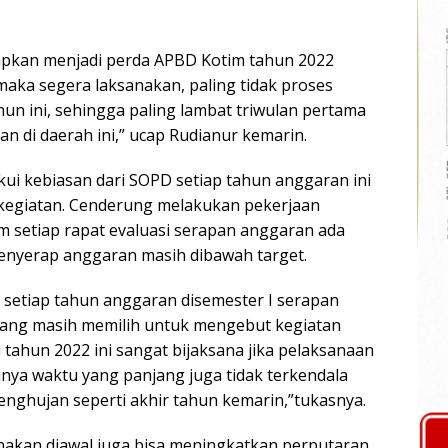
tapkan menjadi perda APBD Kotim tahun 2022
maka segera laksanakan, paling tidak proses
hun ini, sehingga paling lambat triwulan pertama
n di daerah ini,” ucap Rudianur kemarin.
kui kebiasan dari SOPD setiap tahun anggaran ini
kegiatan. Cenderung melakukan pekerjaan
m setiap rapat evaluasi serapan anggaran ada
nyerap anggaran masih dibawah target.
ir setiap tahun anggaran disemester I serapan
ang masih memilih untuk mengebut kegiatan
 tahun 2022 ini sangat bijaksana jika pelaksanaan
unya waktu yang panjang juga tidak terkendala
enghujan seperti akhir tahun kemarin,”tukasnya.
akan diawal juga bisa meningkatkan perputaran