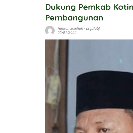
Dukung Pemkab Kotim
Pembangunan
Hafifah Solehah
-
Legislatif
05/01/2022