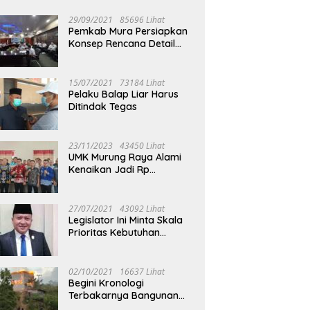
29/09/2021
85696 Lihat
Pemkab Mura Persiapkan
Konsep Rencana Detail
Tata Ruang Perkotaan
Puruk Cahu
15/07/2021
73184 Lihat
Pelaku Balap Liar Harus
Ditindak Tegas
23/11/2023
43450 Lihat
UMK Murung Raya Alami
Kenaikan Jadi Rp
3.562.377
27/07/2021
43092 Lihat
Legislator Ini Minta Skala
Prioritas Kebutuhan
Oksigen untuk Medis
02/10/2021
16637 Lihat
Begini Kronologi
Terbakarnya Bangunan
Walet Yang Berada di