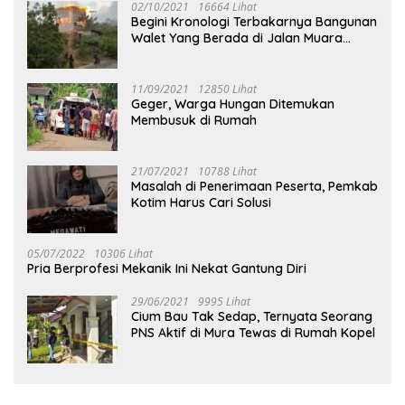
02/10/2021
16664 Lihat
Begini Kronologi Terbakarnya Bangunan
Walet Yang Berada di Jalan Muara
Tuhup
11/09/2021
12850 Lihat
Geger, Warga Hungan Ditemukan
Membusuk di Rumah
21/07/2021
10788 Lihat
Masalah di Penerimaan Peserta, Pemkab
Kotim Harus Cari Solusi
05/07/2022
10306 Lihat
Pria Berprofesi Mekanik Ini Nekat Gantung Diri
29/06/2021
9995 Lihat
Cium Bau Tak Sedap, Ternyata Seorang
PNS Aktif di Mura Tewas di Rumah Kopel