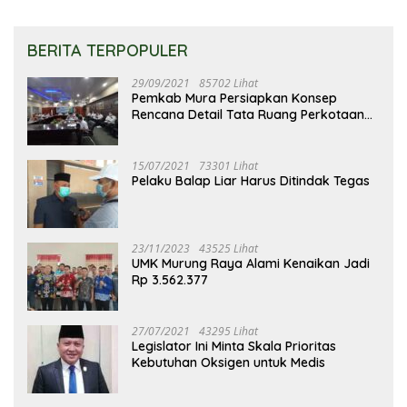
BERITA TERPOPULER
29/09/2021
85702 Lihat
Pemkab Mura Persiapkan Konsep
Rencana Detail Tata Ruang Perkotaan
Puruk Cahu
15/07/2021
73301 Lihat
Pelaku Balap Liar Harus Ditindak Tegas
23/11/2023
43525 Lihat
UMK Murung Raya Alami Kenaikan Jadi
Rp 3.562.377
27/07/2021
43295 Lihat
Legislator Ini Minta Skala Prioritas
Kebutuhan Oksigen untuk Medis