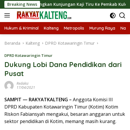
Langsung
 Langsungkan Kunjungan Kaji Tiru Ke Pemkab Kulon Progo
Breaking News
ke
konten
Hukum & Kriminal
Kalteng
Metropolis
Murung Raya
Nasi
Beranda
Kalteng
DPRD Kotawaringin Timur
DPRD Kotawaringin Timur
Dukung Lobi Dana Pendidikan dari
Pusat
Redaksi
17/04/2021
SAMPIT — RAKYATKALTENG –
Anggota Komisi III
DPRD Kabupaten Kotawaringin Timur (Kotim) Kotim
Riskon Fabiansyah mengakui, besaran anggaran untuk
sektor pendidikan di Kotim, memang masih kurang.