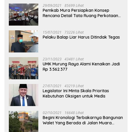
29/09/2021
85699 Lihat
Pemkab Mura Persiapkan Konsep
Rencana Detail Tata Ruang Perkotaan
Puruk Cahu
15/07/2021
73226 Lihat
Pelaku Balap Liar Harus Ditindak Tegas
23/11/2023
43481 Lihat
UMK Murung Raya Alami Kenaikan Jadi
Rp 3.562.377
27/07/2021
43219 Lihat
Legislator Ini Minta Skala Prioritas
Kebutuhan Oksigen untuk Medis
02/10/2021
16648 Lihat
Begini Kronologi Terbakarnya Bangunan
Walet Yang Berada di Jalan Muara
Tuhup