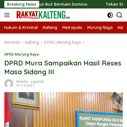
Langsung
pati Heriyus Ikut Bermain Domino
Breaking News
Tekan Stunting, He
ke
konten
Hukum & Kriminal
Kalteng
Metropolis
Murung Raya
Nasi
Beranda
Kalteng
DPRD Murung Raya
DPRD Murung Raya
DPRD Mura Sampaikan Hasil Reses
Masa Sidang III
Redaksi
-
Legislatif
01/11/2021