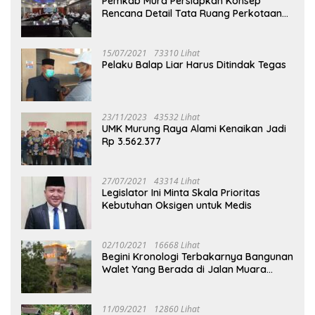
Pemkab Mura Persiapkan Konsep
Rencana Detail Tata Ruang Perkotaan
Puruk Cahu
15/07/2021
73310 Lihat
Pelaku Balap Liar Harus Ditindak Tegas
23/11/2023
43532 Lihat
UMK Murung Raya Alami Kenaikan Jadi
Rp 3.562.377
27/07/2021
43314 Lihat
Legislator Ini Minta Skala Prioritas
Kebutuhan Oksigen untuk Medis
02/10/2021
16668 Lihat
Begini Kronologi Terbakarnya Bangunan
Walet Yang Berada di Jalan Muara
Tuhup
11/09/2021
12860 Lihat