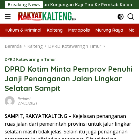
Langsung
ngsungkan Kunjungan Kaji Tiru Ke Pemkab Kulon Progo
Breaking News
ke
konten
Hukum & Kriminal
Kalteng
Metropolis
Murung Raya
Nasi
Beranda
Kalteng
DPRD Kotawaringin Timur
DPRD Kotawaringin Timur
DPRD Kotim Minta Pemprov Penuhi
Janji Penanganan Jalan Lingkar
Selatan Sampit
Redaksi
27/05/2021
SAMPIT, RAKYATKALTENG –
Kejelasan penanganan
ruas jalan dari pemerintah provinsi untuk jalur lingkar
selatan masih tidak jelas. Selain itu juga penanganan