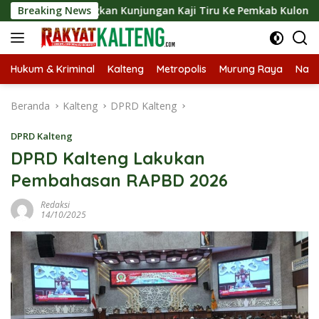
Langsung
ngsungkan Kunjungan Kaji Tiru Ke Pemkab Kulon Progo
Breaking News
ke
konten
Hukum & Kriminal
Kalteng
Metropolis
Murung Raya
Nasi
Beranda
Kalteng
DPRD Kalteng
DPRD Kalteng
DPRD Kalteng Lakukan
Pembahasan RAPBD 2026
Redaksi
14/10/2025