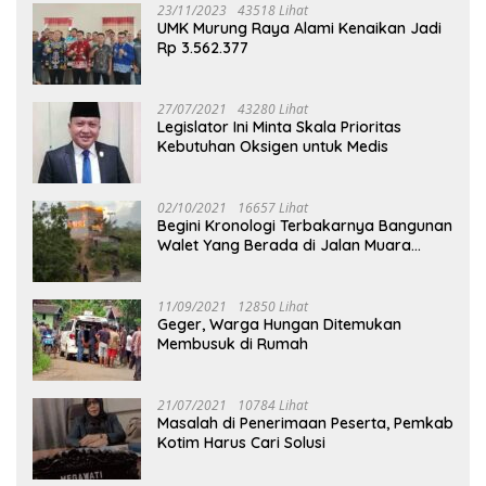
23/11/2023
43518 Lihat
UMK Murung Raya Alami Kenaikan Jadi
Rp 3.562.377
27/07/2021
43280 Lihat
Legislator Ini Minta Skala Prioritas
Kebutuhan Oksigen untuk Medis
02/10/2021
16657 Lihat
Begini Kronologi Terbakarnya Bangunan
Walet Yang Berada di Jalan Muara
Tuhup
11/09/2021
12850 Lihat
Geger, Warga Hungan Ditemukan
Membusuk di Rumah
21/07/2021
10784 Lihat
Masalah di Penerimaan Peserta, Pemkab
Kotim Harus Cari Solusi