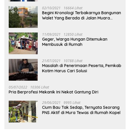
02/10/2021
16664 Lihat
Begini Kronologi Terbakarnya Bangunan
Walet Yang Berada di Jalan Muara
Tuhup
11/09/2021
12850 Lihat
Geger, Warga Hungan Ditemukan
Membusuk di Rumah
21/07/2021
10788 Lihat
Masalah di Penerimaan Peserta, Pemkab
Kotim Harus Cari Solusi
05/07/2022
10306 Lihat
Pria Berprofesi Mekanik Ini Nekat Gantung Diri
29/06/2021
9995 Lihat
Cium Bau Tak Sedap, Ternyata Seorang
PNS Aktif di Mura Tewas di Rumah Kopel