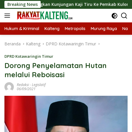
Langsung
angsungkan Kunjungan Kaji Tiru Ke Pemkab Kulon Progo
Breaking News
ke
konten
Hukum & Kriminal
Kalteng
Metropolis
Murung Raya
Nasi
Beranda
Kalteng
DPRD Kotawaringin Timur
DPRD Kotawaringin Timur
Dorong Penyelamatan Hutan
melalui Reboisasi
Redaksi
-
Legislatif
06/09/2021