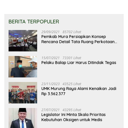
BERITA TERPOPULER
29/09/2021
85702 Lihat
Pemkab Mura Persiapkan Konsep
Rencana Detail Tata Ruang Perkotaan
Puruk Cahu
15/07/2021
73301 Lihat
Pelaku Balap Liar Harus Ditindak Tegas
23/11/2023
43525 Lihat
UMK Murung Raya Alami Kenaikan Jadi
Rp 3.562.377
27/07/2021
43295 Lihat
Legislator Ini Minta Skala Prioritas
Kebutuhan Oksigen untuk Medis