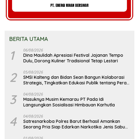
BERITA UTAMA
1
06/08/2026
Dina Maulidah Apresiasi Festival Jajanan Tempo
Dulu, Dorong Kuliner Tradisional Tetap Lestari
2
05/08/2026
SMSI Kalteng dan Bidan Sean Bangun Kolaborasi
Strategis, Tingkatkan Edukasi Publik tentang Peran
DPD RI
3
04/08/2026
Masuknya Musim Kemarau PT Pada Idi
Langsungkan Sosialisasi Himbauan Karhutla
4
04/08/2026
Satresnarkoba Polres Barut Berhasil Amankan
Seorang Pria Siap Edarkan Narkotika Jenis Sabu
Seberat 5,05 Gram
01/08/2026