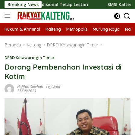
Langsung
r Tradisional Tetap Lestari
Breaking News
SMSI Kalteng dan Bidan Sea
ke
konten
Hukum & Kriminal
Kalteng
Metropolis
Murung Raya
Nasi
Beranda
Kalteng
DPRD Kotawaringin Timur
DPRD Kotawaringin Timur
Dorong Pembenahan Investasi di
Kotim
Hafifah Solehah
-
Legislatif
27/08/2021