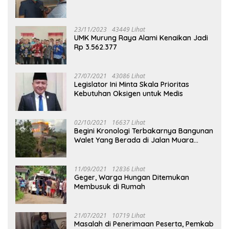
23/11/2023
43449 Lihat
UMK Murung Raya Alami Kenaikan Jadi
Rp 3.562.377
27/07/2021
43086 Lihat
Legislator Ini Minta Skala Prioritas
Kebutuhan Oksigen untuk Medis
02/10/2021
16637 Lihat
Begini Kronologi Terbakarnya Bangunan
Walet Yang Berada di Jalan Muara
Tuhup
11/09/2021
12836 Lihat
Geger, Warga Hungan Ditemukan
Membusuk di Rumah
21/07/2021
10719 Lihat
Masalah di Penerimaan Peserta, Pemkab