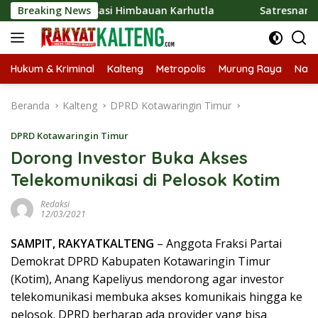
Langsung
osialisasi Himbauan Karhutla
Breaking News
Satresnarkoba Polres Ba
ke
konten
Hukum & Kriminal
Kalteng
Metropolis
Murung Raya
Nasi
Beranda
Kalteng
DPRD Kotawaringin Timur
DPRD Kotawaringin Timur
Dorong Investor Buka Akses
Telekomunikasi di Pelosok Kotim
Redaksi
12/03/2021
SAMPIT, RAKYATKALTENG
– Anggota Fraksi Partai
Demokrat DPRD Kabupaten Kotawaringin Timur
(Kotim), Anang Kapeliyus mendorong agar investor
telekomunikasi membuka akses komunikais hingga ke
pelosok. DPRD berharap ada provider yang bisa