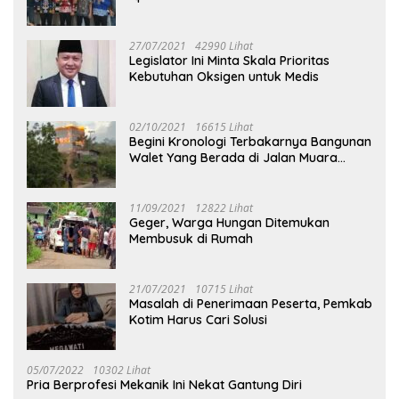
27/07/2021
42990 Lihat
Legislator Ini Minta Skala Prioritas
Kebutuhan Oksigen untuk Medis
02/10/2021
16615 Lihat
Begini Kronologi Terbakarnya Bangunan
Walet Yang Berada di Jalan Muara
Tuhup
11/09/2021
12822 Lihat
Geger, Warga Hungan Ditemukan
Membusuk di Rumah
21/07/2021
10715 Lihat
Masalah di Penerimaan Peserta, Pemkab
Kotim Harus Cari Solusi
05/07/2022
10302 Lihat
Pria Berprofesi Mekanik Ini Nekat Gantung Diri