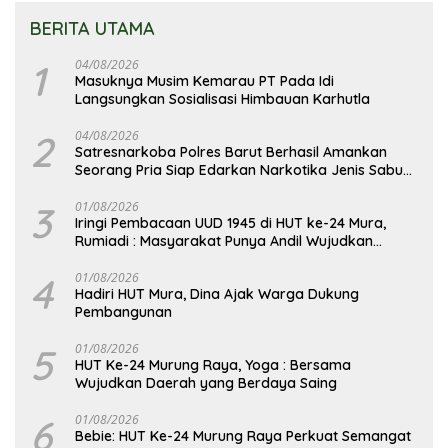
BERITA UTAMA
1
04/08/2026
Masuknya Musim Kemarau PT Pada Idi
Langsungkan Sosialisasi Himbauan Karhutla
2
04/08/2026
Satresnarkoba Polres Barut Berhasil Amankan
Seorang Pria Siap Edarkan Narkotika Jenis Sabu
Seberat 5,05 Gram
3
01/08/2026
Iringi Pembacaan UUD 1945 di HUT ke-24 Mura,
Rumiadi : Masyarakat Punya Andil Wujudkan
Pembangunan yang Lebih Besar
4
01/08/2026
Hadiri HUT Mura, Dina Ajak Warga Dukung
Pembangunan
5
01/08/2026
HUT Ke-24 Murung Raya, Yoga : Bersama
Wujudkan Daerah yang Berdaya Saing
6
01/08/2026
Bebie: HUT Ke-24 Murung Raya Perkuat Semangat