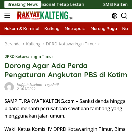
Langsung
r Tradisional Tetap Lestari
Breaking News
SMSI Kalteng dan Bidan Sea
ke
konten
Hukum & Kriminal
Kalteng
Metropolis
Murung Raya
Nasi
Beranda
Kalteng
DPRD Kotawaringin Timur
DPRD Kotawaringin Timur
Dorong Agar Ada Perda
Pengaturan Angkutan PBS di Kotim
Hafifah Solehah
-
Legislatif
21/03/2022
SAMPIT, RAKYATKALTENG.com –
Sanksi denda hingga
pidana menanti perusahaan sawit dan tambang yang
menggunakan jalan umum.
Wakil Ketua Komisi IV DPRD Kotawaringin Timur, Bima