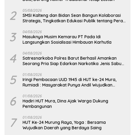
2
05/08/2026
SMSI Kalteng dan Bidan Sean Bangun Kolaborasi
Strategis, Tingkatkan Edukasi Publik tentang Peran
DPD RI
3
04/08/2026
Masuknya Musim Kemarau PT Pada Idi
Langsungkan Sosialisasi Himbauan Karhutla
4
04/08/2026
Satresnarkoba Polres Barut Berhasil Amankan
Seorang Pria Siap Edarkan Narkotika Jenis Sabu
Seberat 5,05 Gram
5
01/08/2026
Iringi Pembacaan UUD 1945 di HUT ke-24 Mura,
Rumiadi : Masyarakat Punya Andil Wujudkan
Pembangunan yang Lebih Besar
6
01/08/2026
Hadiri HUT Mura, Dina Ajak Warga Dukung
Pembangunan
7
01/08/2026
HUT Ke-24 Murung Raya, Yoga : Bersama
Wujudkan Daerah yang Berdaya Saing