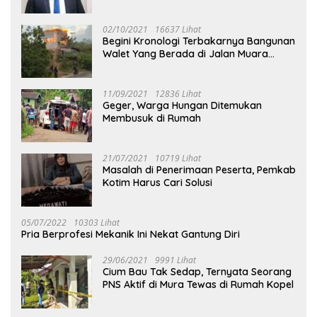
02/10/2021
16637 Lihat
Begini Kronologi Terbakarnya Bangunan
Walet Yang Berada di Jalan Muara
Tuhup
11/09/2021
12836 Lihat
Geger, Warga Hungan Ditemukan
Membusuk di Rumah
21/07/2021
10719 Lihat
Masalah di Penerimaan Peserta, Pemkab
Kotim Harus Cari Solusi
05/07/2022
10303 Lihat
Pria Berprofesi Mekanik Ini Nekat Gantung Diri
29/06/2021
9991 Lihat
Cium Bau Tak Sedap, Ternyata Seorang
PNS Aktif di Mura Tewas di Rumah Kopel