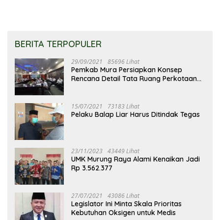
BERITA TERPOPULER
29/09/2021
85696 Lihat
Pemkab Mura Persiapkan Konsep
Rencana Detail Tata Ruang Perkotaan
Puruk Cahu
15/07/2021
73183 Lihat
Pelaku Balap Liar Harus Ditindak Tegas
23/11/2023
43449 Lihat
UMK Murung Raya Alami Kenaikan Jadi
Rp 3.562.377
27/07/2021
43086 Lihat
Legislator Ini Minta Skala Prioritas
Kebutuhan Oksigen untuk Medis