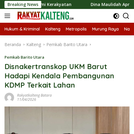
Langsung
 Ekonomi Kerakyatan
Breaking News
Dina Maulidah Apresiasi Festival 
ke
konten
Hukum & Kriminal
Kalteng
Metropolis
Murung Raya
Nasi
Beranda
Kalteng
Pemkab Barito Utara
Pemkab Barito Utara
Disnakertranskop UKM Barut
Hadapi Kendala Pembangunan
KDMP Terkait Lahan
Rakyatkalteng Batara
11/04/2026