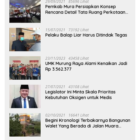
29/09/2021
85696 Lihat
Pemkab Mura Persiapkan Konsep
Rencana Detail Tata Ruang Perkotaan
Puruk Cahu
15/07/2021
73192 Lihat
Pelaku Balap Liar Harus Ditindak Tegas
23/11/2023
43458 Lihat
UMK Murung Raya Alami Kenaikan Jadi
Rp 3.562.377
27/07/2021
43108 Lihat
Legislator Ini Minta Skala Prioritas
Kebutuhan Oksigen untuk Medis
02/10/2021
16641 Lihat
Begini Kronologi Terbakarnya Bangunan
Walet Yang Berada di Jalan Muara
Tuhup