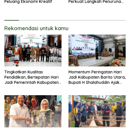
Peluang Ekonomi Kreatif
Perkuat Langkah Penurunan
Stunting
Rekomendasi untuk kamu
Tingkatkan Kualitas
Momentum Peringatan Hari
Pendidikan, Bertepatan Hari
Jadi Kabupaten Barito Utara,
Jadi Pemerintah Kabupaten
Bupati H Shalahuddin Ajak
Barito Utara Resmi
Masyarakat Perkuat
Lounching SIP Pintar
Persatuan Membangun
Daerah