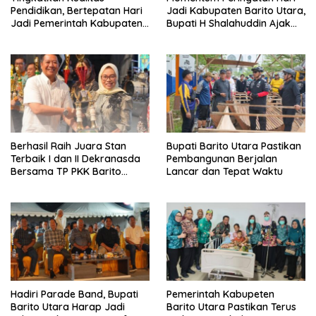
Pendidikan, Bertepatan Hari
Jadi Kabupaten Barito Utara,
Jadi Pemerintah Kabupaten
Bupati H Shalahuddin Ajak
Barito Utara Resmi
Masyarakat Perkuat
Lounching SIP Pintar
Persatuan Membangun
Daerah
Berhasil Raih Juara Stan
Bupati Barito Utara Pastikan
Terbaik I dan II Dekranasda
Pembangunan Berjalan
Bersama TP PKK Barito
Lancar dan Tepat Waktu
Utara Terus Tingkatkan
Pembinaan UMKM
Hadiri Parade Band, Bupati
Pemerintah Kabupeten
Barito Utara Harap Jadi
Barito Utara Pastikan Terus