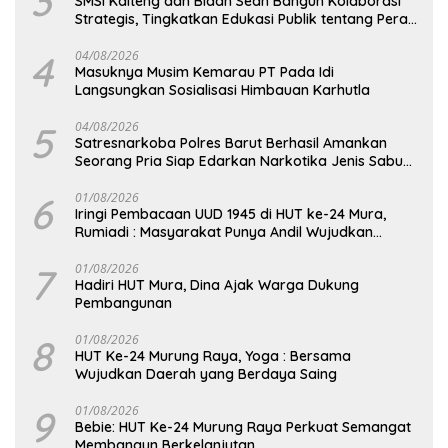
3
SMSI Kalteng dan Bidan Sean Bangun Kolaborasi
Strategis, Tingkatkan Edukasi Publik tentang Peran
DPD RI
4
04/08/2026
Masuknya Musim Kemarau PT Pada Idi
Langsungkan Sosialisasi Himbauan Karhutla
5
04/08/2026
Satresnarkoba Polres Barut Berhasil Amankan
Seorang Pria Siap Edarkan Narkotika Jenis Sabu
Seberat 5,05 Gram
6
01/08/2026
Iringi Pembacaan UUD 1945 di HUT ke-24 Mura,
Rumiadi : Masyarakat Punya Andil Wujudkan
Pembangunan yang Lebih Besar
7
01/08/2026
Hadiri HUT Mura, Dina Ajak Warga Dukung
Pembangunan
8
01/08/2026
HUT Ke-24 Murung Raya, Yoga : Bersama
Wujudkan Daerah yang Berdaya Saing
9
01/08/2026
Bebie: HUT Ke-24 Murung Raya Perkuat Semangat
Membangun Berkelanjutan