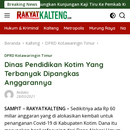
Langsung
t Langsungkan Kunjungan Kaji Tiru Ke Pemkab Kulon Progo
Breaking News
ke
konten
Hukum & Kriminal
Kalteng
Metropolis
Murung Raya
Nasi
Beranda
Kalteng
DPRD Kotawaringin Timur
DPRD Kotawaringin Timur
Dinas Pendidikan Kotim Yang
Terbanyak Dipangkas
Anggarannya
Redaksi
28/03/2021
SAMPIT – RAKYATKALTENG –
Sedikitnya ada Rp 60
miliar anggaran yang di alokasikan kembali untuk
penanganan Covid-19 di Kabupaten Kotim. Dana itu