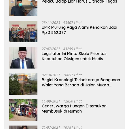
Pelaku Balap Liar Harus Ditindak Tegas
23/11/2023
43507 Lihat
UMK Murung Raya Alami Kenaikan Jadi
Rp 3.562.377
27/07/2021
43259 Lihat
Legislator Ini Minta Skala Prioritas
Kebutuhan Oksigen untuk Medis
02/10/2021
16657 Lihat
Begini Kronologi Terbakarnya Bangunan
Walet Yang Berada di Jalan Muara
Tuhup
11/09/2021
12850 Lihat
Geger, Warga Hungan Ditemukan
Membusuk di Rumah
21/07/2021
10781 Lihat