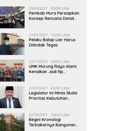
29/09/2021
85699 Lihat
Pemkab Mura Persiapkan
Konsep Rencana Detail
Tata Ruang Perkotaan
Puruk Cahu
15/07/2021
73260 Lihat
Pelaku Balap Liar Harus
Ditindak Tegas
23/11/2023
43495 Lihat
UMK Murung Raya Alami
Kenaikan Jadi Rp
3.562.377
27/07/2021
43247 Lihat
Legislator Ini Minta Skala
Prioritas Kebutuhan
Oksigen untuk Medis
02/10/2021
16654 Lihat
Begini Kronologi
Terbakarnya Bangunan
Walet Yang Berada di