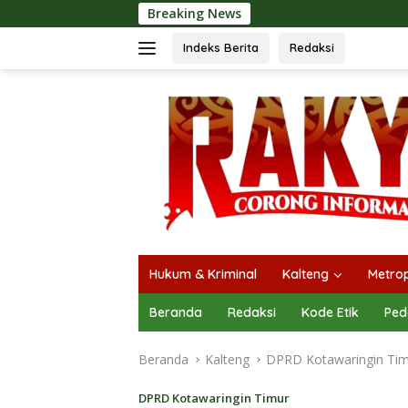
Langsung
Breaking News
Langsungkan Ka
ke
konten
Indeks Berita
Redaksi
Hukum & Kriminal
Kalteng
Metrop
Beranda
Redaksi
Kode Etik
Ped
Beranda
Kalteng
DPRD Kotawaringin Ti
DPRD Kotawaringin Timur