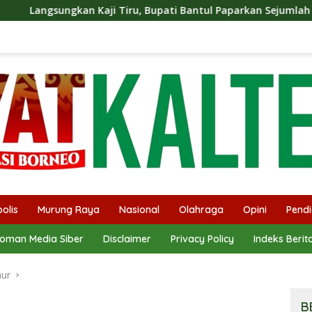
ji Tiru, Bupati Bantul Paparkan Sejumlah Program Unggulan 
olis
Murung Raya
Nasional
Olahraga
Opini
Pendi
oman Media Siber
Disclaimer
Privacy Policy
Indeks Berit
mur
B