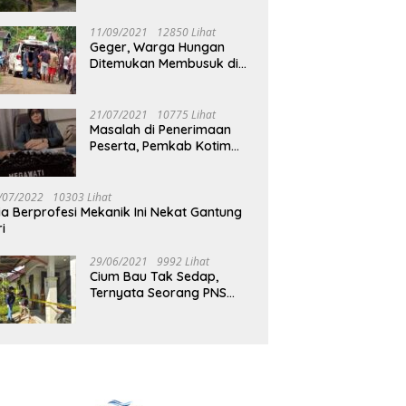
Jalan Muara Tuhup
11/09/2021
12850 Lihat
Geger, Warga Hungan
Ditemukan Membusuk di
Rumah
21/07/2021
10775 Lihat
Masalah di Penerimaan
Peserta, Pemkab Kotim
Harus Cari Solusi
/07/2022
10303 Lihat
ia Berprofesi Mekanik Ini Nekat Gantung
ri
29/06/2021
9992 Lihat
Cium Bau Tak Sedap,
Ternyata Seorang PNS
Aktif di Mura Tewas di
Rumah Kopel