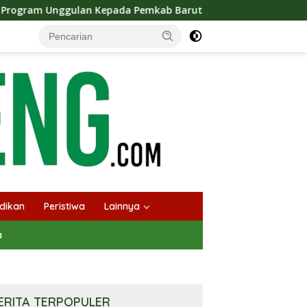
Kepada Pemkab Barut
Bupati Barito Utara Tegaskan Per
dikan
Peristiwa
Lainnya
a
ERITA TERPOPULER