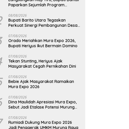
Paparkan Sejumlah Program
Unggulan Kepada Pemkab Barut
2
08/08/2026
Bupati Barito Utara Tegaskan
Perkuat Sinergi Pembangunan Desa
dan Kelurahan Serta Kesiapan
Hadapi Potensi Karhutla
3
07/08/2026
Orado Meriahkan Mura Expo 2026,
Bupati Heriyus Ikut Bermain Domino
4
07/08/2026
Tekan Stunting, Heriyus Ajak
Masyarakat Cegah Pernikahan Dini
5
07/08/2026
Bebie Ajak Masyarakat Ramaikan
Mura Expo 2026
6
07/08/2026
Dina Maulidah Apresiasi Mura Expo,
Sebut Jadi Etalase Potensi Murung
Raya
7
07/08/2026
Rumiadi Dukung Mura Expo 2026
Jadi Penggerak UMKM Murung Raya