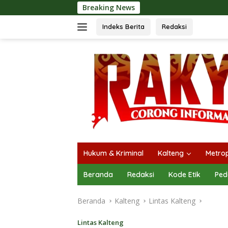
Langsung
Breaking News
Langsungkan Kaji
ke
konten
Indeks Berita
Redaksi
Hukum & Kriminal
Kalteng
Metrop
Beranda
Redaksi
Kode Etik
Ped
Beranda
Kalteng
Lintas Kalteng
Lintas Kalteng