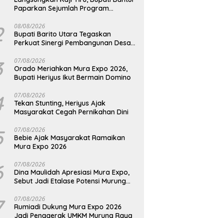
Paparkan Sejumlah Program
Unggulan Kepada Pemkab Barut
2
08/08/2026
Bupati Barito Utara Tegaskan
Perkuat Sinergi Pembangunan Desa
dan Kelurahan Serta Kesiapan
Hadapi Potensi Karhutla
3
07/08/2026
Orado Meriahkan Mura Expo 2026,
Bupati Heriyus Ikut Bermain Domino
4
07/08/2026
Tekan Stunting, Heriyus Ajak
Masyarakat Cegah Pernikahan Dini
5
07/08/2026
Bebie Ajak Masyarakat Ramaikan
Mura Expo 2026
6
07/08/2026
Dina Maulidah Apresiasi Mura Expo,
Sebut Jadi Etalase Potensi Murung
Raya
7
07/08/2026
Rumiadi Dukung Mura Expo 2026
Jadi Penggerak UMKM Murung Raya