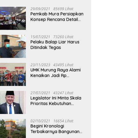
29/09/2021
85699 Lihat
Pemkab Mura Persiapkan
Konsep Rencana Detail
Tata Ruang Perkotaan
Puruk Cahu
15/07/2021
73260 Lihat
Pelaku Balap Liar Harus
Ditindak Tegas
23/11/2023
43495 Lihat
UMK Murung Raya Alami
Kenaikan Jadi Rp
3.562.377
27/07/2021
43247 Lihat
Legislator Ini Minta Skala
Prioritas Kebutuhan
Oksigen untuk Medis
02/10/2021
16654 Lihat
Begini Kronologi
Terbakarnya Bangunan
Walet Yang Berada di