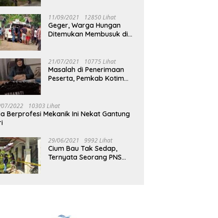
Jalan Muara Tuhup
11/09/2021
12850 Lihat
Geger, Warga Hungan
Ditemukan Membusuk di
Rumah
21/07/2021
10775 Lihat
Masalah di Penerimaan
Peserta, Pemkab Kotim
Harus Cari Solusi
/07/2022
10303 Lihat
ia Berprofesi Mekanik Ini Nekat Gantung
ri
29/06/2021
9992 Lihat
Cium Bau Tak Sedap,
Ternyata Seorang PNS
Aktif di Mura Tewas di
Rumah Kopel