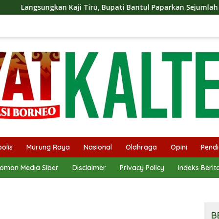
 Tiru, Bupati Bantul Paparkan Sejumlah Program Unggulan Ke
olis
Murung Raya
Nasional
Olahraga
Opini
Pendi
oman Media Siber
Disclaimer
Privacy Policy
Indeks Berit
B