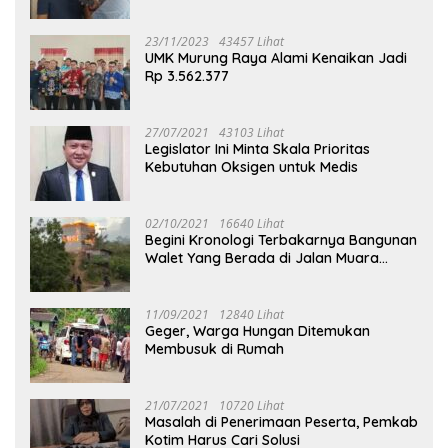
23/11/2023
43457 Lihat
UMK Murung Raya Alami Kenaikan Jadi
Rp 3.562.377
27/07/2021
43103 Lihat
Legislator Ini Minta Skala Prioritas
Kebutuhan Oksigen untuk Medis
02/10/2021
16640 Lihat
Begini Kronologi Terbakarnya Bangunan
Walet Yang Berada di Jalan Muara
Tuhup
11/09/2021
12840 Lihat
Geger, Warga Hungan Ditemukan
Membusuk di Rumah
21/07/2021
10720 Lihat
Masalah di Penerimaan Peserta, Pemkab
Kotim Harus Cari Solusi