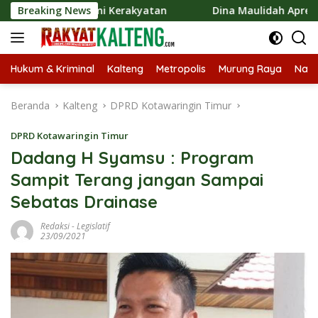
Langsung
Ekonomi Kerakyatan
Breaking News
Dina Maulidah Apresiasi Festival 
ke
konten
Hukum & Kriminal
Kalteng
Metropolis
Murung Raya
Nasi
Beranda
Kalteng
DPRD Kotawaringin Timur
DPRD Kotawaringin Timur
Dadang H Syamsu : Program
Sampit Terang jangan Sampai
Sebatas Drainase
Redaksi
-
Legislatif
23/09/2021