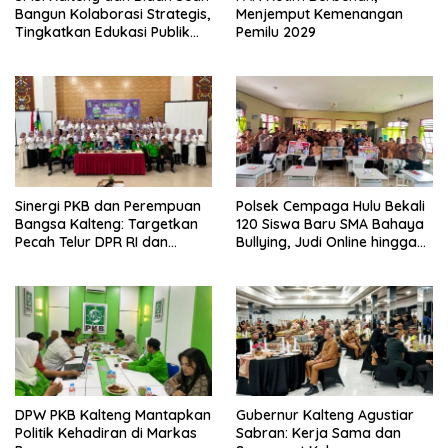
Bangun Kolaborasi Strategis,
Menjemput Kemenangan
Tingkatkan Edukasi Publik
Pemilu 2029
tentang Peran DPD RI
Sinergi PKB dan Perempuan
Polsek Cempaga Hulu Bekali
Bangsa Kalteng: Targetkan
120 Siswa Baru SMA Bahaya
Pecah Telur DPR RI dan
Bullying, Judi Online hingga
Kuasai Legislatif 2029
Narkoba
DPW PKB Kalteng Mantapkan
Gubernur Kalteng Agustiar
Politik Kehadiran di Markas
Sabran: Kerja Sama dan