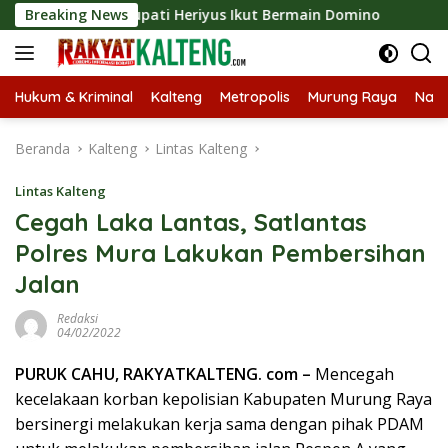
Langsung
o 2026, Bupati Heriyus Ikut Bermain Domino
Breaking News
Tekan St
ke
konten
Hukum & Kriminal
Kalteng
Metropolis
Murung Raya
Nasi
Beranda
Kalteng
Lintas Kalteng
Lintas Kalteng
Cegah Laka Lantas, Satlantas
Polres Mura Lakukan Pembersihan
Jalan
Redaksi
04/02/2022
PURUK CAHU, RAKYATKALTENG. com –
Mencegah
kecelakaan korban kepolisian Kabupaten Murung Raya
bersinergi melakukan kerja sama dengan pihak PDAM