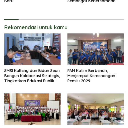
Baru
Semangat Kebersamaan
Merupakan Keberhasilan
Pembangunan
Rekomendasi untuk kamu
SMSI Kalteng dan Bidan Sean
PAN Kotim Berbenah,
Bangun Kolaborasi Strategis,
Menjemput Kemenangan
Tingkatkan Edukasi Publik
Pemilu 2029
tentang Peran DPD RI