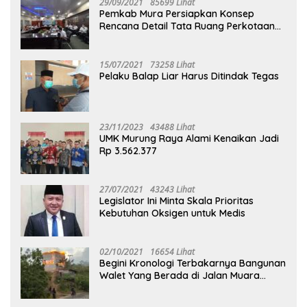
29/09/2021
85699 Lihat
Pemkab Mura Persiapkan Konsep
Rencana Detail Tata Ruang Perkotaan
Puruk Cahu
15/07/2021
73258 Lihat
Pelaku Balap Liar Harus Ditindak Tegas
23/11/2023
43488 Lihat
UMK Murung Raya Alami Kenaikan Jadi
Rp 3.562.377
27/07/2021
43243 Lihat
Legislator Ini Minta Skala Prioritas
Kebutuhan Oksigen untuk Medis
02/10/2021
16654 Lihat
Begini Kronologi Terbakarnya Bangunan
Walet Yang Berada di Jalan Muara
Tuhup