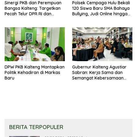
Sinergi PKB dan Perempuan
Polsek Cempaga Hulu Bekali
Bangsa Kalteng: Targetkan
120 Siswa Baru SMA Bahaya
Pecah Telur DPR RI dan
Bullying, Judi Online hingga
Kuasai Legislatif 2029
Narkoba
DPW PKB Kalteng Mantapkan
Gubernur Kalteng Agustiar
Politik Kehadiran di Markas
Sabran: Kerja Sama dan
Baru
Semangat Kebersamaan
Merupakan Keberhasilan
Pembangunan
BERITA TERPOPULER