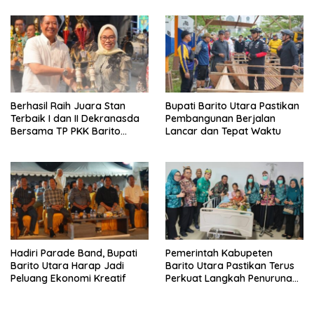
Lounching SIP Pintar
Persatuan Membangun
Daerah
Berhasil Raih Juara Stan
Bupati Barito Utara Pastikan
Terbaik I dan II Dekranasda
Pembangunan Berjalan
Bersama TP PKK Barito
Lancar dan Tepat Waktu
Utara Terus Tingkatkan
Pembinaan UMKM
Hadiri Parade Band, Bupati
Pemerintah Kabupeten
Barito Utara Harap Jadi
Barito Utara Pastikan Terus
Peluang Ekonomi Kreatif
Perkuat Langkah Penurunan
Stunting