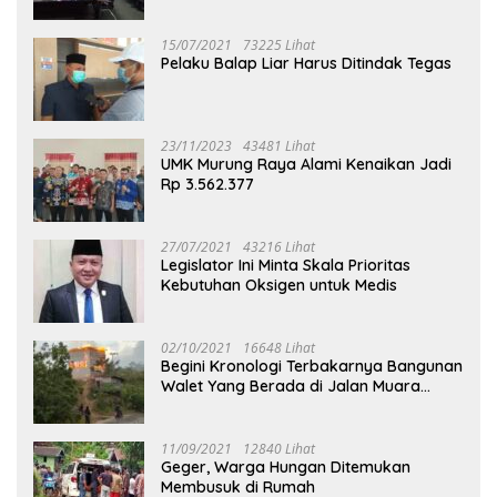
Puruk Cahu
15/07/2021
73225 Lihat
Pelaku Balap Liar Harus Ditindak Tegas
23/11/2023
43481 Lihat
UMK Murung Raya Alami Kenaikan Jadi
Rp 3.562.377
27/07/2021
43216 Lihat
Legislator Ini Minta Skala Prioritas
Kebutuhan Oksigen untuk Medis
02/10/2021
16648 Lihat
Begini Kronologi Terbakarnya Bangunan
Walet Yang Berada di Jalan Muara
Tuhup
11/09/2021
12840 Lihat
Geger, Warga Hungan Ditemukan
Membusuk di Rumah