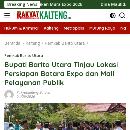
Langsung
kat Ramaikan Mura Expo 2026
Breaking News
Dina Maulidah Apresiasi
ke
konten
Hukum & Kriminal
Kalteng
Metropolis
Murung Raya
Nasi
Beranda
Kalteng
Pemkab Barito Utara
Pemkab Barito Utara
Bupati Barito Utara Tinjau Lokasi
Persiapan Batara Expo dan Mall
Pelayanan Publik
Rakyatkalteng Batara
04/06/2026