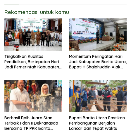
Rekomendasi untuk kamu
Tingkatkan Kualitas
Momentum Peringatan Hari
Pendidikan, Bertepatan Hari
Jadi Kabupaten Barito Utara,
Jadi Pemerintah Kabupaten
Bupati H Shalahuddin Ajak
Barito Utara Resmi
Masyarakat Perkuat
Lounching SIP Pintar
Persatuan Membangun
Daerah
Berhasil Raih Juara Stan
Bupati Barito Utara Pastikan
Terbaik I dan II Dekranasda
Pembangunan Berjalan
Bersama TP PKK Barito
Lancar dan Tepat Waktu