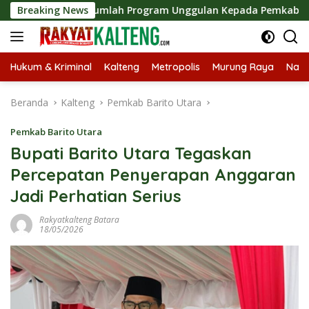
Langsung
parkan Sejumlah Program Unggulan Kepada Pemkab Barut
Breaking News
ke
konten
Hukum & Kriminal
Kalteng
Metropolis
Murung Raya
Nasi
Beranda
Kalteng
Pemkab Barito Utara
Pemkab Barito Utara
Bupati Barito Utara Tegaskan
Percepatan Penyerapan Anggaran
Jadi Perhatian Serius
Rakyatkalteng Batara
18/05/2026