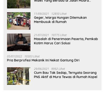
Walet Yang Berada di Jalan Muara
Tuhup
11/09/2021
12850 Lihat
Geger, Warga Hungan Ditemukan
Membusuk di Rumah
21/07/2021
10775 Lihat
Masalah di Penerimaan Peserta, Pemkab
Kotim Harus Cari Solusi
05/07/2022
10303 Lihat
Pria Berprofesi Mekanik Ini Nekat Gantung Diri
29/06/2021
9992 Lihat
Cium Bau Tak Sedap, Ternyata Seorang
PNS Aktif di Mura Tewas di Rumah Kopel