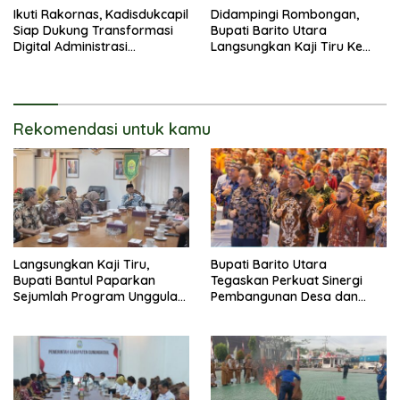
Ikuti Rakornas, Kadisdukcapil
Didampingi Rombongan,
Siap Dukung Transformasi
Bupati Barito Utara
Digital Administrasi
Langsungkan Kaji Tiru Ke
Penduduk
Pemda DIY Yogyakarta
Rekomendasi untuk kamu
Langsungkan Kaji Tiru,
Bupati Barito Utara
Bupati Bantul Paparkan
Tegaskan Perkuat Sinergi
Sejumlah Program Unggulan
Pembangunan Desa dan
Kepada Pemkab Barut
Kelurahan Serta Kesiapan
Hadapi Potensi Karhutla