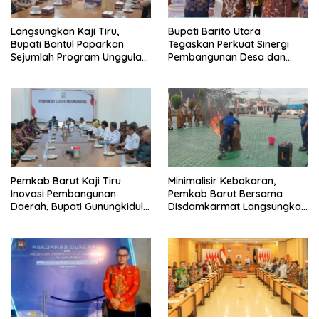
Langsungkan Kaji Tiru,
Bupati Barito Utara
Bupati Bantul Paparkan
Tegaskan Perkuat Sinergi
Sejumlah Program Unggulan
Pembangunan Desa dan
Kepada Pemkab Barut
Kelurahan Serta Kesiapan
Hadapi Potensi Karhutla
Pemkab Barut Kaji Tiru
Minimalisir Kebakaran,
Inovasi Pembangunan
Pemkab Barut Bersama
Daerah, Bupati Gunungkidul
Disdamkarmat Langsungkan
Paparkan Hal Utama Dalam
Edukasi Penggunaan
Dukung Ketahanan Pangan
Keselamatan Gas LPG
Lokal dan Pelestarian
Lingkungan