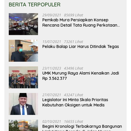
BERITA TERPOPULER
29/09/2021
85699 Lihat
Pemkab Mura Persiapkan Konsep
Rencana Detail Tata Ruang Perkotaan
Puruk Cahu
15/07/2021
73261 Lihat
Pelaku Balap Liar Harus Ditindak Tegas
23/11/2023
43496 Lihat
UMK Murung Raya Alami Kenaikan Jadi
Rp 3.562.377
27/07/2021
43247 Lihat
Legislator Ini Minta Skala Prioritas
Kebutuhan Oksigen untuk Medis
02/10/2021
16655 Lihat
Begini Kronologi Terbakarnya Bangunan