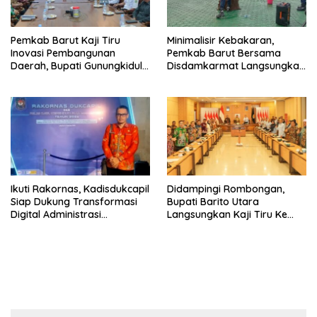
Pemkab Barut Kaji Tiru
Minimalisir Kebakaran,
Inovasi Pembangunan
Pemkab Barut Bersama
Daerah, Bupati Gunungkidul
Disdamkarmat Langsungkan
Paparkan Hal Utama Dalam
Edukasi Penggunaan
Dukung Ketahanan Pangan
Keselamatan Gas LPG
Lokal dan Pelestarian
Lingkungan
Ikuti Rakornas, Kadisdukcapil
Didampingi Rombongan,
Siap Dukung Transformasi
Bupati Barito Utara
Digital Administrasi
Langsungkan Kaji Tiru Ke
Penduduk
Pemda DIY Yogyakarta