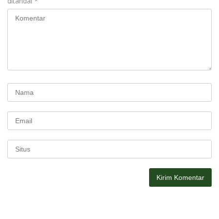
ditandai
*