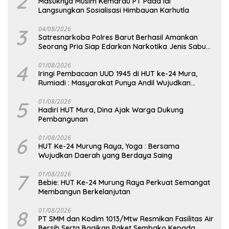
2
Masuknya Musim Kemarau PT Pada Idi
Langsungkan Sosialisasi Himbauan Karhutla
3
04/08/2026
Satresnarkoba Polres Barut Berhasil Amankan
Seorang Pria Siap Edarkan Narkotika Jenis Sabu
Seberat 5,05 Gram
4
01/08/2026
Iringi Pembacaan UUD 1945 di HUT ke-24 Mura,
Rumiadi : Masyarakat Punya Andil Wujudkan
Pembangunan yang Lebih Besar
5
01/08/2026
Hadiri HUT Mura, Dina Ajak Warga Dukung
Pembangunan
6
01/08/2026
HUT Ke-24 Murung Raya, Yoga : Bersama
Wujudkan Daerah yang Berdaya Saing
7
01/08/2026
Bebie: HUT Ke-24 Murung Raya Perkuat Semangat
Membangun Berkelanjutan
8
01/08/2026
PT SMM dan Kodim 1013/Mtw Resmikan Fasilitas Air
Bersih Serta Bagikan Paket Sembako Kepada