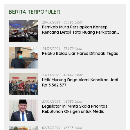
BERITA TERPOPULER
29/09/2021
85696 Lihat
Pemkab Mura Persiapkan Konsep
Rencana Detail Tata Ruang Perkotaan
Puruk Cahu
15/07/2021
73179 Lihat
Pelaku Balap Liar Harus Ditindak Tegas
23/11/2023
43447 Lihat
UMK Murung Raya Alami Kenaikan Jadi
Rp 3.562.377
27/07/2021
43085 Lihat
Legislator Ini Minta Skala Prioritas
Kebutuhan Oksigen untuk Medis
02/10/2021
16635 Lihat