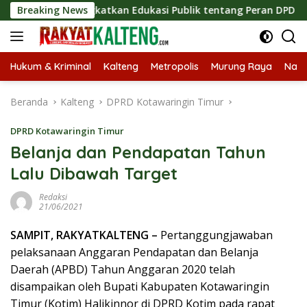
Langsung
s, Tingkatkan Edukasi Publik tentang Peran DPD RI
Breaking News
Mas
ke
konten
Hukum & Kriminal
Kalteng
Metropolis
Murung Raya
Nasi
Beranda
Kalteng
DPRD Kotawaringin Timur
DPRD Kotawaringin Timur
Belanja dan Pendapatan Tahun
Lalu Dibawah Target
Redaksi
21/06/2021
SAMPIT, RAKYATKALTENG –
Pertanggungjawaban
pelaksanaan Anggaran Pendapatan dan Belanja
Daerah (APBD) Tahun Anggaran 2020 telah
disampaikan oleh Bupati Kabupaten Kotawaringin
Timur (Kotim) Halikinnor di DPRD Kotim pada rapat