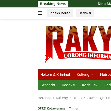
Langsung
Breaking News
Dina Maulidah Apresiasi Festi
ke
konten
Indeks Berita
Redaksi
Hukum & Kriminal
Kalteng
Metrop
Beranda
Redaksi
Kode Etik
Ped
Beranda
Kalteng
DPRD Kotawaringin Ti
DPRD Kotawaringin Timur