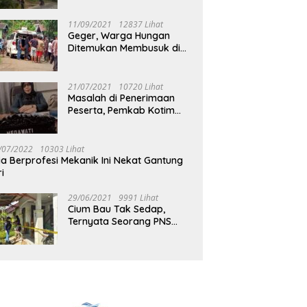
Jalan Muara Tuhup
11/09/2021
12837 Lihat
Geger, Warga Hungan
Ditemukan Membusuk di
Rumah
21/07/2021
10720 Lihat
Masalah di Penerimaan
Peserta, Pemkab Kotim
Harus Cari Solusi
/07/2022
10303 Lihat
ia Berprofesi Mekanik Ini Nekat Gantung
ri
29/06/2021
9991 Lihat
Cium Bau Tak Sedap,
Ternyata Seorang PNS
Aktif di Mura Tewas di
Rumah Kopel