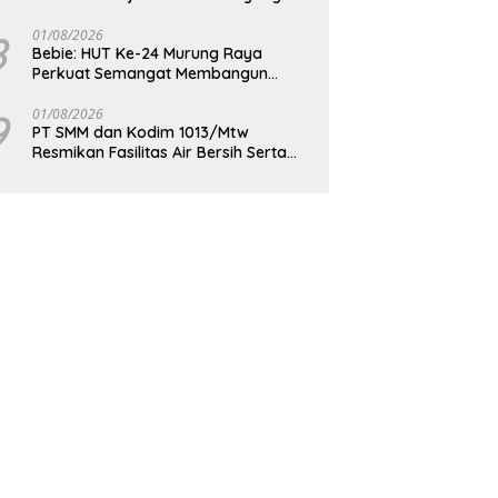
Berdaya Saing
8
01/08/2026
Bebie: HUT Ke-24 Murung Raya
Perkuat Semangat Membangun
Berkelanjutan
9
01/08/2026
PT SMM dan Kodim 1013/Mtw
Resmikan Fasilitas Air Bersih Serta
Bagikan Paket Sembako Kepada
Masyarakat