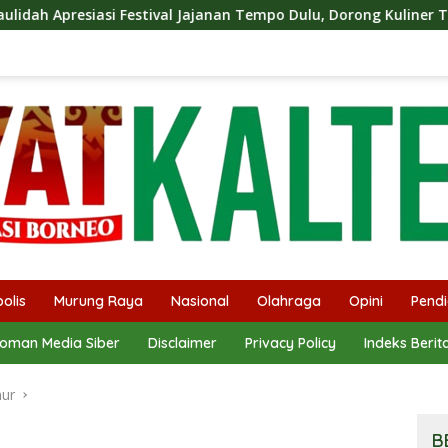
val Jajanan Tempo Dulu, Dorong Kuliner Tradisional Tetap Lesta
olis
Murung Raya
Nasional
Olahraga
Opini
Pendi
oman Media Siber
Disclaimer
Privacy Policy
Indeks Berit
mur
B