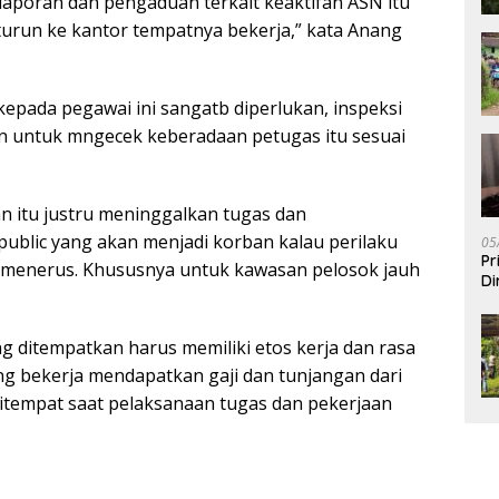
aporan dan pengaduan terkait keaktifan ASN itu
turun ke kantor tempatnya bekerja,” kata Anang
ada pegawai ini sangatb diperlukan, inspeksi
an untuk mngecek keberadaan petugas itu sesuai
n itu justru meninggalkan tugas dan
ublic yang akan menjadi korban kalau perilaku
05
Pr
us menerus. Khususnya untuk kawasan pelosok jauh
Di
 ditempatkan harus memiliki etos kerja dan rasa
g bekerja mendapatkan gaji dan tunjangan dari
itempat saat pelaksanaan tugas dan pekerjaan