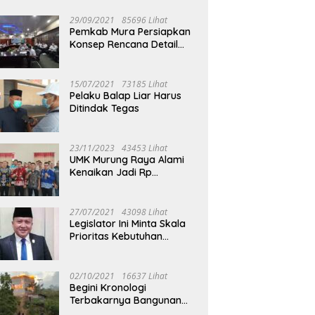
29/09/2021
85696 Lihat
Pemkab Mura Persiapkan
Konsep Rencana Detail
Tata Ruang Perkotaan
Puruk Cahu
15/07/2021
73185 Lihat
Pelaku Balap Liar Harus
Ditindak Tegas
23/11/2023
43453 Lihat
UMK Murung Raya Alami
Kenaikan Jadi Rp
3.562.377
27/07/2021
43098 Lihat
Legislator Ini Minta Skala
Prioritas Kebutuhan
Oksigen untuk Medis
02/10/2021
16637 Lihat
Begini Kronologi
Terbakarnya Bangunan
Walet Yang Berada di