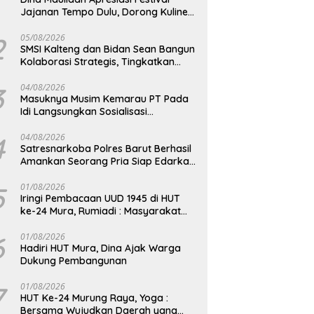
Jajanan Tempo Dulu, Dorong Kuliner
Tradisional Tetap Lestari
2
05/08/2026
SMSI Kalteng dan Bidan Sean Bangun
Kolaborasi Strategis, Tingkatkan
Edukasi Publik tentang Peran DPD RI
3
04/08/2026
Masuknya Musim Kemarau PT Pada
Idi Langsungkan Sosialisasi
Himbauan Karhutla
4
04/08/2026
Satresnarkoba Polres Barut Berhasil
Amankan Seorang Pria Siap Edarkan
Narkotika Jenis Sabu Seberat 5,05
Gram
5
01/08/2026
Iringi Pembacaan UUD 1945 di HUT
ke-24 Mura, Rumiadi : Masyarakat
Punya Andil Wujudkan Pembangunan
yang Lebih Besar
6
01/08/2026
Hadiri HUT Mura, Dina Ajak Warga
Dukung Pembangunan
7
01/08/2026
HUT Ke-24 Murung Raya, Yoga :
Bersama Wujudkan Daerah yang