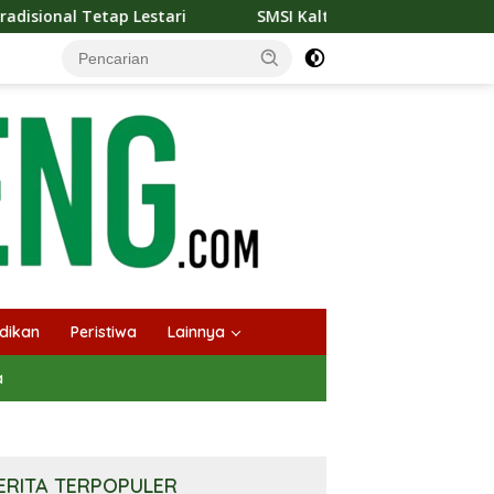
ri
SMSI Kalteng dan Bidan Sean Bangun Kolaborasi Stra
dikan
Peristiwa
Lainnya
a
ERITA TERPOPULER