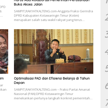
Harus Ada Kolaborasi Pemerintah-Perusahaan
Buka Akses Jalan
 DPD
i.
SAMPIT,RAKYATKALTENG.com-Anggota Fraksi Gerindra
m…
DPRD Kabupaten Kotawaringin Timur (Kotim)
merupakan salah satu wakil rakyat yang terus…
tim
Optimalisasi PAD dan Efisiensi Belanja di Tahun
Depan
ar
ikan
SAMPIT,RAKYATKALTENG.com – Fraksi Partai Amanat
Nasional (PAN) DPRD Kotawaringin Timur
menekankan perlunya langkah konkret pemerintah…