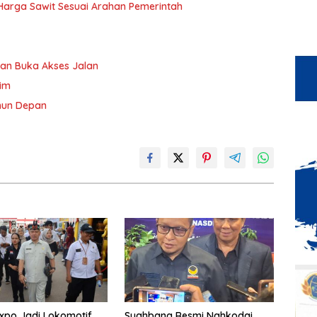
n Harga Sawit Sesuai Arahan Pemerintah
an Buka Akses Jalan
tim
ahun Depan
xpo Jadi Lokomotif
Syahbana Resmi Nahkodai