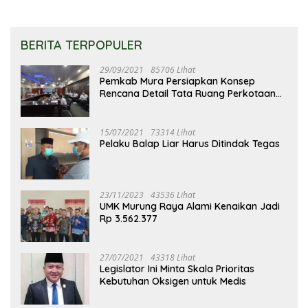
BERITA TERPOPULER
29/09/2021
85706 Lihat
Pemkab Mura Persiapkan Konsep
Rencana Detail Tata Ruang Perkotaan
Puruk Cahu
15/07/2021
73314 Lihat
Pelaku Balap Liar Harus Ditindak Tegas
23/11/2023
43536 Lihat
UMK Murung Raya Alami Kenaikan Jadi
Rp 3.562.377
27/07/2021
43318 Lihat
Legislator Ini Minta Skala Prioritas
Kebutuhan Oksigen untuk Medis