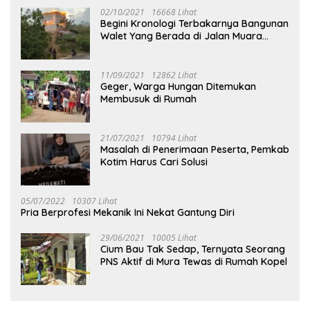
02/10/2021
16668 Lihat
Begini Kronologi Terbakarnya Bangunan
Walet Yang Berada di Jalan Muara
Tuhup
11/09/2021
12862 Lihat
Geger, Warga Hungan Ditemukan
Membusuk di Rumah
21/07/2021
10794 Lihat
Masalah di Penerimaan Peserta, Pemkab
Kotim Harus Cari Solusi
05/07/2022
10307 Lihat
Pria Berprofesi Mekanik Ini Nekat Gantung Diri
29/06/2021
10005 Lihat
Cium Bau Tak Sedap, Ternyata Seorang
PNS Aktif di Mura Tewas di Rumah Kopel