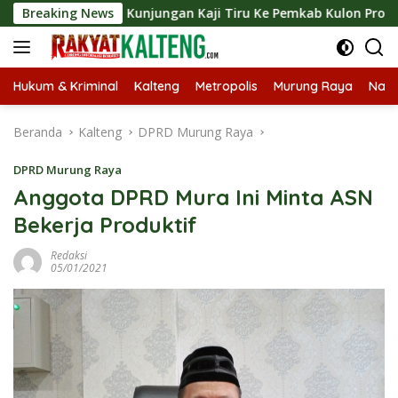
Langsung
gkan Kunjungan Kaji Tiru Ke Pemkab Kulon Progo
Breaking News
Lang
ke
konten
Hukum & Kriminal
Kalteng
Metropolis
Murung Raya
Nasi
Beranda
Kalteng
DPRD Murung Raya
DPRD Murung Raya
Anggota DPRD Mura Ini Minta ASN
Bekerja Produktif
Redaksi
05/01/2021