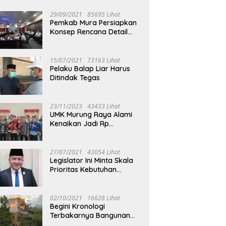
29/09/2021
85695 Lihat
Pemkab Mura Persiapkan
Konsep Rencana Detail
Tata Ruang Perkotaan
Puruk Cahu
15/07/2021
73163 Lihat
Pelaku Balap Liar Harus
Ditindak Tegas
23/11/2023
43433 Lihat
UMK Murung Raya Alami
Kenaikan Jadi Rp
3.562.377
27/07/2021
43054 Lihat
Legislator Ini Minta Skala
Prioritas Kebutuhan
Oksigen untuk Medis
02/10/2021
16628 Lihat
Begini Kronologi
Terbakarnya Bangunan
Walet Yang Berada di