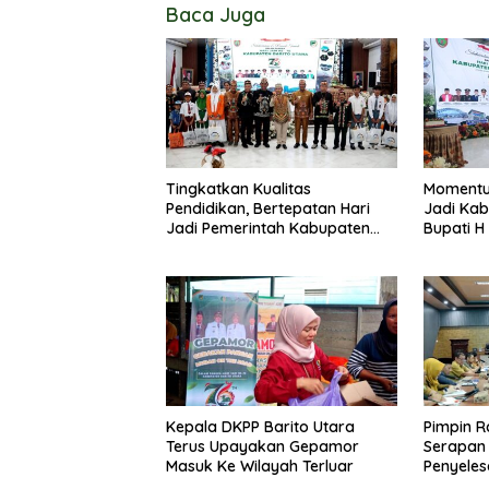
Baca Juga
Tingkatkan Kualitas
Momentu
Pendidikan, Bertepatan Hari
Jadi Kab
Jadi Pemerintah Kabupaten
Bupati H
Barito Utara Resmi Lounching
Masyarak
SIP Pintar
Membang
Kepala DKPP Barito Utara
Pimpin R
Terus Upayakan Gepamor
Serapan
Masuk Ke Wilayah Terluar
Penyeles
Barito U