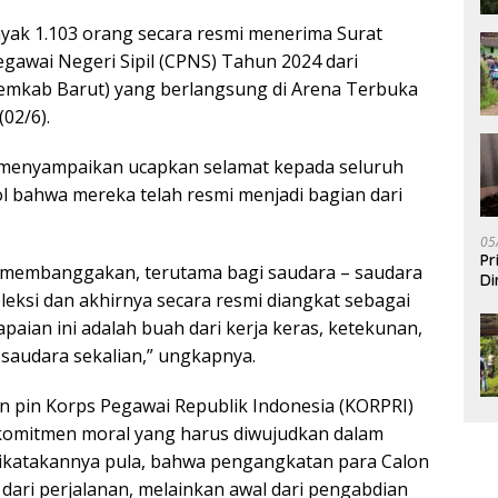
yak 1.103 orang secara resmi menerima Surat
gawai Negeri Sipil (CPNS) Tahun 2024 dari
emkab Barut) yang berlangsung di Arena Terbuka
02/6).
n menyampaikan ucapkan selamat kepada seluruh
 bahwa mereka telah resmi menjadi bagian dari
05
Pr
an membanggakan, terutama bagi saudara – saudara
Di
leksi dan akhirnya secara resmi diangkat sebagai
apaian ini adalah buah dari kerja keras, ketekunan,
 saudara sekalian,” ungkapnya.
 pin Korps Pegawai Republik Indonesia (KORPRI)
omitmen moral yang harus diwujudkan dalam
ikatakannya pula, bahwa pengangkatan para Calon
r dari perjalanan, melainkan awal dari pengabdian