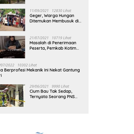
Jalan Muara Tuhup
11/09/2021
12830 Lihat
Geger, Warga Hungan
Ditemukan Membusuk di
Rumah
21/07/2021
10719 Lihat
Masalah di Penerimaan
Peserta, Pemkab Kotim
Harus Cari Solusi
/07/2022
10302 Lihat
ia Berprofesi Mekanik Ini Nekat Gantung
ri
29/06/2021
9990 Lihat
Cium Bau Tak Sedap,
Ternyata Seorang PNS
Aktif di Mura Tewas di
Rumah Kopel