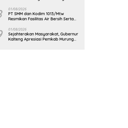
Berkelanjutan
8
01/08/2026
PT SMM dan Kodim 1013/Mtw
Resmikan Fasilitas Air Bersih Serta
Bagikan Paket Sembako Kepada
Masyarakat
9
01/08/2026
Sejahterakan Masyarakat, Gubernur
Kalteng Apresiasi Pemkab Murung
Raya