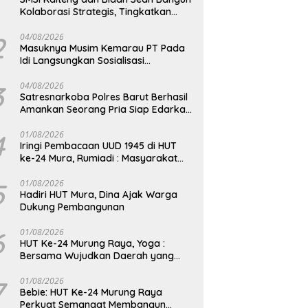
Kolaborasi Strategis, Tingkatkan
Edukasi Publik tentang Peran DPD RI
2
04/08/2026
Masuknya Musim Kemarau PT Pada
Idi Langsungkan Sosialisasi
Himbauan Karhutla
3
04/08/2026
Satresnarkoba Polres Barut Berhasil
Amankan Seorang Pria Siap Edarkan
Narkotika Jenis Sabu Seberat 5,05
Gram
4
01/08/2026
Iringi Pembacaan UUD 1945 di HUT
ke-24 Mura, Rumiadi : Masyarakat
Punya Andil Wujudkan Pembangunan
yang Lebih Besar
5
01/08/2026
Hadiri HUT Mura, Dina Ajak Warga
Dukung Pembangunan
6
01/08/2026
HUT Ke-24 Murung Raya, Yoga :
Bersama Wujudkan Daerah yang
Berdaya Saing
7
01/08/2026
Bebie: HUT Ke-24 Murung Raya
Perkuat Semangat Membangun