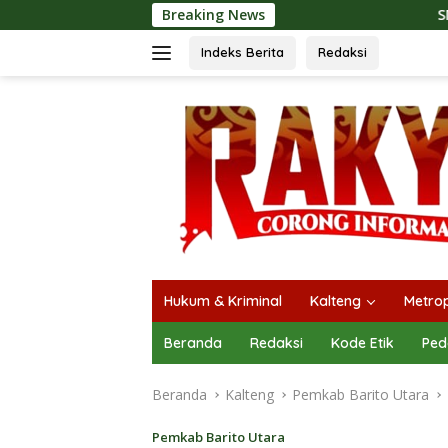
Langsung
Breaking News
SMSI Kalteng dan Bidan Se
ke
konten
Indeks Berita
Redaksi
Hukum & Kriminal
Kalteng
Metrop
Beranda
Redaksi
Kode Etik
Ped
Beranda
Kalteng
Pemkab Barito Utara
Pemkab Barito Utara