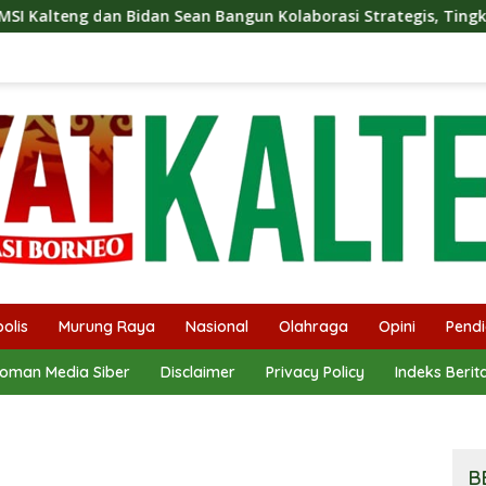
an Bangun Kolaborasi Strategis, Tingkatkan Edukasi Publik ten
olis
Murung Raya
Nasional
Olahraga
Opini
Pendi
oman Media Siber
Disclaimer
Privacy Policy
Indeks Berit
B