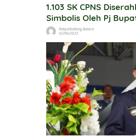
1.103 SK CPNS Disera
Simbolis Oleh Pj Bupa
Rakyatkalteng Batara
02/06/2025