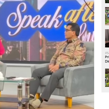
05
Pr
Di