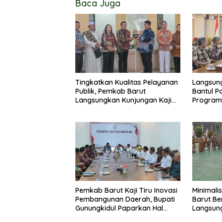
Baca Juga
Tingkatkan Kualitas Pelayanan
Langsung
Publik, Pemkab Barut
Bantul P
Langsungkan Kunjungan Kaji
Program
Tiru Ke Pemkab Kulon Progo
Pemkab 
Pemkab Barut Kaji Tiru Inovasi
Minimali
Pembangunan Daerah, Bupati
Barut B
Gunungkidul Paparkan Hal
Langsun
Utama Dalam Dukung
Penggun