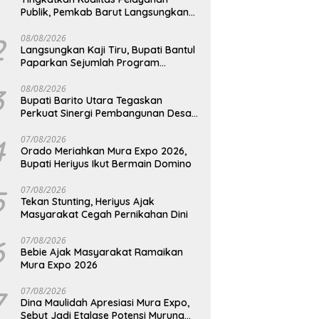
Publik, Pemkab Barut Langsungkan
Kunjungan Kaji Tiru Ke Pemkab Kulon
Progo
2
08/08/2026
Langsungkan Kaji Tiru, Bupati Bantul
Paparkan Sejumlah Program
Unggulan Kepada Pemkab Barut
3
08/08/2026
Bupati Barito Utara Tegaskan
Perkuat Sinergi Pembangunan Desa
dan Kelurahan Serta Kesiapan
Hadapi Potensi Karhutla
4
07/08/2026
Orado Meriahkan Mura Expo 2026,
Bupati Heriyus Ikut Bermain Domino
5
07/08/2026
Tekan Stunting, Heriyus Ajak
Masyarakat Cegah Pernikahan Dini
6
07/08/2026
Bebie Ajak Masyarakat Ramaikan
Mura Expo 2026
7
07/08/2026
Dina Maulidah Apresiasi Mura Expo,
Sebut Jadi Etalase Potensi Murung