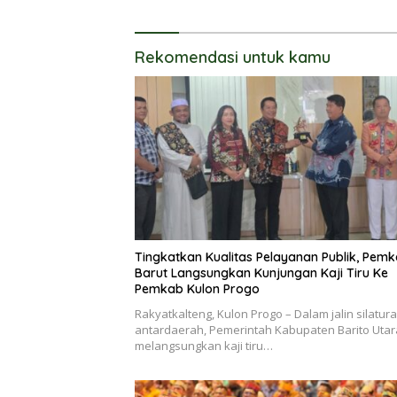
Ketahanan Pangan Lokal dan
LPG
Pelestarian Lingkungan
Rekomendasi untuk kamu
Tingkatkan Kualitas Pelayanan Publik, Pem
Barut Langsungkan Kunjungan Kaji Tiru Ke
Pemkab Kulon Progo
Rakyatkalteng, Kulon Progo – Dalam jalin silatur
antardaerah, Pemerintah Kabupaten Barito Utar
melangsungkan kaji tiru…