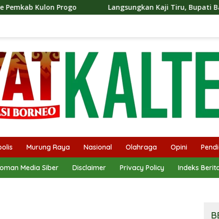
Langsungkan Kaji Tiru, Bupati Bantul Paparkan Sejumlah
olis
Murung Raya
Nasional
Olahraga
Opini
Pendi
oman Media Siber
Disclaimer
Privacy Policy
Indeks Berit
B