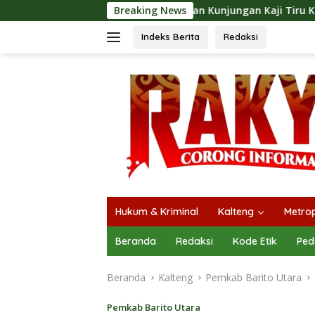
Langsung
t Langsungkan Kunjungan Kaji Tiru Ke Pemkab Kulon Progo
Breaking News
ke
konten
Indeks Berita
Redaksi
Hukum & Kriminal
Kalteng
Metrop
Beranda
Redaksi
Kode Etik
Ped
Beranda
Kalteng
Pemkab Barito Utara
Pemkab Barito Utara