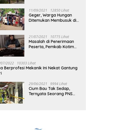
Jalan Muara Tuhup
11/09/2021
12850 Lihat
Geger, Warga Hungan
Ditemukan Membusuk di
Rumah
21/07/2021
10775 Lihat
Masalah di Penerimaan
Peserta, Pemkab Kotim
Harus Cari Solusi
/07/2022
10303 Lihat
ia Berprofesi Mekanik Ini Nekat Gantung
ri
29/06/2021
9994 Lihat
Cium Bau Tak Sedap,
Ternyata Seorang PNS
Aktif di Mura Tewas di
Rumah Kopel