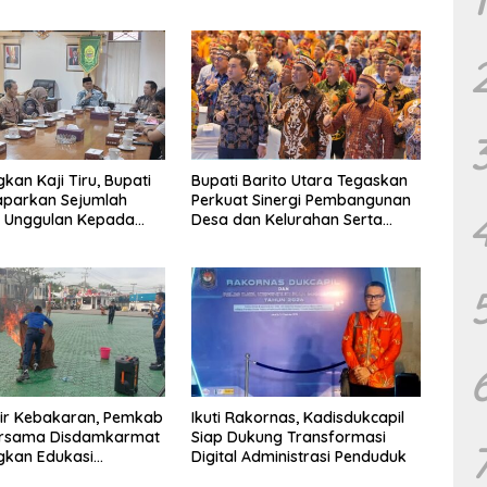
kan Kaji Tiru, Bupati
Bupati Barito Utara Tegaskan
aparkan Sejumlah
Perkuat Sinergi Pembangunan
 Unggulan Kepada
Desa dan Kelurahan Serta
Barut
Kesiapan Hadapi Potensi
Karhutla
sir Kebakaran, Pemkab
Ikuti Rakornas, Kadisdukcapil
ersama Disdamkarmat
Siap Dukung Transformasi
gkan Edukasi
Digital Administrasi Penduduk
aan Keselamatan Gas