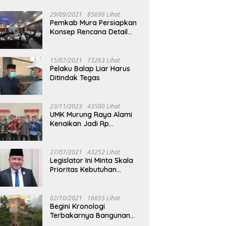
29/09/2021
85699 Lihat
Pemkab Mura Persiapkan
Konsep Rencana Detail
Tata Ruang Perkotaan
Puruk Cahu
15/07/2021
73263 Lihat
Pelaku Balap Liar Harus
Ditindak Tegas
23/11/2023
43500 Lihat
UMK Murung Raya Alami
Kenaikan Jadi Rp
3.562.377
27/07/2021
43252 Lihat
Legislator Ini Minta Skala
Prioritas Kebutuhan
Oksigen untuk Medis
02/10/2021
16655 Lihat
Begini Kronologi
Terbakarnya Bangunan
Walet Yang Berada di