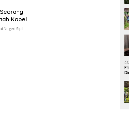
 Seorang
umah Kopel
 Negeri Sipil
…
05
Pr
Di