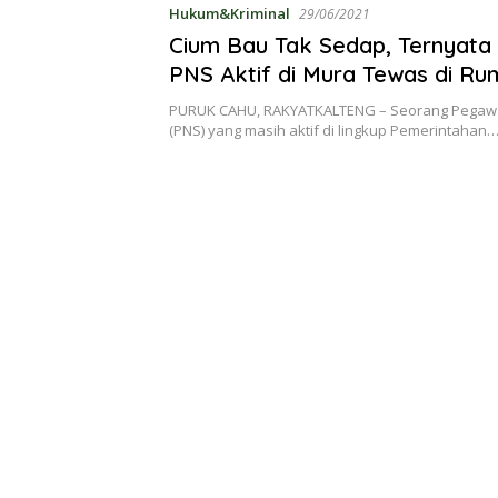
Hukum&Kriminal
29/06/2021
Cium Bau Tak Sedap, Ternyata
PNS Aktif di Mura Tewas di R
PURUK CAHU, RAKYATKALTENG – Seorang Pegawai
(PNS) yang masih aktif di lingkup Pemerintahan