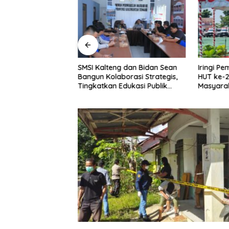
h Apresiasi
SMSI Kalteng dan Bidan Sean
Iringi P
anan Tempo Dulu,
Bangun Kolaborasi Strategis,
HUT ke-2
er Tradisional
Tingkatkan Edukasi Publik
Masyarak
i
tentang Peran DPD RI
Wujudka
Lebih Be