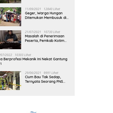
Jalan Muara Tuhup
11/09/2021
12840 Lihat
Geger, Warga Hungan
Ditemukan Membusuk di
Rumah
21/07/2021
10730 Lihat
Masalah di Penerimaan
Peserta, Pemkab Kotim
Harus Cari Solusi
/07/2022
10303 Lihat
ia Berprofesi Mekanik Ini Nekat Gantung
ri
29/06/2021
9991 Lihat
Cium Bau Tak Sedap,
Ternyata Seorang PNS
Aktif di Mura Tewas di
Rumah Kopel