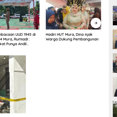
embacaan UUD 1945 di
Hadiri HUT Mura, Dina Ajak
HUT K
4 Mura, Rumiadi :
Warga Dukung Pembangunan
Bers
at Punya Andil
yang
n Pembangunan yang
sar