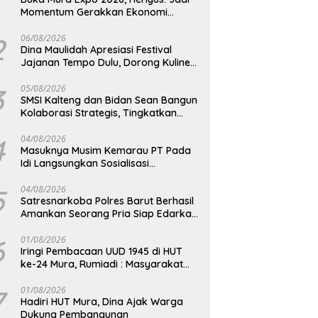
Momentum Gerakkan Ekonomi
Kerakyatan
2
06/08/2026
Dina Maulidah Apresiasi Festival
Jajanan Tempo Dulu, Dorong Kuliner
Tradisional Tetap Lestari
3
05/08/2026
SMSI Kalteng dan Bidan Sean Bangun
Kolaborasi Strategis, Tingkatkan
Edukasi Publik tentang Peran DPD RI
4
04/08/2026
Masuknya Musim Kemarau PT Pada
Idi Langsungkan Sosialisasi
Himbauan Karhutla
5
04/08/2026
Satresnarkoba Polres Barut Berhasil
Amankan Seorang Pria Siap Edarkan
Narkotika Jenis Sabu Seberat 5,05
Gram
6
01/08/2026
Iringi Pembacaan UUD 1945 di HUT
ke-24 Mura, Rumiadi : Masyarakat
Punya Andil Wujudkan Pembangunan
yang Lebih Besar
7
01/08/2026
Hadiri HUT Mura, Dina Ajak Warga
Dukung Pembangunan