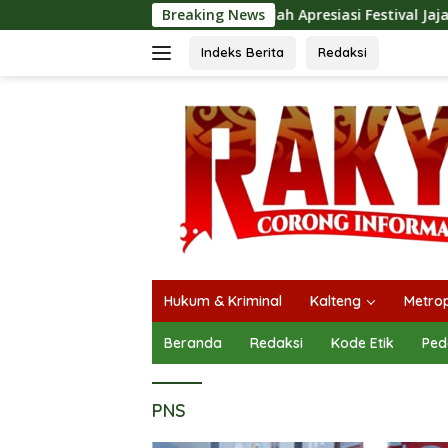
Langsung
an
Dina Maulidah Apresiasi Festival Jajanan Tempo Dulu
Breaking News
ke
konten
Indeks Berita
Redaksi
Hukum & Kriminal
Kalteng
Metrop
Beranda
Redaksi
Kode Etik
Ped
PNS