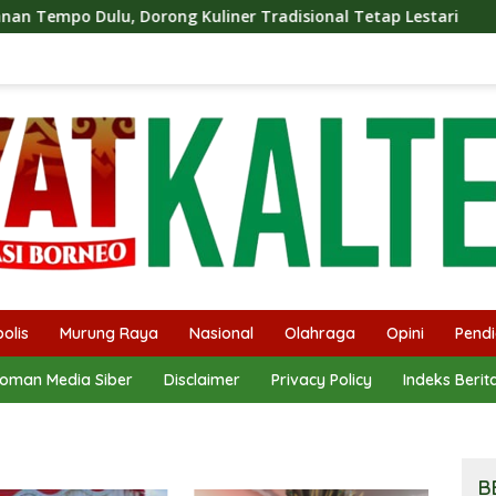
, Dorong Kuliner Tradisional Tetap Lestari
SMSI Kalten
olis
Murung Raya
Nasional
Olahraga
Opini
Pendi
oman Media Siber
Disclaimer
Privacy Policy
Indeks Berit
B