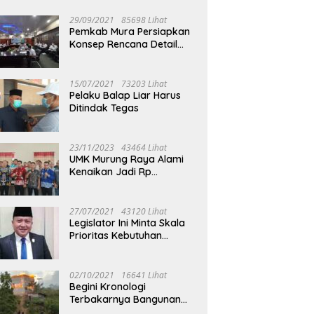
29/09/2021
85698 Lihat
Pemkab Mura Persiapkan
Konsep Rencana Detail
Tata Ruang Perkotaan
Puruk Cahu
15/07/2021
73203 Lihat
e-24 Murung Raya, Yoga :
Bebie: HUT Ke-24 Murung Raya
S
Pelaku Balap Liar Harus
ama Wujudkan Daerah
Perkuat Semangat
G
Ditindak Tegas
 Berdaya Saing
Membangun Berkelanjutan
P
23/11/2023
43464 Lihat
UMK Murung Raya Alami
Kenaikan Jadi Rp
3.562.377
27/07/2021
43120 Lihat
Legislator Ini Minta Skala
Prioritas Kebutuhan
Oksigen untuk Medis
02/10/2021
16641 Lihat
Begini Kronologi
Terbakarnya Bangunan
Walet Yang Berada di