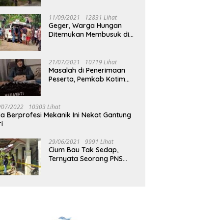
Jalan Muara Tuhup
11/09/2021
12831 Lihat
Geger, Warga Hungan
Ditemukan Membusuk di
Rumah
21/07/2021
10719 Lihat
Masalah di Penerimaan
Peserta, Pemkab Kotim
Harus Cari Solusi
/07/2022
10303 Lihat
ia Berprofesi Mekanik Ini Nekat Gantung
ri
29/06/2021
9991 Lihat
Cium Bau Tak Sedap,
Ternyata Seorang PNS
Aktif di Mura Tewas di
Rumah Kopel