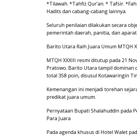
*Tilawah. *Tahfiz Qur’an. * Tafsir. *Fa
Hadits dan cabang-cabang lainnya.
Seluruh penilaian dilakukan secara ob
pemerintah daerah, panitia, dan apara
Barito Utara Raih Juara Umum MTQH XX
MTQH XXXIII resmi ditutup pada 21 No
Pratowo. Barito Utara tampil dominan
total 358 poin, disusul Kotawaringin 
Kemenangan ini menjadi torehan sejara
predikat juara umum.
Pernyataan Bupati Shalahuddin pada 
Para Juara
Pada agenda khusus di Hotel Walet pa