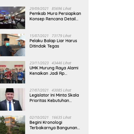
29/09/2021
85696 Lihat
Pemkab Mura Persiapkan
Konsep Rencana Detail
Tata Ruang Perkotaan
Puruk Cahu
15/07/2021
73179 Lihat
Pelaku Balap Liar Harus
Ditindak Tegas
23/11/2023
43446 Lihat
UMK Murung Raya Alami
Kenaikan Jadi Rp
3.562.377
27/07/2021
43085 Lihat
Legislator Ini Minta Skala
Prioritas Kebutuhan
Oksigen untuk Medis
02/10/2021
16635 Lihat
Begini Kronologi
Terbakarnya Bangunan
Walet Yang Berada di