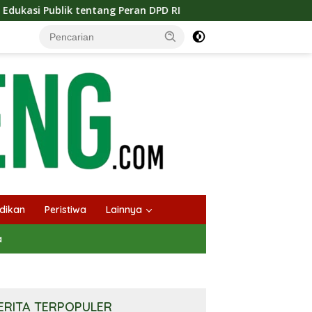
Peran DPD RI
Masuknya Musim Kemarau PT Pada Idi Lan
dikan
Peristiwa
Lainnya
a
ERITA TERPOPULER