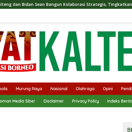
gun Kolaborasi Strategis, Tingkatkan Edukasi Publik tentang 
olis
Murung Raya
Nasional
Olahraga
Opini
Pendi
oman Media Siber
Disclaimer
Privacy Policy
Indeks Berit
B