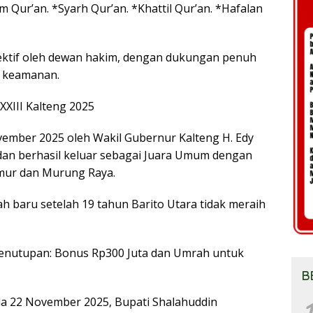
hm Qur’an. *Syarh Qur’an. *Khattil Qur’an. *Hafalan
jektif oleh dewan hakim, dengan dukungan penuh
t keamanan.
XIII Kalteng 2025
vember 2025 oleh Wakil Gubernur Kalteng H. Edy
 dan berhasil keluar sebagai Juara Umum dengan
Timur dan Murung Raya.
h baru setelah 19 tahun Barito Utara tidak meraih
Penutupan: Bonus Rp300 Juta dan Umrah untuk
B
da 22 November 2025, Bupati Shalahuddin
1