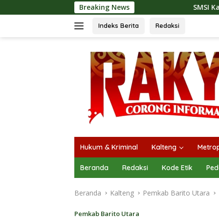
Langsung
Breaking News
SMSI Kalteng dan Bidan Sean Ban
ke
konten
Indeks Berita
Redaksi
Hukum & Kriminal
Kalteng
Metrop
Beranda
Redaksi
Kode Etik
Ped
Beranda
Kalteng
Pemkab Barito Utara
Pemkab Barito Utara