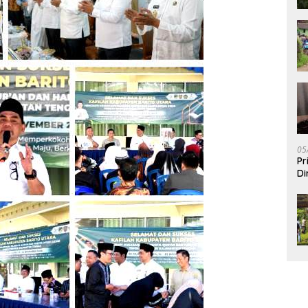
05
Pr
Di