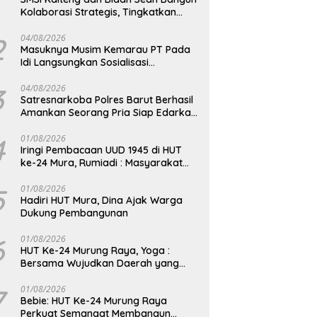
Kolaborasi Strategis, Tingkatkan
Edukasi Publik tentang Peran DPD RI
2
04/08/2026
Masuknya Musim Kemarau PT Pada
Idi Langsungkan Sosialisasi
Himbauan Karhutla
3
04/08/2026
Satresnarkoba Polres Barut Berhasil
Amankan Seorang Pria Siap Edarkan
Narkotika Jenis Sabu Seberat 5,05
Gram
4
01/08/2026
Iringi Pembacaan UUD 1945 di HUT
ke-24 Mura, Rumiadi : Masyarakat
Punya Andil Wujudkan Pembangunan
yang Lebih Besar
5
01/08/2026
Hadiri HUT Mura, Dina Ajak Warga
Dukung Pembangunan
6
01/08/2026
HUT Ke-24 Murung Raya, Yoga :
Bersama Wujudkan Daerah yang
Berdaya Saing
7
01/08/2026
Bebie: HUT Ke-24 Murung Raya
Perkuat Semangat Membangun