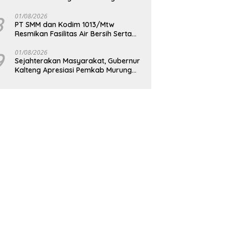
Berkelanjutan
8
01/08/2026
PT SMM dan Kodim 1013/Mtw
Resmikan Fasilitas Air Bersih Serta
Bagikan Paket Sembako Kepada
Masyarakat
9
01/08/2026
Sejahterakan Masyarakat, Gubernur
Kalteng Apresiasi Pemkab Murung
Raya