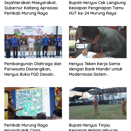
Sejahterakan Masyarakat,
Bupati Heriyus Cek Langsung
Gubernur Kalteng Apresiasi
Kesiapan Penginapan Tamu
Pemkab Murung Raya
HUT ke-24 Murung Raya
Pembangunan Olahraga dan
Heriyus Teken Kerja Sama
Pariwisata Disinergikan,
dengan Bank Mandiri untuk
Heriyus Buka FGD Desain
Modernisasi Sistem
Olahraga Daerah
Pembayaran Pajak Daerah
Pemkab Murung Raya
Bupati Heriyus Tinjau
Hormati Hak Cipta,
Kesiapan Malam Hiburan