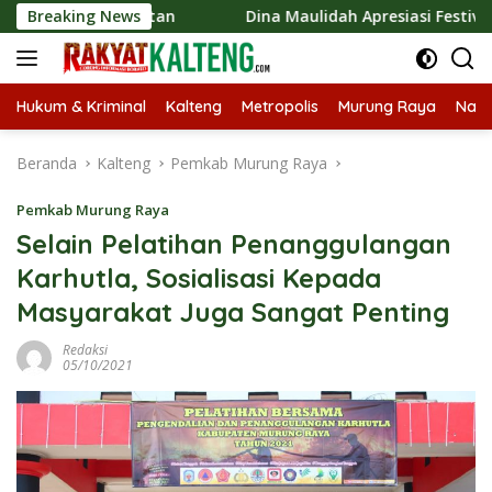
Langsung
rakyatan
Breaking News
Dina Maulidah Apresiasi Festival Jajanan Temp
ke
konten
Hukum & Kriminal
Kalteng
Metropolis
Murung Raya
Nasi
Beranda
Kalteng
Pemkab Murung Raya
Pemkab Murung Raya
Selain Pelatihan Penanggulangan
Karhutla, Sosialisasi Kepada
Masyarakat Juga Sangat Penting
Redaksi
05/10/2021