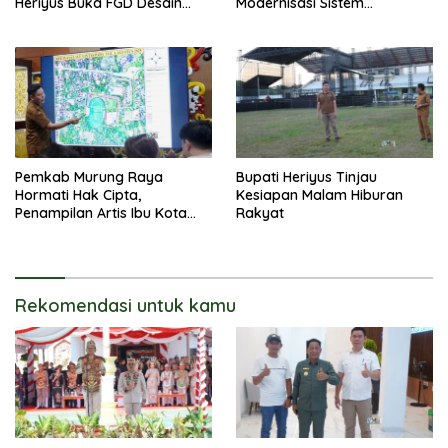
Heriyus Buka FGD Desain
Modernisasi Sistem
Olahraga Daerah
Pembayaran Pajak Daerah
Pemkab Murung Raya
Bupati Heriyus Tinjau
Hormati Hak Cipta,
Kesiapan Malam Hiburan
Penampilan Artis Ibu Kota
Rakyat
Tidak Disiarkan Secara
Langsung
Rekomendasi untuk kamu