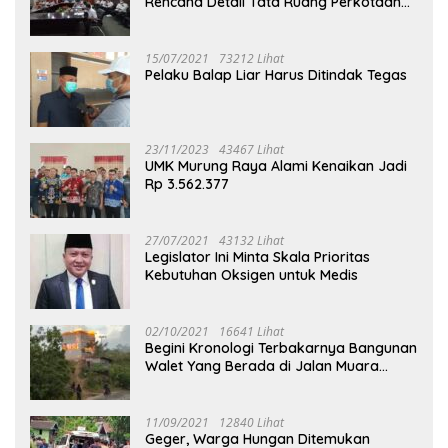
Rencana Detail Tata Ruang Perkotaan
Puruk Cahu
15/07/2021
73212 Lihat
Pelaku Balap Liar Harus Ditindak Tegas
23/11/2023
43467 Lihat
UMK Murung Raya Alami Kenaikan Jadi
Rp 3.562.377
27/07/2021
43132 Lihat
Legislator Ini Minta Skala Prioritas
Kebutuhan Oksigen untuk Medis
02/10/2021
16641 Lihat
Begini Kronologi Terbakarnya Bangunan
Walet Yang Berada di Jalan Muara
Tuhup
11/09/2021
12840 Lihat
Geger, Warga Hungan Ditemukan