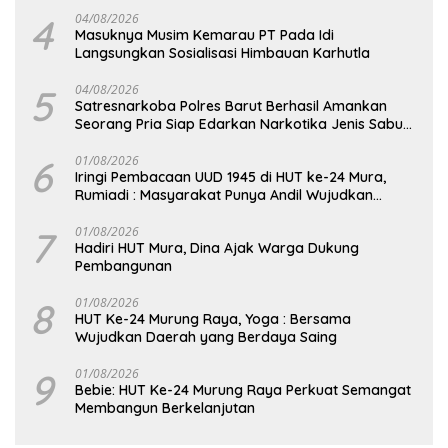
4
04/08/2026
Masuknya Musim Kemarau PT Pada Idi
Langsungkan Sosialisasi Himbauan Karhutla
5
04/08/2026
Satresnarkoba Polres Barut Berhasil Amankan
Seorang Pria Siap Edarkan Narkotika Jenis Sabu
Seberat 5,05 Gram
6
01/08/2026
Iringi Pembacaan UUD 1945 di HUT ke-24 Mura,
Rumiadi : Masyarakat Punya Andil Wujudkan
Pembangunan yang Lebih Besar
7
01/08/2026
Hadiri HUT Mura, Dina Ajak Warga Dukung
Pembangunan
8
01/08/2026
HUT Ke-24 Murung Raya, Yoga : Bersama
Wujudkan Daerah yang Berdaya Saing
9
01/08/2026
Bebie: HUT Ke-24 Murung Raya Perkuat Semangat
Membangun Berkelanjutan